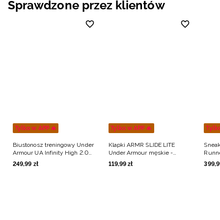
Sprawdzone przez klientów
Niemiecki / EUR
Rumuński / RON
Słowacki / EUR
Ukraiński / UAH
Tylko w APP 🔥
Tylko w APP 🔥
Tylk
Biustonosz treningowy Under
Klapki ARMR SLIDE LITE
Sneak
Armour UA Infinity High 2.0
Under Armour męskie -
Runne
Bra - czarny
czarne
249
,
99
zł
119
,
99
zł
399
,
9