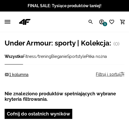
FINAL SALE: Tysiące produktów taniej!
Polski / PLN
1
Angielski / EUR
Under Armour: sporty | Kolekcja:
(0)
Angielski / USD
Wszystko
Fitness/trening
Bieganie
Sportstyle
Piłka nożna
Angielski / GBP
Chorwacki / EUR
Filtruj i sortuj
1 kolumna
Czeski / CZK
Nie znaleziono produktów spełniających wybrane
kryteria filtrowania.
Litewski / EUR
Cofnij do ostatnich wyników
Łotewski / EUR