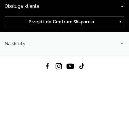
Obsługa klienta
Przejdź do Centrum Wsparcia
Na skróty
Pobierz Aplikację:
App Store
Google Play
App Gallery
Wszystkie prawa zastrzeżone © 2026
4f.com.pl: Odzież, obuwie i akcesoria sportowe | Powered by OTCF