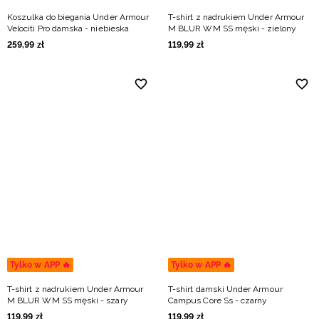
Koszulka do biegania Under Armour
T-shirt z nadrukiem Under Armour
Velociti Pro damska - niebieska
M BLUR WM SS męski - zielony
259
,
99
zł
119
,
99
zł
Tylko w APP 🔥
Tylko w APP 🔥
T-shirt z nadrukiem Under Armour
T-shirt damski Under Armour
M BLUR WM SS męski - szary
Campus Core Ss - czarny
119
,
99
zł
119
,
99
zł