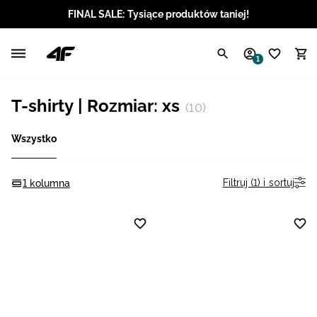
FINAL SALE: Tysiące produktów taniej!
Polski / PLN
1
Angielski / EUR
T-shirty | Rozmiar: xs
(10)
Angielski / USD
Wszystko
Angielski / GBP
Chorwacki / EUR
Filtruj (1) i sortuj
1 kolumna
Czeski / CZK
Litewski / EUR
Łotewski / EUR