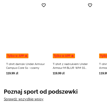
Tylko w APP 🔥
Tylko w APP 🔥
Tylk
T-shirt damski Under Armour
T-shirt z nadrukiem Under
T-shi
Campus Core Ss - czarny
Armour M BLUR WM SS
Armo
męski - zielony
męski
119
,
99
zł
119
,
99
zł
119
,
9
Poznaj sport od podszewki
Sprawdź wszystkie wpisy