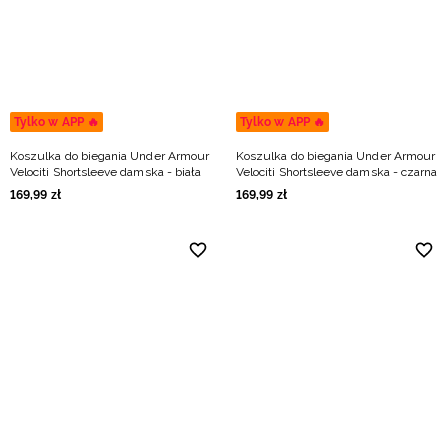
Niemiecki / EUR
Rumuński / RON
Słowacki / EUR
Tylko w APP 🔥
Tylko w APP 🔥
Koszulka do biegania Under Armour
Koszulka do biegania Under Armour
Ukraiński / UAH
Velociti Shortsleeve damska - biała
Velociti Shortsleeve damska - czarna
169
,
99
zł
169
,
99
zł