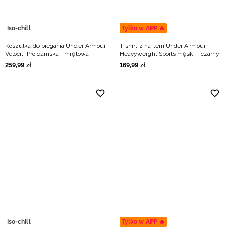
Iso-chill
Tylko w APP 🔥
Koszulka do biegania Under Armour
T-shirt z haftem Under Armour
Velociti Pro damska - miętowa
Heavyweight Sports męski - czarny
259
,
99
zł
169
,
99
zł
Iso-chill
Tylko w APP 🔥