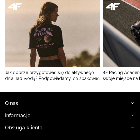
Jak dobrze przygotować się do aktywnego
4F Racing Academ
dnia nad wodą? Podpowiadamy, co spakować
swoje miejsce na 
O nas
Informacje
Obsługa klienta