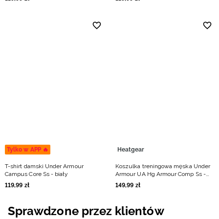
Tylko w APP 🔥
Heatgear
T-shirt damski Under Armour
Koszulka treningowa męska Under
Campus Core Ss - biały
Armour UA Hg Armour Comp Ss -
oliwkowa/khaki
119
,
99
zł
149
,
99
zł
Sprawdzone przez klientów