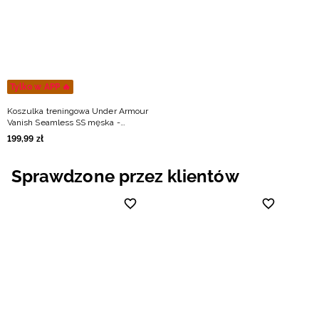
Niemiecki / EUR
Rumuński / RON
Słowacki / EUR
Tylko w APP 🔥
Koszulka treningowa Under Armour
Ukraiński / UAH
Vanish Seamless SS męska -
czerwona
199
,
99
zł
Sprawdzone przez klientów