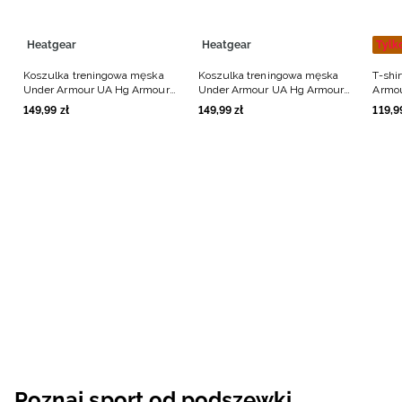
Heatgear
Heatgear
Tylk
Koszulka treningowa męska
Koszulka treningowa męska
T-shi
Under Armour UA Hg Armour
Under Armour UA Hg Armour
Armo
Comp Ss - czarna
Comp Ss - biała
męski
149
,
99
zł
149
,
99
zł
119
,
9
Poznaj sport od podszewki