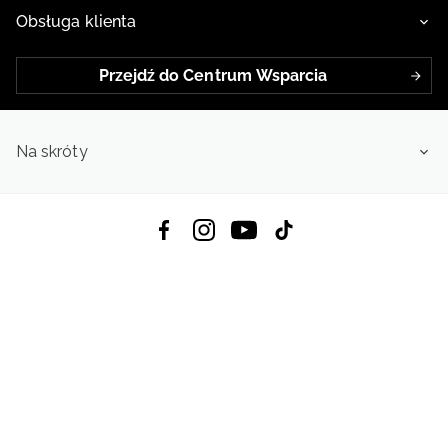
Obsługa klienta
Przejdź do Centrum Wsparcia
Na skróty
Pobierz Aplikację:
App Store
Google Play
App Gallery
Wszystkie prawa zastrzeżone © 2026
4f.com.pl: Odzież, obuwie i akcesoria sportowe | Powered by OTCF