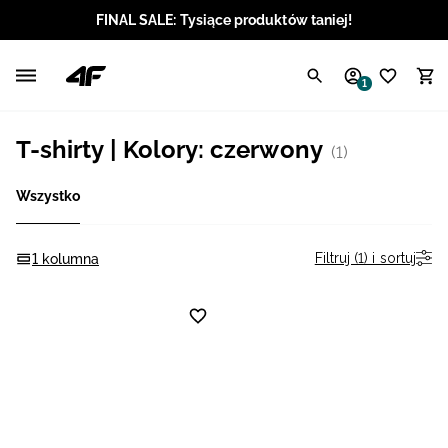
FINAL SALE: Tysiące produktów taniej!
Polski / PLN
1
Angielski / EUR
T-shirty | Kolory: czerwony
(1)
Angielski / USD
Wszystko
Angielski / GBP
Chorwacki / EUR
Filtruj (1) i sortuj
1 kolumna
Czeski / CZK
Litewski / EUR
Łotewski / EUR