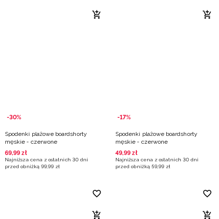
-30%
-17%
Spodenki plażowe boardshorty
Spodenki plażowe boardshorty
męskie - czerwone
męskie - czerwone
69
,
99
zł
49
,
99
zł
Najniższa cena z ostatnich 30 dni
Najniższa cena z ostatnich 30 dni
przed obniżką
99
,
99
zł
przed obniżką
59
,
99
zł