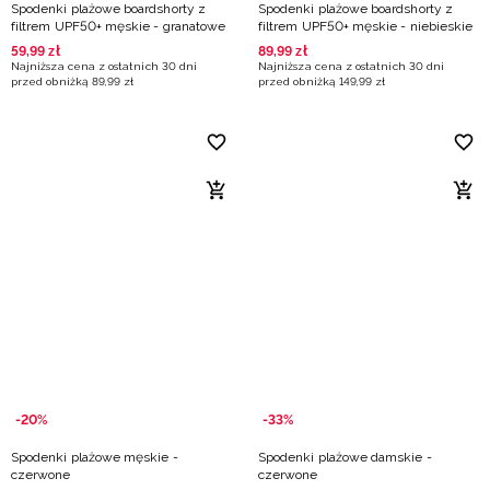
Spodenki plażowe boardshorty z
Spodenki plażowe boardshorty z
filtrem UPF50+ męskie - granatowe
filtrem UPF50+ męskie - niebieskie
59
,
99
zł
89
,
99
zł
Najniższa cena z ostatnich 30 dni
Najniższa cena z ostatnich 30 dni
przed obniżką
89
,
99
zł
przed obniżką
149
,
99
zł
-20%
-33%
Spodenki plażowe męskie -
Spodenki plażowe damskie -
czerwone
czerwone