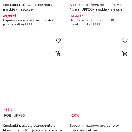
Spodenki plażowe boardshorty
Spodenki plażowe boardshorty z
męskie - miętowe
filtrem UPF50+ męskie - zielone
49
,
99
zł
89
,
99
zł
Najniższa cena z ostatnich 30 dni
Najniższa cena z ostatnich 30 dni
przed obniżką
79
,
99
zł
przed obniżką
149
,
99
zł
-33%
FOB
UPF50
-10%
Spodenki plażowe boardshorty z
Spodenki plażowe boardshorty
filtrem UPF50+ męskie - turkusowe
męskie - zielone