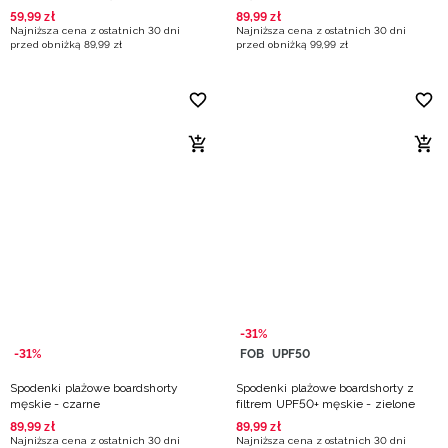
59
,
99
zł
89
,
99
zł
Najniższa cena z ostatnich 30 dni
Najniższa cena z ostatnich 30 dni
przed obniżką
89
,
99
zł
przed obniżką
99
,
99
zł
-31%
-31%
FOB
UPF50
Spodenki plażowe boardshorty
Spodenki plażowe boardshorty z
męskie - czarne
filtrem UPF50+ męskie - zielone
89
,
99
zł
89
,
99
zł
Najniższa cena z ostatnich 30 dni
Najniższa cena z ostatnich 30 dni