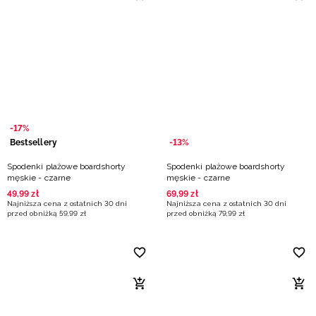
-17%
Bestsellery
-13%
Spodenki plażowe boardshorty
Spodenki plażowe boardshorty
męskie - czarne
męskie - czarne
49
,
99
zł
69
,
99
zł
Najniższa cena z ostatnich 30 dni
Najniższa cena z ostatnich 30 dni
przed obniżką
59
,
99
zł
przed obniżką
79
,
99
zł