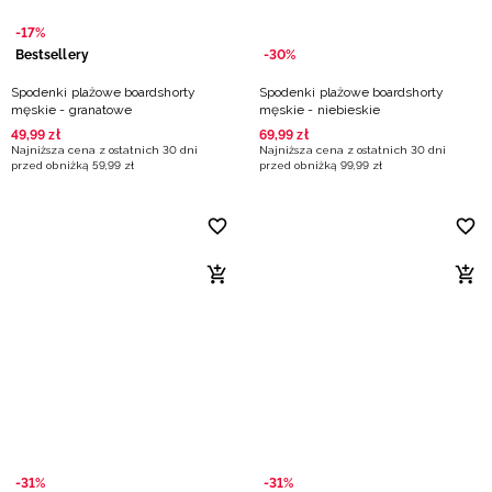
-17%
Bestsellery
-30%
Spodenki plażowe boardshorty
Spodenki plażowe boardshorty
męskie - granatowe
męskie - niebieskie
49
,
99
zł
69
,
99
zł
Najniższa cena z ostatnich 30 dni
Najniższa cena z ostatnich 30 dni
przed obniżką
59
,
99
zł
przed obniżką
99
,
99
zł
-31%
-31%