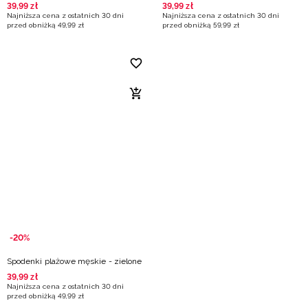
39
,
99
zł
39
,
99
zł
Najniższa cena z ostatnich 30 dni
Najniższa cena z ostatnich 30 dni
przed obniżką
49
,
99
zł
przed obniżką
59
,
99
zł
-20%
Spodenki plażowe męskie - zielone
39
,
99
zł
Najniższa cena z ostatnich 30 dni
przed obniżką
49
,
99
zł