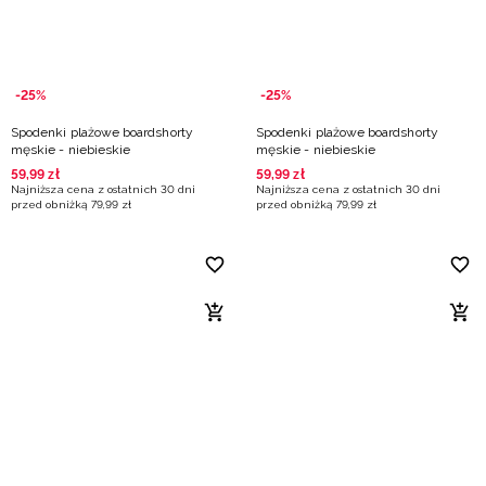
-25%
-25%
Spodenki plażowe boardshorty
Spodenki plażowe boardshorty
męskie - niebieskie
męskie - niebieskie
59
,
99
zł
59
,
99
zł
Najniższa cena z ostatnich 30 dni
Najniższa cena z ostatnich 30 dni
przed obniżką
79
,
99
zł
przed obniżką
79
,
99
zł