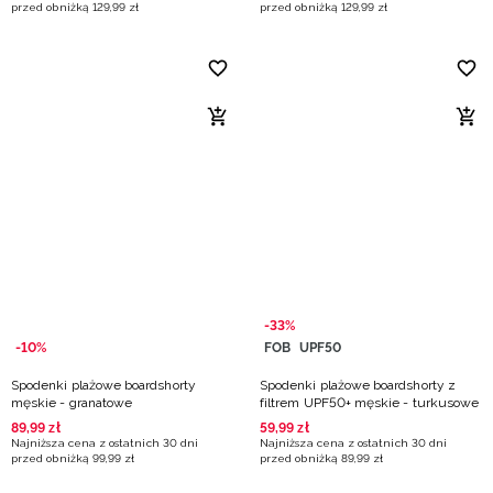
przed obniżką
129
,
99
zł
przed obniżką
129
,
99
zł
-33%
-10%
FOB
UPF50
Spodenki plażowe boardshorty
Spodenki plażowe boardshorty z
męskie - granatowe
filtrem UPF50+ męskie - turkusowe
89
,
99
zł
59
,
99
zł
Najniższa cena z ostatnich 30 dni
Najniższa cena z ostatnich 30 dni
przed obniżką
99
,
99
zł
przed obniżką
89
,
99
zł