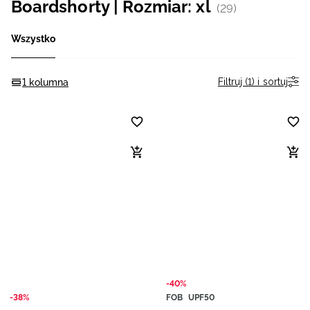
Boardshorty | Rozmiar: xl
(29)
Niemiecki / EUR
Wszystko
Rumuński / RON
Filtruj (1) i sortuj
1 kolumna
Słowacki / EUR
Ukraiński / UAH
-40%
-38%
FOB
UPF50