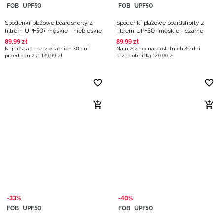
FOB
UPF50
FOB
UPF50
Spodenki plażowe boardshorty z
Spodenki plażowe boardshorty z
filtrem UPF50+ męskie - niebieskie
filtrem UPF50+ męskie - czarne
89
,
99
zł
89
,
99
zł
Najniższa cena z ostatnich 30 dni
Najniższa cena z ostatnich 30 dni
przed obniżką
129
,
99
zł
przed obniżką
129
,
99
zł
-33%
-40%
FOB
UPF50
FOB
UPF50