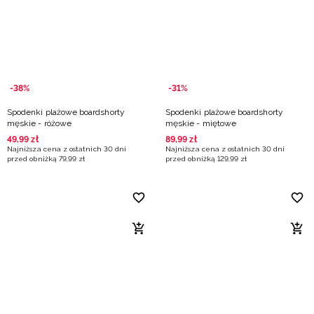
-38%
-31%
Spodenki plażowe boardshorty
Spodenki plażowe boardshorty
męskie - różowe
męskie - miętowe
49
,
99
zł
89
,
99
zł
Najniższa cena z ostatnich 30 dni
Najniższa cena z ostatnich 30 dni
przed obniżką
79
,
99
zł
przed obniżką
129
,
99
zł