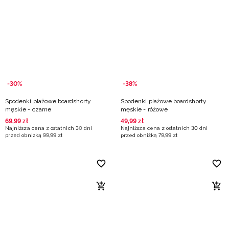
-30%
-38%
Spodenki plażowe boardshorty
Spodenki plażowe boardshorty
męskie - czarne
męskie - różowe
69
,
99
zł
49
,
99
zł
Najniższa cena z ostatnich 30 dni
Najniższa cena z ostatnich 30 dni
przed obniżką
99
,
99
zł
przed obniżką
79
,
99
zł