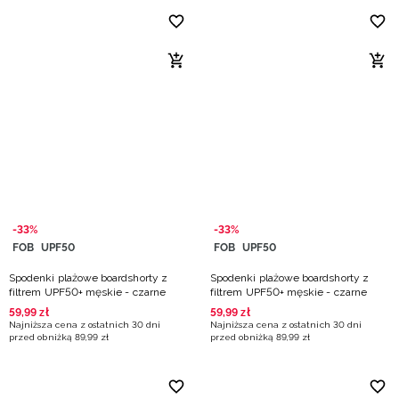
-33%
-33%
FOB
UPF50
FOB
UPF50
Spodenki plażowe boardshorty z
Spodenki plażowe boardshorty z
filtrem UPF50+ męskie - czarne
filtrem UPF50+ męskie - czarne
59
,
99
zł
59
,
99
zł
Najniższa cena z ostatnich 30 dni
Najniższa cena z ostatnich 30 dni
przed obniżką
89
,
99
zł
przed obniżką
89
,
99
zł