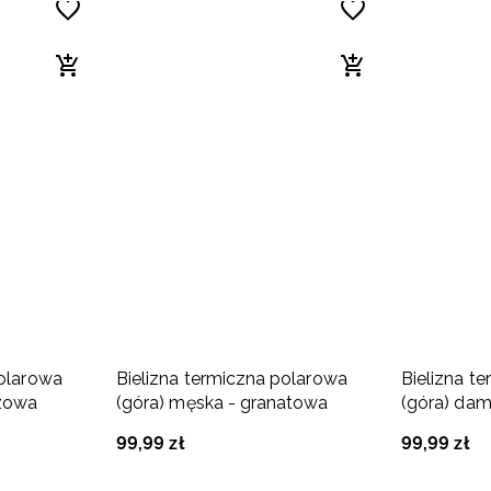
polarowa
Bielizna termiczna polarowa
Bielizna t
ązowa
(góra) męska - granatowa
(góra) dam
99
,
99
zł
99
,
99
zł