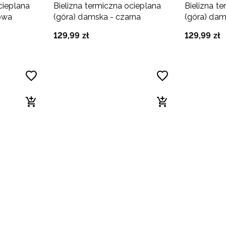
cieplana
Bielizna termiczna ocieplana
Bielizna t
żowa
(góra) damska - czarna
(góra) dam
129
,
99
zł
129
,
99
zł