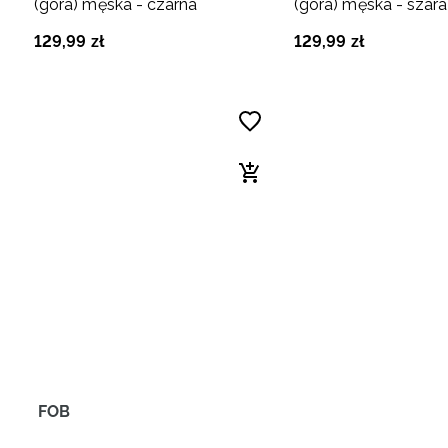
(góra) męska - czarna
(góra) męska - szara
129
,
99
zł
129
,
99
zł
FOB