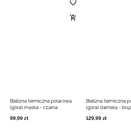
Bielizna termiczna polarowa
Bielizna termiczna 
(góra) męska - czarna
(góra) damska - br
99
,
99
zł
129
,
99
zł