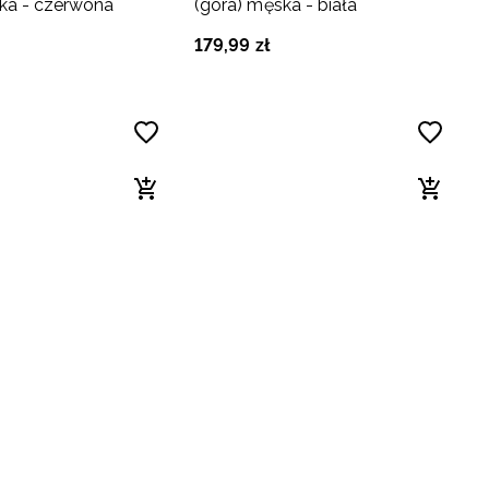
ka - czerwona
(góra) męska - biała
179
,
99
zł