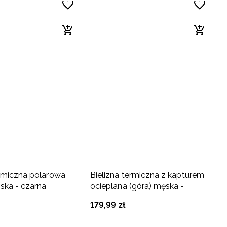
ermiczna polarowa
Bielizna termiczna z kapturem
ska - czarna
ocieplana (góra) męska -
granatowa
179
,
99
zł