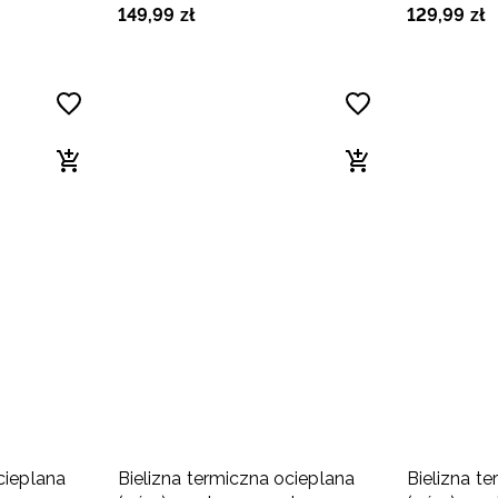
149
,
99
zł
129
,
99
zł
cieplana
Bielizna termiczna ocieplana
Bielizna t