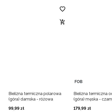
FOB
Bielizna termiczna polarowa
Bielizna termiczna o
(góra) damska - różowa
(góra) męska - czar
99
,
99
zł
179
,
99
zł