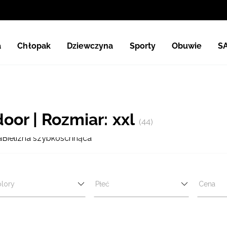
a
Chłopak
Dziewczyna
Sporty
Obuwie
S
or | Rozmiar: xxl
(44)
a
Bielizna szybkoschnąca
lory
Płeć
Cena