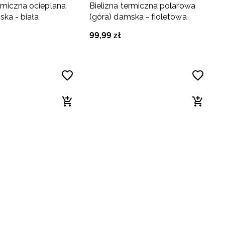
ermiczna ocieplana
Bielizna termiczna polarowa
ska - biała
(góra) damska - fioletowa
99
,
99
zł