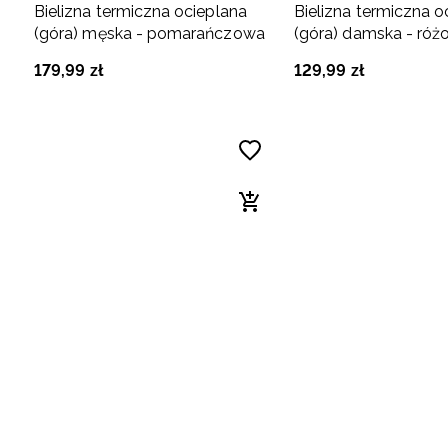
Bielizna termiczna ocieplana
Bielizna termiczna o
(góra) męska - pomarańczowa
(góra) damska - ró
179
,
99
zł
129
,
99
zł