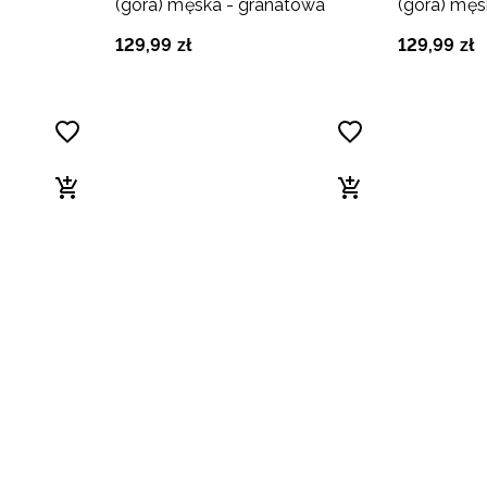
(góra) męska - granatowa
(góra) męs
129
,
99
zł
129
,
99
zł