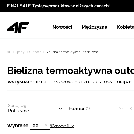
FINAL SALE: Tysiące produktów w niższych cenach!
Nowości
Mężczyzna
Kobiet
4F
Sporty
Outdoor
Bielizna termoaktywna i termiczna
Bielizna termoaktywna outdo
Wszystko
Bielizna bezszwowa
Bielizna polarowa i drapan
Sortuj wg:
Rozmiar
(1)
Ko
Polecane
Wybrane:
XXL
Wyczyść filtry