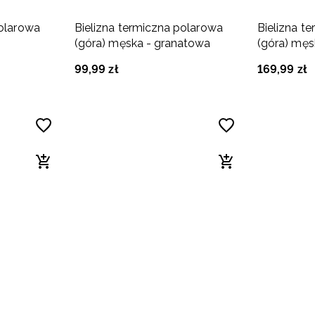
polarowa
Bielizna termiczna polarowa
Bielizna t
(góra) męska - granatowa
(góra) męs
99
,
99
zł
169
,
99
zł