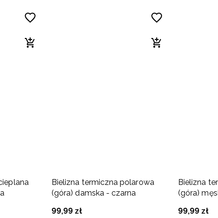
cieplana
Bielizna termiczna polarowa
Bielizna t
na
(góra) damska - czarna
(góra) męs
99
,
99
zł
99
,
99
zł