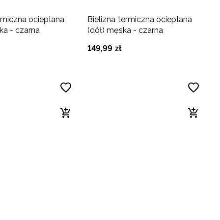
ermiczna ocieplana
Bielizna termiczna ocieplana
ka - czarna
(dół) męska - czarna
149
,
99
zł