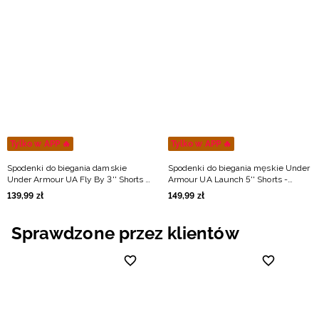
Tylko w APP 🔥
Tylko w APP 🔥
Spodenki do biegania damskie
Spodenki do biegania męskie Under
Under Armour UA Fly By 3'' Shorts -
Armour UA Launch 5'' Shorts -
czarne
czarne
139
,
99
zł
149
,
99
zł
Sprawdzone przez klientów