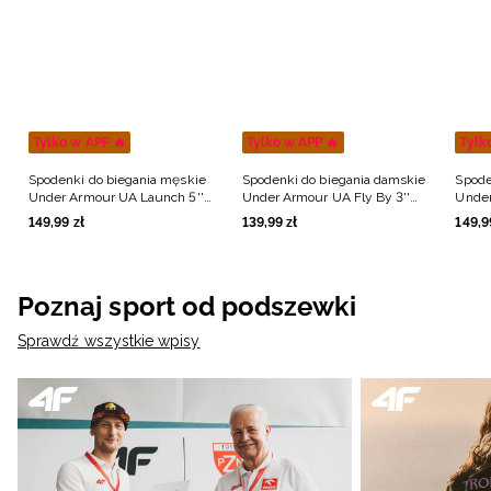
Tylko w APP 🔥
Tylko w APP 🔥
Tylk
Spodenki do biegania męskie
Spodenki do biegania damskie
Spode
Under Armour UA Launch 5''
Under Armour UA Fly By 3''
Under
Shorts - czarne
Shorts - niebieskie
Short
149
,
99
zł
139
,
99
zł
149
,
9
Poznaj sport od podszewki
Sprawdź wszystkie wpisy