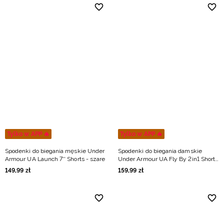
Tylko w APP 🔥
Tylko w APP 🔥
Spodenki do biegania męskie Under
Spodenki do biegania damskie
Armour UA Launch 7'' Shorts - szare
Under Armour UA Fly By 2in1 Short
- czarne
149
,
99
zł
159
,
99
zł