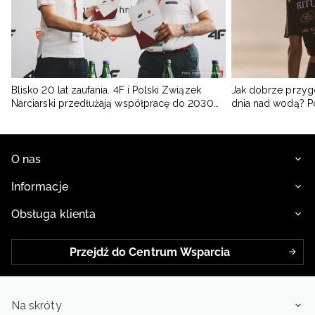
Blisko 20 lat zaufania. 4F i Polski Związek
Jak dobrze przyg
Narciarski przedłużają współpracę do 2030
dnia nad wodą? 
roku
O nas
Informacje
Obsługa klienta
Przejdź do Centrum Wsparcia
Na skróty