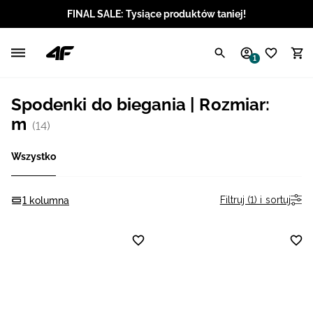
FINAL SALE: Tysiące produktów taniej!
Polski / PLN
1
Angielski / EUR
Spodenki do biegania | Rozmiar:
Angielski / USD
m
(14)
Angielski / GBP
Wszystko
Chorwacki / EUR
Filtruj (1) i sortuj
1 kolumna
Czeski / CZK
Litewski / EUR
Łotewski / EUR