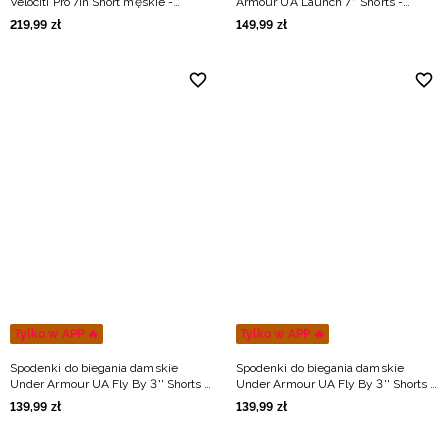
Velociti Pro 7in Short męskie -
Armour UA Launch 7'' Shorts -
czerwone
czerwone
219
,
99
zł
149
,
99
zł
Tylko w APP 🔥
Tylko w APP 🔥
Spodenki do biegania damskie
Spodenki do biegania damskie
Under Armour UA Fly By 3'' Shorts -
Under Armour UA Fly By 3'' Shorts -
niebieskie
białe
139
,
99
zł
139
,
99
zł