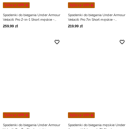
Tylko w APP 🔥
Tylko w APP 🔥
Spodenki do biegania Under Armour
Spodenki do biegania Under Armour
Velociti Pro 2-in-1 Short męskie -
Velociti Pro 7in Short męskie -
czerwone
miętowe
259
,
99
zł
219
,
99
zł
Tylko w APP 🔥
Tylko w APP 🔥
Spodenki do biegania Under Armour
Spodenki do biegania męskie Under