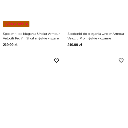
Tylko w APP 🔥
Spodenki do biegania Under Armour
Spodenki do biegania Under Armour
Velociti Pro 7in Short męskie - szare
Velociti Pro męskie - czarne
219
,
99
zł
219
,
99
zł