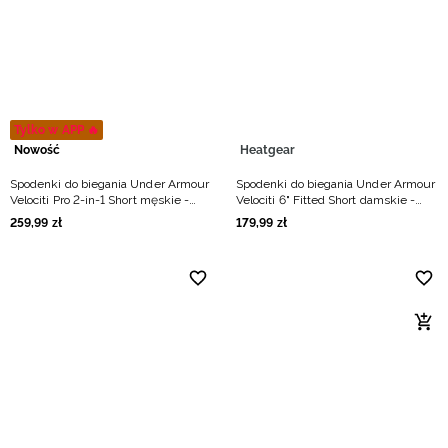
Niemiecki / EUR
Rumuński / RON
Słowacki / EUR
Tylko w APP 🔥
Nowość
Heatgear
Ukraiński / UAH
Spodenki do biegania Under Armour
Spodenki do biegania Under Armour
Velociti Pro 2-in-1 Short męskie -
Velociti 6" Fitted Short damskie -
czarne
szare
259
,
99
zł
179
,
99
zł