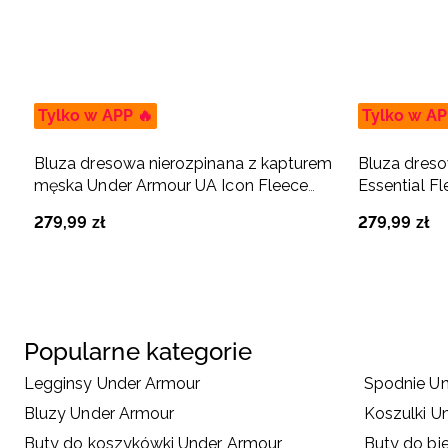
Tylko w APP 🔥
Tylko w AP
Bluza dresowa nierozpinana z kapturem
Bluza dres
męska Under Armour UA Icon Fleece
Essential F
Hoodie - czarna
279
,
99
zł
279
,
99
zł
Popularne kategorie
Legginsy Under Armour
Spodnie U
Bluzy Under Armour
Koszulki U
Buty do koszykówki Under Armour
Buty do bi