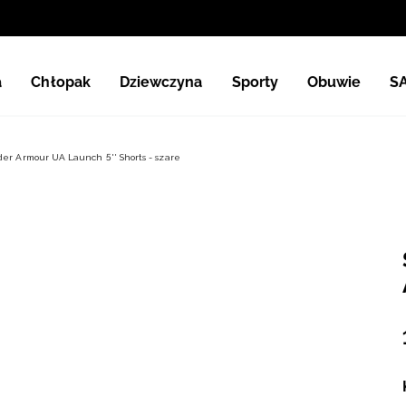
a
Chłopak
Dziewczyna
Sporty
Obuwie
S
er Armour UA Launch 5'' Shorts - szare