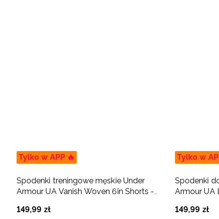
Tylko w APP 🔥
Tylko w AP
Spodenki treningowe męskie Under
Spodenki do
Armour UA Vanish Woven 6in Shorts -
Armour UA L
szare
149
,
99
zł
149
,
99
zł