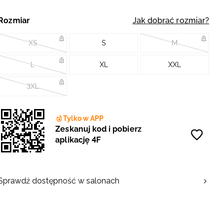
Rozmiar
Jak dobrać rozmiar?
XS
S
M
L
XL
XXL
3XL
Tylko w APP
Zeskanuj kod i pobierz
aplikację 4F
Sprawdź dostępność w salonach