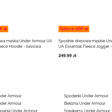
P 🔥
Tylko w APP 🔥
owa męska Under Armour UA
Spodnie dresowe męskie Un
leece Hoodie - beżowa
UA Essential Fleece Jogger 
249
,
99
zł
nder Armour
Spodenki Under Armour
nder Armour
Bielizna Under Armour
egania Under Armour
Sneakersy Under Armour