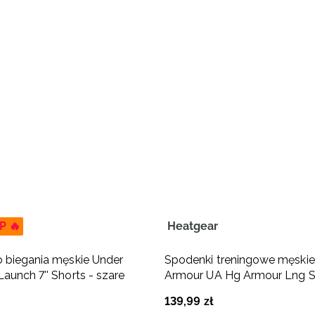
P 🔥
Heatgear
 biegania męskie Under
Spodenki treningowe męskie
aunch 7'' Shorts - szare
Armour UA Hg Armour Lng S
szare
139
,
99
zł