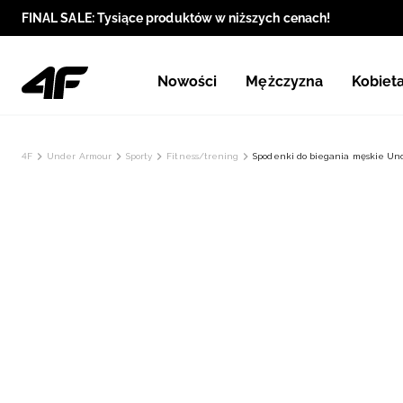
FINAL SALE: Tysiące produktów w niższych cenach!
Nowości
Mężczyzna
Kobiet
4F
Under Armour
Sporty
Fitness/trening
Spodenki do biegania męskie Und