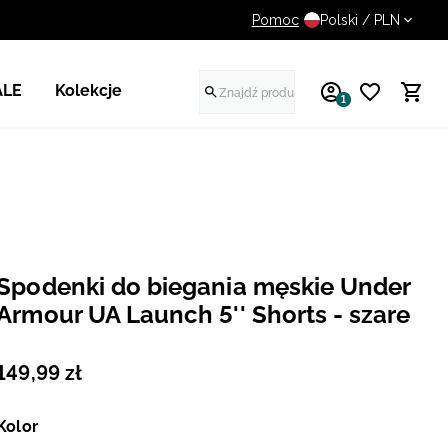
Pomoc
UWAGA NA FAŁSZYWE STR
Polski / PLN
ALE
Kolekcje
1
Spodenki do biegania męskie Under
Armour UA Launch 5'' Shorts - szare
149
,
99
zł
Kolor