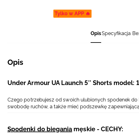
Tylko w APP 🔥
Opis
Specyfikacja
Be
Opis
Under Armour UA Launch 5'' Shorts model: 
Czego potrzebujesz od swoich ulubionych spodenek do b
swobodę ruchów, a także mieć podszewkę zapewniającą 
Spodenki do biegania
męskie - CECHY: