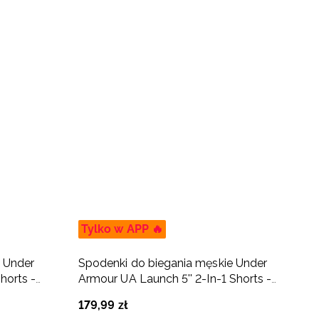
Tylko w APP 🔥
T
 Under
Spodenki do biegania męskie Under
S
horts -
Armour UA Launch 5'' 2-In-1 Shorts -
A
szare
s
179
,
99
zł
2