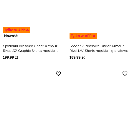
Niemiecki / EUR
Rumuński / RON
Tylko w APP 🔥
Słowacki / EUR
Nowość
Tylko w APP 🔥
Spodenki dresowe Under Armour
Spodenki dresowe Under Armour
Ukraiński / UAH
Rival LW Graphic Shorts męskie -
Rival LW Shorts męskie - granatowe
granatowe
199
,
99
zł
189
,
99
zł