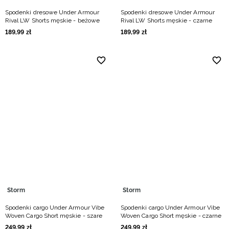
Spodenki dresowe Under Armour
Spodenki dresowe Under Armour
Rival LW Shorts męskie - beżowe
Rival LW Shorts męskie - czarne
189
,
99
zł
189
,
99
zł
Storm
Storm
Spodenki cargo Under Armour Vibe
Spodenki cargo Under Armour Vibe
Woven Cargo Short męskie - szare
Woven Cargo Short męskie - czarne
249
,
99
zł
249
,
99
zł