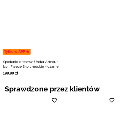
Tylko w APP 🔥
Spodenki dresowe Under Armour
Icon Fleece Short męskie - czarne
199
,
99
zł
Sprawdzone przez klientów