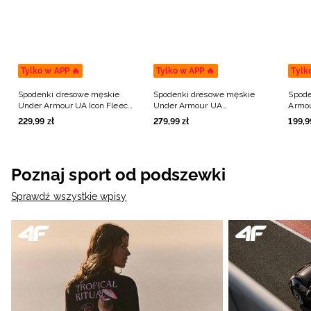
Tylko w APP 🔥
Tylko w APP 🔥
Tylk
Spodenki dresowe męskie
Spodenki dresowe męskie
Spode
Under Armour UA Icon Fleece
Under Armour UA
Armou
Short Taping - czarne
Unstoppable Flc Shorts - szare
męski
229
,
99
zł
279
,
99
zł
199
,
9
Poznaj sport od podszewki
Sprawdź wszystkie wpisy