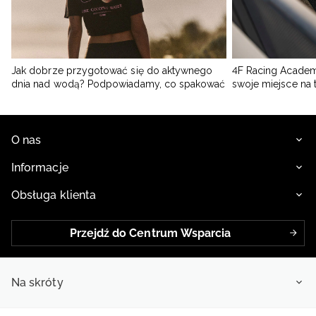
Jak dobrze przygotować się do aktywnego
4F Racing Academ
dnia nad wodą? Podpowiadamy, co spakować
swoje miejsce na 
O nas
Informacje
Obsługa klienta
Przejdź do Centrum Wsparcia
Na skróty