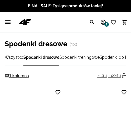
FINAL SALE: Tysiące produktów taniej!
Polski / PLN
1
Angielski / EUR
Spodenki dresowe
(13)
Angielski / USD
Wszystko
Spodenki dresowe
Spodenki treningowe
Spodenki do bie
Angielski / GBP
Chorwacki / EUR
Filtruj i sortuj
1 kolumna
Czeski / CZK
Litewski / EUR
Łotewski / EUR