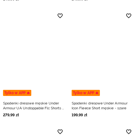
Tylko w APP 🔥
Tylko w APP 🔥
Spodenki dresowe męskie Under
Spodenki dresowe Under Armour
Armour UA Unstoppable Flc Shorts -
Icon Fleece Short męskie - szare
szare
279
,
99
zł
199
,
99
zł