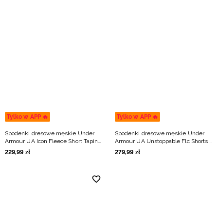
Tylko w APP 🔥
Tylko w APP 🔥
Spodenki dresowe męskie Under
Spodenki dresowe męskie Under
Armour UA Icon Fleece Short Taping
Armour UA Unstoppable Flc Shorts -
- czarne
czarne
229
,
99
zł
279
,
99
zł