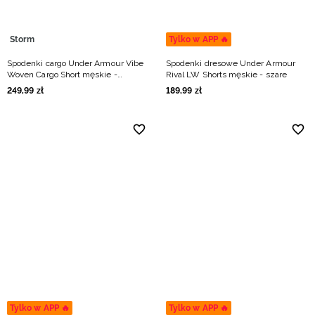
Storm
Tylko w APP 🔥
Spodenki cargo Under Armour Vibe
Spodenki dresowe Under Armour
Woven Cargo Short męskie -
Rival LW Shorts męskie - szare
beżowe
249
,
99
zł
189
,
99
zł
Tylko w APP 🔥
Tylko w APP 🔥