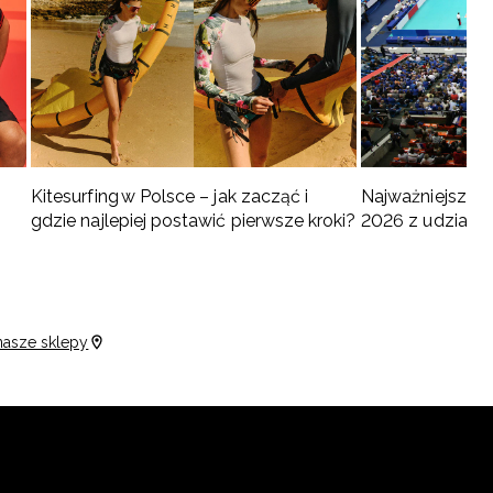
Kitesurfing w Polsce – jak zacząć i
Najważniejsze w
gdzie najlepiej postawić pierwsze kroki?
2026 z udziałem
turnieje
nasze sklepy