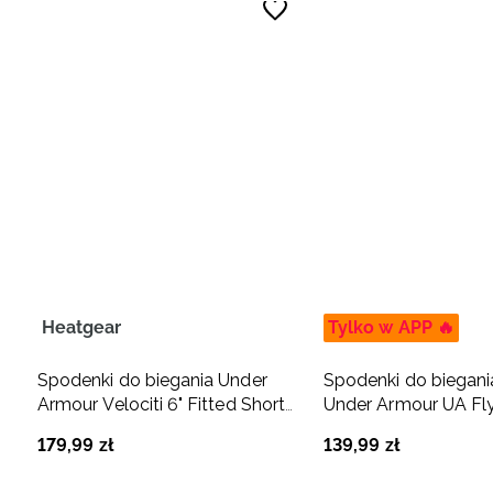
Heatgear
Tylko w APP 🔥
Spodenki do biegania Under
Spodenki do biegani
Armour Velociti 6" Fitted Short
Under Armour UA Fly
damskie - szare
Shorts - niebieskie
179
,
99
zł
139
,
99
zł