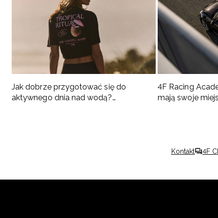
Jak dobrze przygotować się do
4F Racing Acad
aktywnego dnia nad wodą?
mają swoje miej
Podpowiadamy, co spakować
Kontakt
4F C