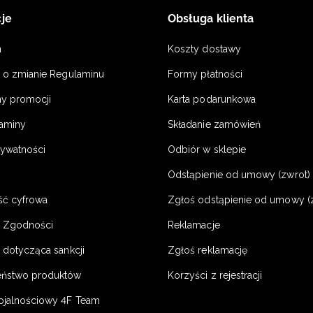
je
Obsługa klienta
n
Koszty dostawy
a o zmianie Regulaminu
Formy płatności
y promocji
Karta podarunkowa
laminy
Składanie zamówień
rywatności
Odbiór w sklepie
Odstąpienie od umowy (zwrot) -
ść cyfrowa
Zgłoś odstąpienie od umowy (
e Zgodności
Reklamacje
 dotycząca sankcji
Zgłoś reklamację
eństwo produktów
Korzyści z rejestracji
ojalnościowy 4F Team