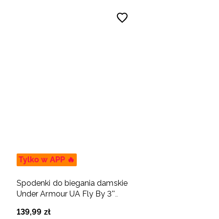
Tylko w APP 🔥
Spodenki do biegania damskie
Under Armour UA Fly By 3''
Shorts - czarne
139
,
99
zł