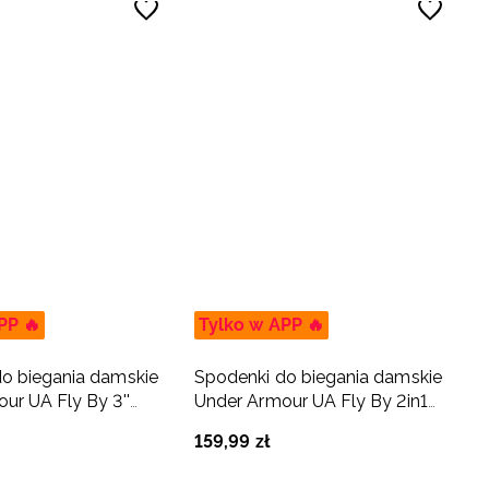
PP 🔥
Tylko w APP 🔥
o biegania damskie
Spodenki do biegania damskie
ur UA Fly By 3''
Under Armour UA Fly By 2in1
zarne
Short - czarne
159
,
99
zł