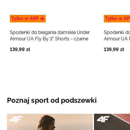
Tylko w APP 🔥
Tylko w AP
Spodenki do biegania damskie Under
Spodenki do
Armour UA Fly By 3'' Shorts - czarne
Armour UA Fl
139
,
99
zł
139
,
99
zł
Poznaj sport od podszewki