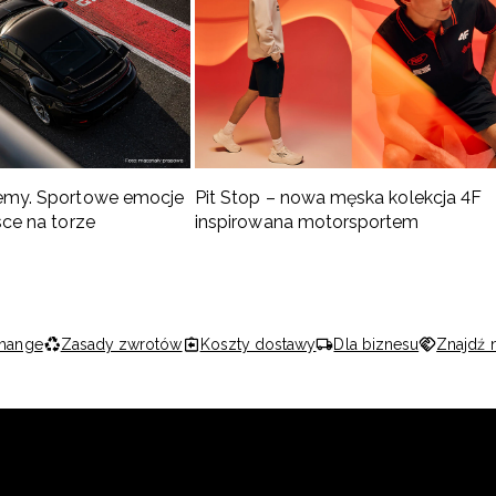
emy. Sportowe emocje
Pit Stop – nowa męska kolekcja 4F
sce na torze
inspirowana motorsportem
hange
Zasady zwrotów
Koszty dostawy
Dla biznesu
Znajdź 