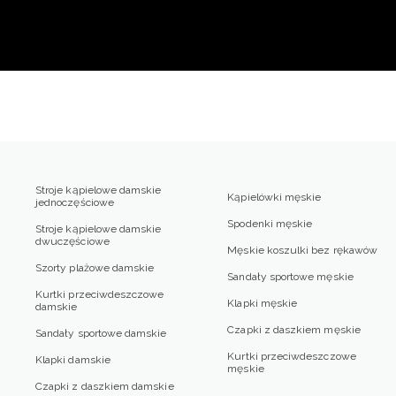
Stroje kąpielowe damskie
Kąpielówki męskie
jednoczęściowe
Spodenki męskie
Stroje kąpielowe damskie
dwuczęściowe
Męskie koszulki bez rękawów
Szorty plażowe damskie
Sandały sportowe męskie
Kurtki przeciwdeszczowe
Klapki męskie
damskie
Czapki z daszkiem męskie
Sandały sportowe damskie
Kurtki przeciwdeszczowe
Klapki damskie
męskie
Czapki z daszkiem damskie