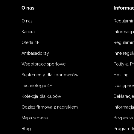
O nas
Informac
O nas
Regulami
Kariera
Informacj
Oferta 4F
Regulamin
Ambasadorzy
Inne regu
Współprace sportowe
Polityka P
Suplementy dla sportowców
Hosting
Technologie 4F
Dostępno
Kolekcja dla klubów
Deklaracj
Odzież firmowa z nadrukiem
Informacja
Mapa serwisu
Bezpiecz
Blog
Program l