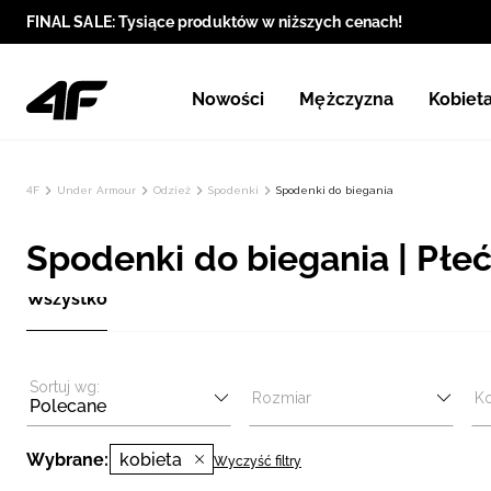
FINAL SALE: Tysiące produktów w niższych cenach!
Nowości
Mężczyzna
Kobiet
4F
Under Armour
Odzież
Spodenki
Spodenki do biegania
Spodenki do biegania | Płeć
Wszystko
Sortuj wg:
Rozmiar
Ko
Polecane
Wybrane:
kobieta
Wyczyść filtry