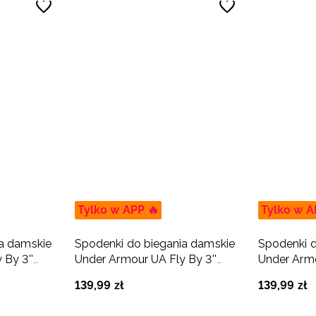
Tylko w APP 🔥
Tylko w A
a damskie
Spodenki do biegania damskie
Spodenki d
 By 3''
Under Armour UA Fly By 3''
Under Armo
Shorts - białe
Shorts - c
139
,
99
zł
139
,
99
zł