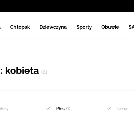
a
Chłopak
Dziewczyna
Sporty
Obuwie
S
: kobieta
(6)
lory
Płeć
(1)
Cena