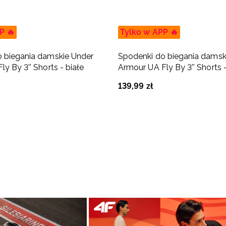
P 🔥
Tylko w APP 🔥
 biegania damskie Under
Spodenki do biegania damsk
y By 3'' Shorts - białe
Armour UA Fly By 3'' Shorts -
139
,
99
zł