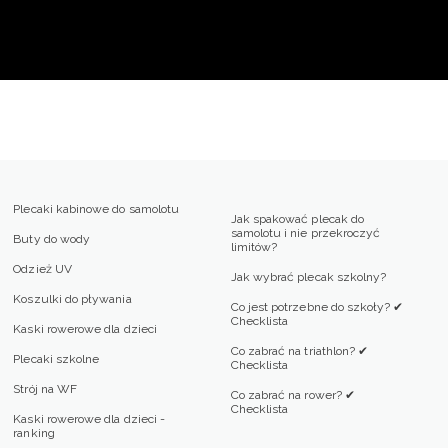
Plecaki kabinowe do samolotu
Jak spakować plecak do
samolotu i nie przekroczyć
Buty do wody
limitów?
Odzież UV
Jak wybrać plecak szkolny?
Koszulki do pływania
Co jest potrzebne do szkoły? ✔
Checklista
Kaski rowerowe dla dzieci
Co zabrać na triathlon? ✔
Plecaki szkolne
Checklista
Strój na WF
Co zabrać na rower? ✔
Checklista
Kaski rowerowe dla dzieci -
ranking