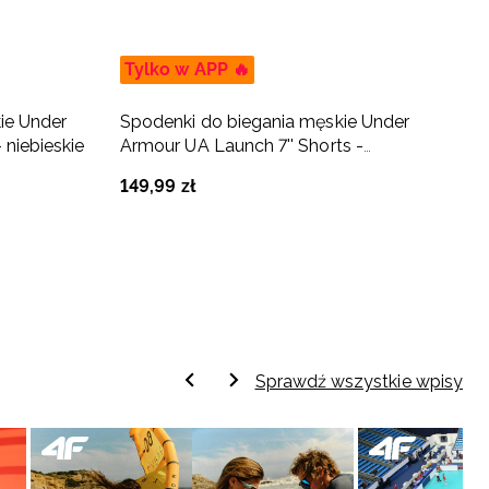
Tylko w APP 🔥
ie Under
Spodenki do biegania męskie Under
S
 niebieskie
Armour UA Launch 7'' Shorts -
V
czerwone
149
,
99
zł
2
Sprawdź wszystkie wpisy