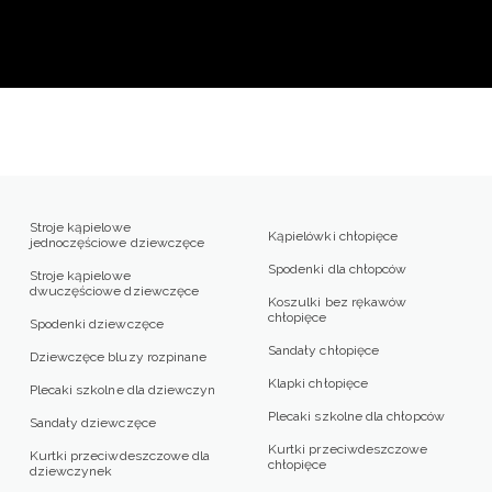
Stroje kąpielowe
Kąpielówki chłopięce
jednoczęściowe dziewczęce
Spodenki dla chłopców
Stroje kąpielowe
dwuczęściowe dziewczęce
Koszulki bez rękawów
chłopięce
Spodenki dziewczęce
Sandały chłopięce
Dziewczęce bluzy rozpinane
Klapki chłopięce
Plecaki szkolne dla dziewczyn
Plecaki szkolne dla chłopców
Sandały dziewczęce
Kurtki przeciwdeszczowe
Kurtki przeciwdeszczowe dla
chłopięce
dziewczynek