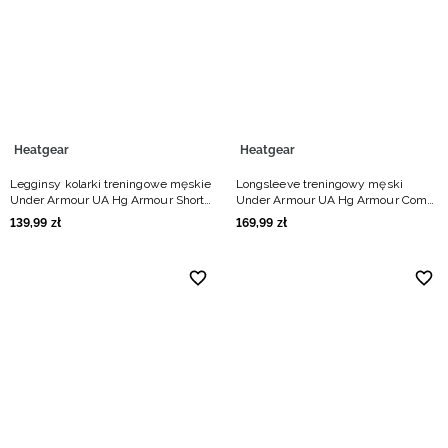
Niemiecki / EUR
Rumuński / RON
Słowacki / EUR
Heatgear
Heatgear
Ukraiński / UAH
Legginsy kolarki treningowe męskie
Longsleeve treningowy męski
Under Armour UA Hg Armour Shorts
Under Armour UA Hg Armour Comp
- czarne
Mock Ls - czarny
139
,
99
zł
169
,
99
zł