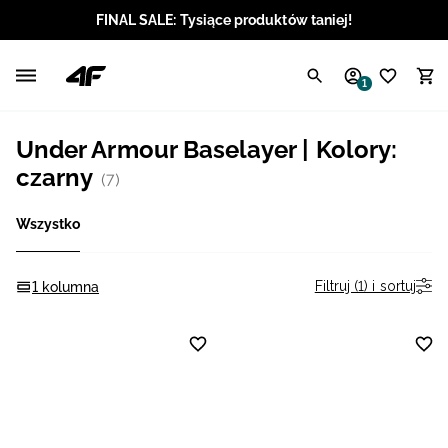
FINAL SALE: Tysiące produktów taniej!
Polski / PLN
1
Angielski / EUR
Under Armour Baselayer | Kolory:
Angielski / USD
czarny
(7)
Angielski / GBP
Wszystko
Chorwacki / EUR
Filtruj (1) i sortuj
1 kolumna
Czeski / CZK
Litewski / EUR
Łotewski / EUR