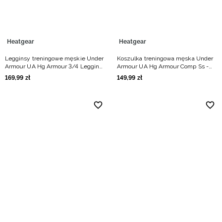
Heatgear
Heatgear
Legginsy treningowe męskie Under
Koszulka treningowa męska Under
Armour UA Hg Armour 3/4 Legging
Armour UA Hg Armour Comp Ss -
- czarne
czarna
169
,
99
zł
149
,
99
zł