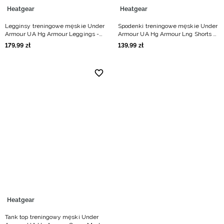
Heatgear
Heatgear
Legginsy treningowe męskie Under
Spodenki treningowe męskie Under
Armour UA Hg Armour Leggings -
Armour UA Hg Armour Lng Shorts -
czarne
czarne
179
,
99
zł
139
,
99
zł
Heatgear
Tank top treningowy męski Under