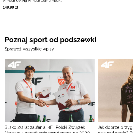
Armour UA Hg Armour Comp Mock
Sl - czarny
149
,
99
zł
Poznaj sport od podszewki
Sprawdź wszystkie wpisy
Blisko 20 lat zaufania. 4F i Polski Związek
Jak dobrze przyg