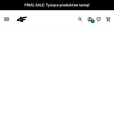
FINAL SALE: Tysiące produktów taniej!
Polski / PLN
1
Angielski / EUR
Angielski / USD
Angielski / GBP
Chorwacki / EUR
Czeski / CZK
Litewski / EUR
Łotewski / EUR