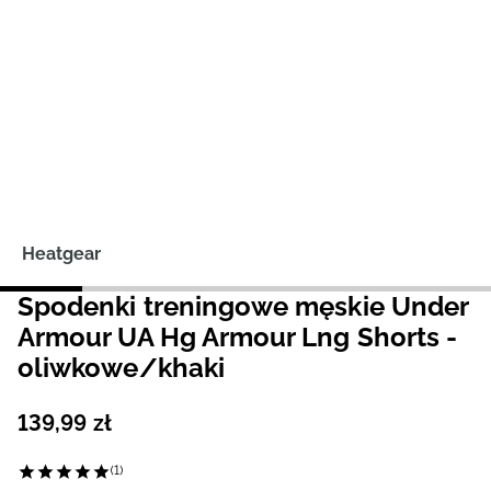
Niemiecki / EUR
Rumuński / RON
Słowacki / EUR
Ukraiński / UAH
Heatgear
Spodenki treningowe męskie Under
Armour UA Hg Armour Lng Shorts -
oliwkowe/khaki
139
,
99
zł
(1)