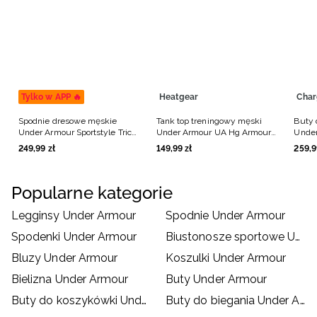
Tylko w APP 🔥
Heatgear
Cha
Spodnie dresowe męskie
Tank top treningowy męski
Buty 
Under Armour Sportstyle Tricot
Under Armour UA Hg Armour
Unde
Jogger - khaki
Comp Mock Sl - czarny
Surge
249
,
99
zł
149
,
99
zł
259
,
9
Popularne kategorie
Legginsy Under Armour
Spodnie Under Armour
Spodenki Under Armour
Biustonosze sportowe Under Armour
Bluzy Under Armour
Koszulki Under Armour
Bielizna Under Armour
Buty Under Armour
Buty do koszykówki Under Armour
Buty do biegania Under Armour