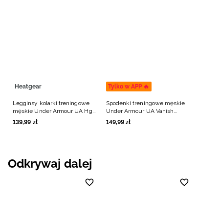
Heatgear
Tylko w APP 🔥
Legginsy kolarki treningowe
Spodenki treningowe męskie
męskie Under Armour UA Hg
Under Armour UA Vanish
Armour Shorts -
Woven 6in Shorts -
139
,
99
zł
149
,
99
zł
oliwkowe/khaki
oliwkowe/khaki
Odkrywaj dalej