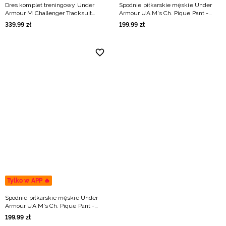
Dres komplet treningowy Under
Spodnie piłkarskie męskie Under
Armour M Challenger Tracksuit
Armour UA M's Ch. Pique Pant -
męski - czarny
szare
339
,
99
zł
199
,
99
zł
Tylko w APP 🔥
Spodnie piłkarskie męskie Under
Armour UA M's Ch. Pique Pant -
czarne
199
,
99
zł