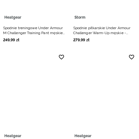
Heatgear
Storm
Spodnie treningowe Under Armour
Spodnie piłkarskie Under Armour
M Challenger Training Pant męskie -
Challenger Warm-Up męskie -
czarne
granatowe
249
,
99
zł
279
,
99
zł
Heatgear
Heatgear