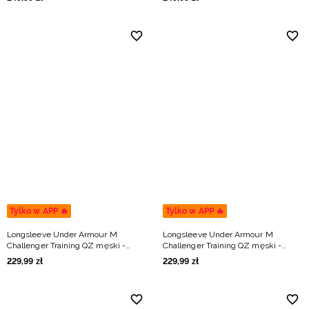
Tylko w APP 🔥
Tylko w APP 🔥
Longsleeve Under Armour M
Longsleeve Under Armour M
Challenger Training QZ męski -
Challenger Training QZ męski -
granatowy
khaki
229
,
99
zł
229
,
99
zł