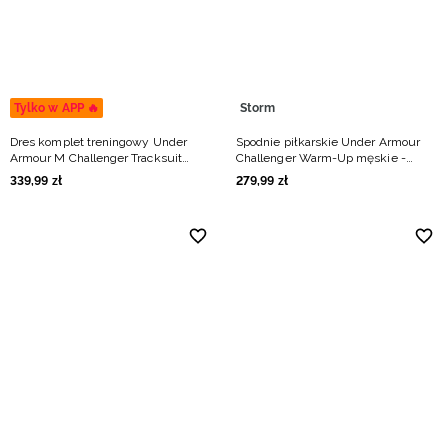
Tylko w APP 🔥
Storm
Dres komplet treningowy Under
Spodnie piłkarskie Under Armour
Armour M Challenger Tracksuit
Challenger Warm-Up męskie -
męski - zielony
zielone
339
,
99
zł
279
,
99
zł