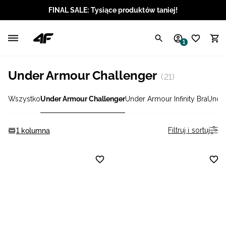
FINAL SALE: Tysiące produktów taniej!
Polski / PLN
1
Angielski / EUR
Under Armour Challenger
(21)
Angielski / USD
Wszystko
Under Armour Challenger
Under Armour Infinity Bra
Under
Angielski / GBP
Chorwacki / EUR
Filtruj i sortuj
1 kolumna
Czeski / CZK
Litewski / EUR
Łotewski / EUR