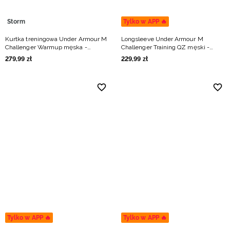
Storm
Tylko w APP 🔥
Kurtka treningowa Under Armour M
Longsleeve Under Armour M
Challenger Warmup męska -
Challenger Training QZ męski -
zielona
zielony
279
,
99
zł
229
,
99
zł
Tylko w APP 🔥
Tylko w APP 🔥