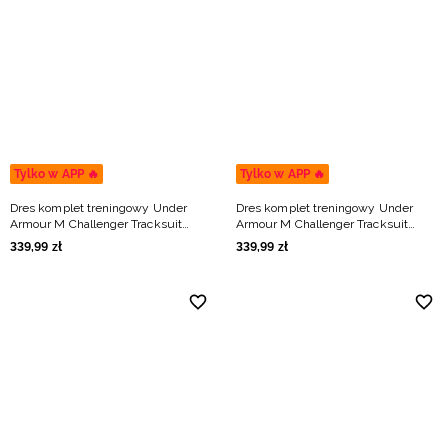
Tylko w APP 🔥
Tylko w APP 🔥
Dres komplet treningowy Under
Dres komplet treningowy Under
Armour M Challenger Tracksuit
Armour M Challenger Tracksuit
męski - szary
męski - granatowy
339
,
99
zł
339
,
99
zł