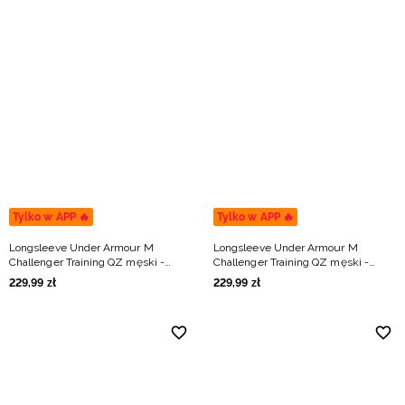
Tylko w APP 🔥
Tylko w APP 🔥
Longsleeve Under Armour M
Longsleeve Under Armour M
Challenger Training QZ męski -
Challenger Training QZ męski -
szary
czarny
229
,
99
zł
229
,
99
zł