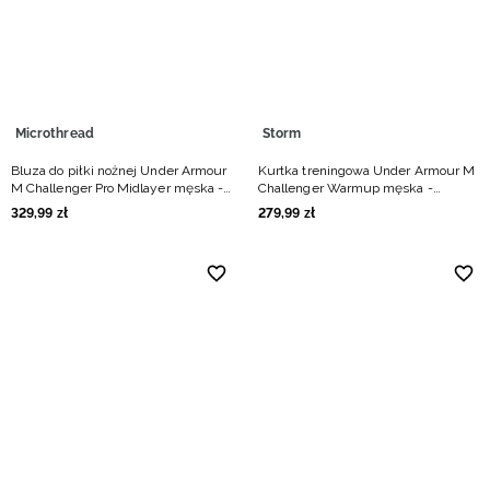
Niemiecki / EUR
Rumuński / RON
Słowacki / EUR
Microthread
Storm
Bluza do piłki nożnej Under Armour
Kurtka treningowa Under Armour M
Ukraiński / UAH
M Challenger Pro Midlayer męska -
Challenger Warmup męska -
czarna
granatowa
329
,
99
zł
279
,
99
zł