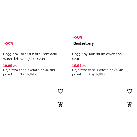
-50%
-50%
Bestsellery
Legginsy kolarki z efektem acid
Legginsy kolarki dziewczęce -
wash dziewczęce - szare
szare
19
,
99
zł
19
,
99
zł
Najniższa cena z ostatnich 30 dni
Najniższa cena z ostatnich 30 dni
przed obniżką
39
,
99
zł
przed obniżką
39
,
99
zł