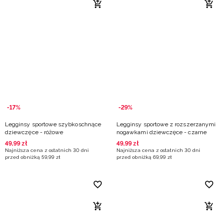
-17%
-29%
Legginsy sportowe szybkoschnące
Legginsy sportowe z rozszerzanymi
dziewczęce - różowe
nogawkami dziewczęce - czarne
49
,
99
zł
49
,
99
zł
Najniższa cena z ostatnich 30 dni
Najniższa cena z ostatnich 30 dni
przed obniżką
59
,
99
zł
przed obniżką
69
,
99
zł