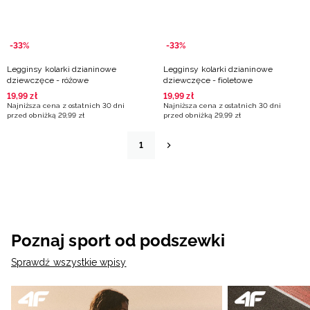
-33%
-33%
Legginsy kolarki dzianinowe
Legginsy kolarki dzianinowe
dziewczęce - różowe
dziewczęce - fioletowe
19
,
99
zł
19
,
99
zł
Najniższa cena z ostatnich 30 dni
Najniższa cena z ostatnich 30 dni
przed obniżką
29
,
99
zł
przed obniżką
29
,
99
zł
1
Poznaj sport od podszewki
Sprawdź wszystkie wpisy