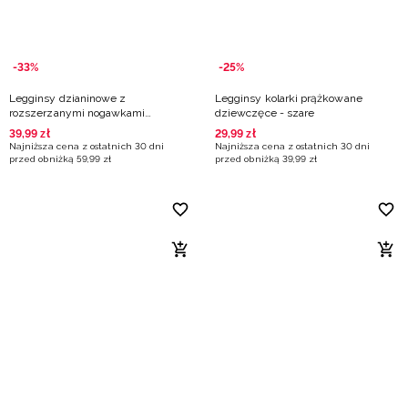
-33%
-25%
Legginsy dzianinowe z
Legginsy kolarki prążkowane
rozszerzanymi nogawkami
dziewczęce - szare
dziewczęce - czarne
39
,
99
zł
29
,
99
zł
Najniższa cena z ostatnich 30 dni
Najniższa cena z ostatnich 30 dni
przed obniżką
59
,
99
zł
przed obniżką
39
,
99
zł