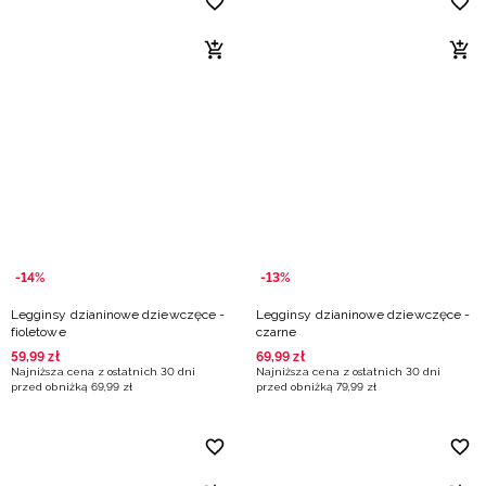
-14%
-13%
Legginsy dzianinowe dziewczęce -
Legginsy dzianinowe dziewczęce -
fioletowe
czarne
59
,
99
zł
69
,
99
zł
Najniższa cena z ostatnich 30 dni
Najniższa cena z ostatnich 30 dni
przed obniżką
69
,
99
zł
przed obniżką
79
,
99
zł