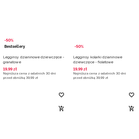
Niemiecki / EUR
Rumuński / RON
Słowacki / EUR
-50%
Bestsellery
-50%
Ukraiński / UAH
Legginsy dzianinowe dziewczęce -
Legginsy kolarki dzianinowe
granatowe
dziewczęce - fioletowe
19
,
99
zł
19
,
99
zł
Najniższa cena z ostatnich 30 dni
Najniższa cena z ostatnich 30 dni
przed obniżką
39
,
99
zł
przed obniżką
39
,
99
zł