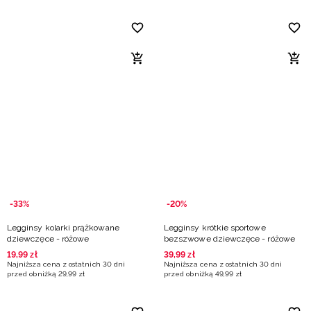
-33%
-20%
Legginsy kolarki prążkowane
Legginsy krótkie sportowe
dziewczęce - różowe
bezszwowe dziewczęce - różowe
19
,
99
zł
39
,
99
zł
Najniższa cena z ostatnich 30 dni
Najniższa cena z ostatnich 30 dni
przed obniżką
29
,
99
zł
przed obniżką
49
,
99
zł