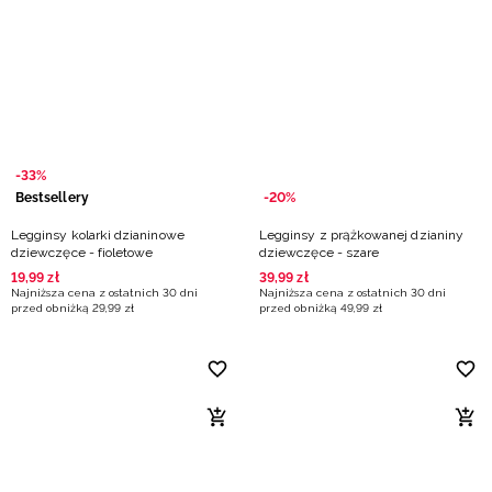
-33%
Bestsellery
-20%
Legginsy kolarki dzianinowe
Legginsy z prążkowanej dzianiny
dziewczęce - fioletowe
dziewczęce - szare
19
,
99
zł
39
,
99
zł
Najniższa cena z ostatnich 30 dni
Najniższa cena z ostatnich 30 dni
przed obniżką
29
,
99
zł
przed obniżką
49
,
99
zł