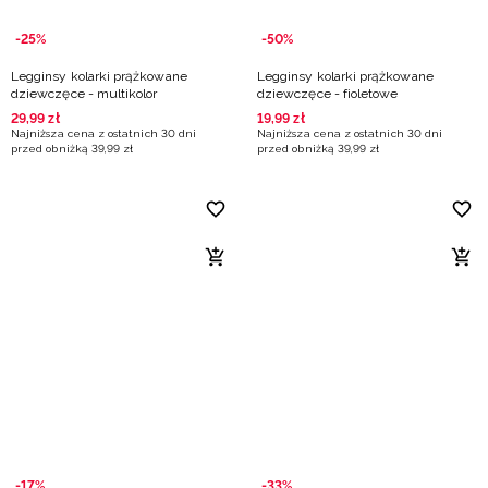
-25%
-50%
Legginsy kolarki prążkowane
Legginsy kolarki prążkowane
dziewczęce - multikolor
dziewczęce - fioletowe
29
,
99
zł
19
,
99
zł
Najniższa cena z ostatnich 30 dni
Najniższa cena z ostatnich 30 dni
przed obniżką
39
,
99
zł
przed obniżką
39
,
99
zł
-17%
-33%