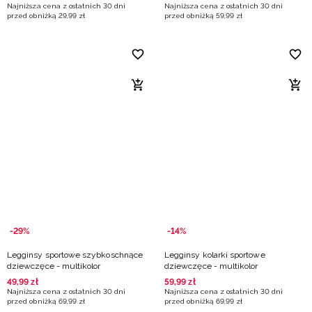
Najniższa cena z ostatnich 30 dni
Najniższa cena z ostatnich 30 dni
przed obniżką
29
,
99
zł
przed obniżką
59
,
99
zł
-29%
-14%
Legginsy sportowe szybkoschnące
Legginsy kolarki sportowe
dziewczęce - multikolor
dziewczęce - multikolor
49
,
99
zł
59
,
99
zł
Najniższa cena z ostatnich 30 dni
Najniższa cena z ostatnich 30 dni
przed obniżką
69
,
99
zł
przed obniżką
69
,
99
zł