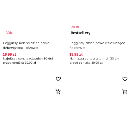
-50%
-33%
Bestsellery
Legginsy kolarki dzianinowe
Legginsy dzianinowe dziewczęce -
dziewczęce - różowe
fioletowe
19
,
99
zł
19
,
99
zł
Najniższa cena z ostatnich 30 dni
Najniższa cena z ostatnich 30 dni
przed obniżką
29
,
99
zł
przed obniżką
39
,
99
zł