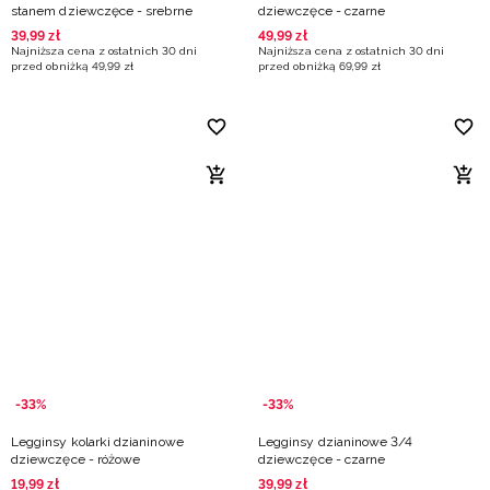
stanem dziewczęce - srebrne
dziewczęce - czarne
39
,
99
zł
49
,
99
zł
Najniższa cena z ostatnich 30 dni
Najniższa cena z ostatnich 30 dni
przed obniżką
49
,
99
zł
przed obniżką
69
,
99
zł
-33%
-33%
Legginsy kolarki dzianinowe
Legginsy dzianinowe 3/4
dziewczęce - różowe
dziewczęce - czarne
19
,
99
zł
39
,
99
zł