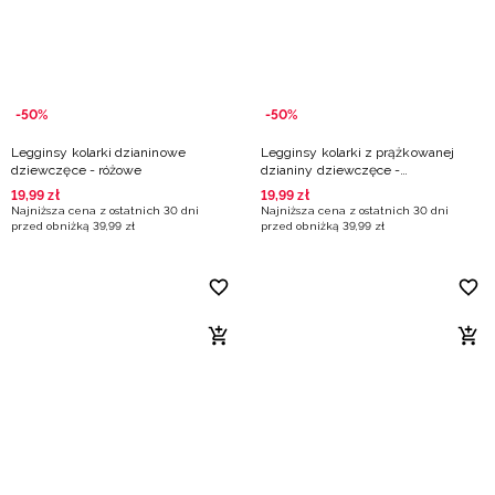
-50%
-50%
Legginsy kolarki dzianinowe
Legginsy kolarki z prążkowanej
dziewczęce - różowe
dzianiny dziewczęce -
pomarańczowe
19
,
99
zł
19
,
99
zł
Najniższa cena z ostatnich 30 dni
Najniższa cena z ostatnich 30 dni
przed obniżką
39
,
99
zł
przed obniżką
39
,
99
zł