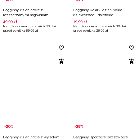
Legginsy dzianinowe z
Legginsy kolarki dzianinowe
rozszerzanymi nogawkami
dziewczęce - fioletowe
dziewczęce - czarne
49
,
99
zł
19
,
99
zł
Najniższa cena z ostatnich 30 dni
Najniższa cena z ostatnich 30 dni
przed obniżką
59
,
99
zł
przed obniżką
29
,
99
zł
-20%
-29%
Legginsy dzianinowe z wysokim
Legginsy sportowe bezszwowe