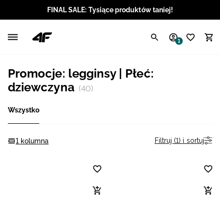
FINAL SALE: Tysiące produktów taniej!
Polski / PLN
1
Angielski / EUR
Promocje: legginsy | Płeć:
Angielski / USD
dziewczyna
(40)
Angielski / GBP
Wszystko
Chorwacki / EUR
Filtruj (1) i sortuj
1 kolumna
Czeski / CZK
Litewski / EUR
Łotewski / EUR