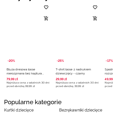
-20%
-25%
-17%
Bluza dresowa loose
T-shirt loose z nadrukiem
Spodn
nierozpinana bez kaptura
dziewczęcy - czarny
rozsz
dziewczęca - różowa
dziew
79
,
99
zł
29
,
99
zł
49
,
99
Najniższa cena z ostatnich 30 dni
Najniższa cena z ostatnich 30 dni
Najniż
przed obniżką
99
,
99
zł
przed obniżką
39
,
99
zł
przed 
Popularne kategorie
Kurtki dziecięce
Bezrękawniki dziecięce