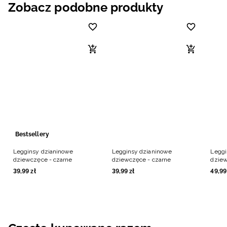
Zobacz podobne produkty
Bestsellery
Legginsy dzianinowe
Legginsy dzianinowe
Leggi
dziewczęce - czarne
dziewczęce - czarne
dziew
39
,
99
zł
39
,
99
zł
49
,
99