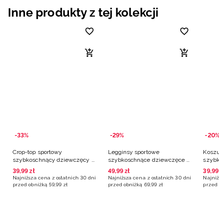
Inne produkty z tej kolekcji
-33%
-29%
-20
Crop-top sportowy
Legginsy sportowe
Koszu
szybkoschnący dziewczęcy -
szybkoschnące dziewczęce -
szybk
multikolor
multikolor
multi
39
,
99
zł
49
,
99
zł
39
,
99
Najniższa cena z ostatnich 30 dni
Najniższa cena z ostatnich 30 dni
Najniż
przed obniżką
59
,
99
zł
przed obniżką
69
,
99
zł
przed 