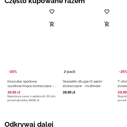
Często kupowane razem
-20%
2-pack
-25%
Koszulka sportowa
Skarpetki długie (2-pack)
T-shi
szybkoschnąca dziewczęca -
dziewczęce - multikolor
dziew
różowa
39
,
99
zł
39
,
99
zł
29
,
99
Najniższa cena z ostatnich 30 dni
Najniż
przed obniżką
49
,
99
zł
przed 
Odkrywaj dalej