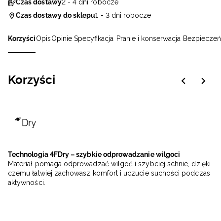
Czas dostawy
2 - 4 dni robocze
Czas dostawy do sklepu
1 - 3 dni robocze
Korzyści
Opis
Opinie
Specyfikacja
Pranie i konserwacja
Bezpieczeń
Korzyści
Technologia 4FDry – szybkie odprowadzanie wilgoci
Materiał pomaga odprowadzać wilgoć i szybciej schnie, dzięki
czemu łatwiej zachowasz komfort i uczucie suchości podczas
aktywności.