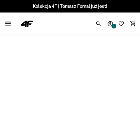
Kolekcja 4F | Tomasz Fornal już jest!
Polski / PLN
1
Angielski / EUR
Angielski / USD
Angielski / GBP
Chorwacki / EUR
Czeski / CZK
Litewski / EUR
Łotewski / EUR