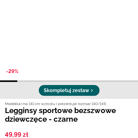
Niemiecki / EUR
Rumuński / RON
Słowacki / EUR
Ukraiński / UAH
-29%
Skompletuj zestaw
Model(ka) ma 141 cm wzrostu i prezentuje rozmiar 140/146
Legginsy sportowe bezszwowe
dziewczęce - czarne
49
,
99
zł