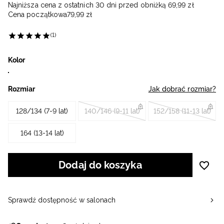
Najniższa cena z ostatnich 30 dni przed obniżką
69
,
99
zł
Cena początkowa
79
,
99
zł
(1)
Kolor
Rozmiar
Jak dobrać rozmiar?
128/134 (7-9 lat)
140/146 (9-11 lat)
152/158 (11-13 lat)
164 (13-14 lat)
Dodaj do koszyka
Sprawdź dostępność w salonach