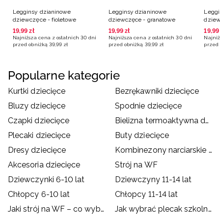
Legginsy dzianinowe
Legginsy dzianinowe
Leggi
dziewczęce - fioletowe
dziewczęce - granatowe
dziew
19
,
99
zł
19
,
99
zł
19
,
99
Najniższa cena z ostatnich 30 dni
Najniższa cena z ostatnich 30 dni
Najniż
przed obniżką
39
,
99
zł
przed obniżką
39
,
99
zł
przed 
Popularne kategorie
Kurtki dziecięce
Bezrękawniki dziecięce
Bluzy dziecięce
Spodnie dziecięce
Czapki dziecięce
Bielizna termoaktywna dziecięca
Plecaki dziecięce
Buty dziecięce
Dresy dziecięce
Kombinezony narciarskie dziecięce
Akcesoria dziecięce
Strój na WF
Dziewczynki 6-10 lat
Dziewczyny 11-14 lat
Chłopcy 6-10 lat
Chłopcy 11-14 lat
Jaki strój na WF – co wybrać dla dziecka?
Jak wybrać plecak szkolny?