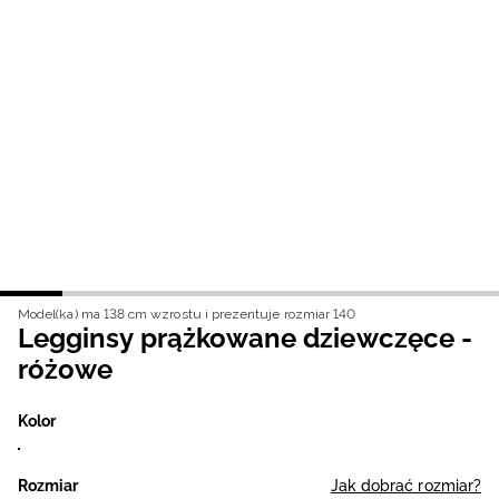
Niemiecki / EUR
Rumuński / RON
Słowacki / EUR
Ukraiński / UAH
Model(ka) ma 138 cm wzrostu i prezentuje rozmiar 140
Legginsy prążkowane dziewczęce -
różowe
Kolor
Rozmiar
Jak dobrać rozmiar?