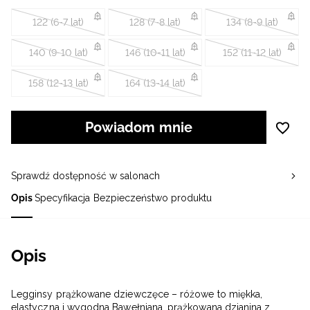
122 (6-7 lat)
128 (7-8 lat)
134 (8-9 lat)
140 (9-10 lat)
146 (10-11 lat)
152 (11-12 lat)
158 (12-13 lat)
164 (13-14 lat)
Powiadom mnie
Sprawdź dostępność w salonach
Opis
Specyfikacja
Bezpieczeństwo produktu
Opis
Legginsy prążkowane dziewczęce – różowe to miękka,
elastyczna i wygodna Bawełniana, prążkowana dzianina z