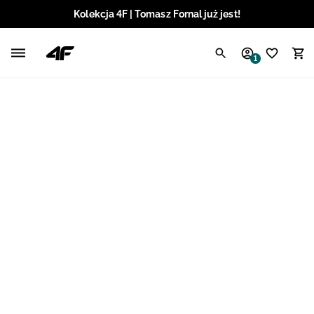
Kolekcja 4F | Tomasz Fornal już jest!
Polski / PLN
1
Angielski / EUR
Angielski / USD
Angielski / GBP
Chorwacki / EUR
Czeski / CZK
Litewski / EUR
Łotewski / EUR