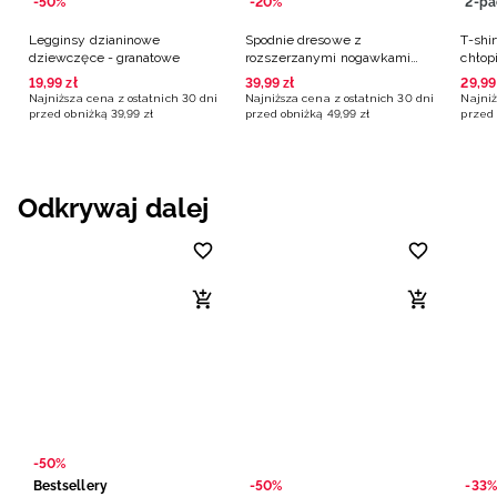
-50%
-20%
2-pa
Legginsy dzianinowe
Spodnie dresowe z
T-shir
dziewczęce - granatowe
rozszerzanymi nogawkami
chłop
dziewczęce - granatowe
19
,
99
zł
39
,
99
zł
29
,
99
Najniższa cena z ostatnich 30 dni
Najniższa cena z ostatnich 30 dni
Najniż
przed obniżką
39
,
99
zł
przed obniżką
49
,
99
zł
przed 
Odkrywaj dalej
-50%
Bestsellery
-50%
-33%