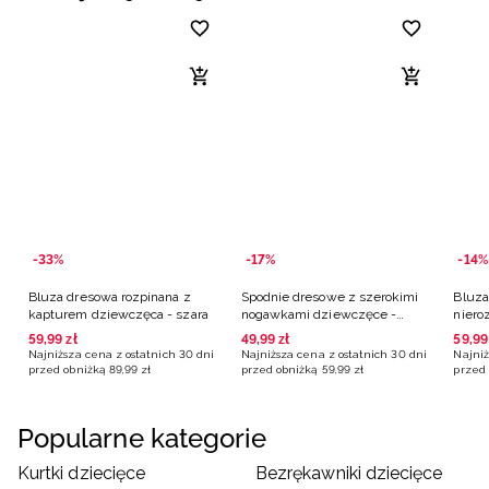
-33%
-17%
-14%
Bluza dresowa rozpinana z
Spodnie dresowe z szerokimi
Bluza
kapturem dziewczęca - szara
nogawkami dziewczęce -
niero
szare
dziew
59
,
99
zł
49
,
99
zł
59
,
99
Najniższa cena z ostatnich 30 dni
Najniższa cena z ostatnich 30 dni
Najniż
przed obniżką
89
,
99
zł
przed obniżką
59
,
99
zł
przed 
Popularne kategorie
Kurtki dziecięce
Bezrękawniki dziecięce