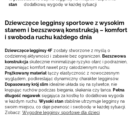
stan
dodatkową wygodę w każdej sytuacji
Dziewczęce legginsy sportowe z wysokim
stanem i bezszwową konstrukcją – komfort
i swoboda ruchu każdego dnia
Dziewczęce legginsy 4F
zostały stworzone z myślą o
codziennej aktywności i zabawie bez ograniczeń.
Bezszwowa
konstrukcja
skutecznie minimalizuje ryzyko otarć i podrażnień,
zapewniając komfort nawet przy całodziennym ruchu.
Prążkowany materiał
łączy elastyczność z nowoczesnym
wyglądem, podkreślając dynamiczny charakter legginsów.
Dopasowany krój slim
idealnie układa się na sylwetce, nie
krępując ruchów podczas biegania, skakania czy tańca.
Pełna
długość nogawek
sięgająca za kostkę to dodatkowa wygoda
w każdym ruchu.
Wysoki stan
stabilnie utrzymuje legginsy na
swoim miejscu, co daje pewność i swobodę w każdej sytuacji.
Zobacz:
Wygodne legginsy sportowe dla dzieci