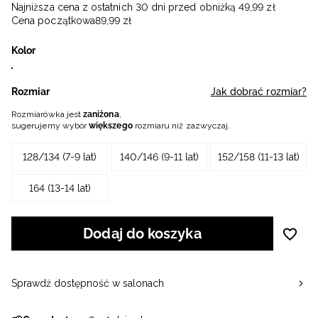
Najniższa cena z ostatnich 30 dni przed obniżką
49
,
99
zł
Cena początkowa
89
,
99
zł
Kolor
Rozmiar
Jak dobrać rozmiar?
Rozmiarówka jest
zaniżona
,
sugerujemy wybór
większego
rozmiaru niż zazwyczaj.
128/134 (7-9 lat)
140/146 (9-11 lat)
152/158 (11-13 lat)
164 (13-14 lat)
Dodaj do koszyka
Sprawdź dostępność w salonach