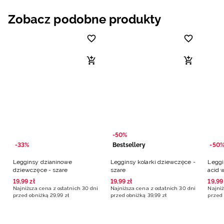
Zobacz podobne produkty
-50%
-33%
Bestsellery
-50
Legginsy dzianinowe
Legginsy kolarki dziewczęce -
Leggi
dziewczęce - szare
szare
acid 
19
,
99
zł
19
,
99
zł
19
,
99
Najniższa cena z ostatnich 30 dni
Najniższa cena z ostatnich 30 dni
Najniż
przed obniżką
29
,
99
zł
przed obniżką
39
,
99
zł
przed 