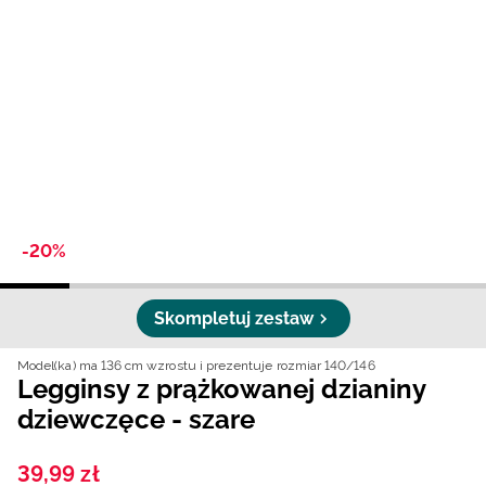
Niemiecki / EUR
Rumuński / RON
Słowacki / EUR
Ukraiński / UAH
-20%
Skompletuj zestaw
Model(ka) ma 136 cm wzrostu i prezentuje rozmiar 140/146
Legginsy z prążkowanej dzianiny
dziewczęce - szare
39
,
99
zł