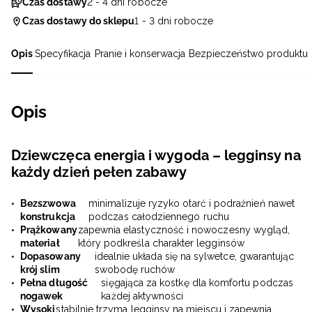
Czas dostawy
2 - 4 dni robocze
Czas dostawy do sklepu
1 - 3 dni robocze
Opis
Specyfikacja
Pranie i konserwacja
Bezpieczeństwo produktu
Opis
Dziewczęca energia i wygoda – legginsy na
każdy dzień pełen zabawy
Bezszwowa
minimalizuje ryzyko otarć i podrażnień nawet
konstrukcja
podczas całodziennego ruchu
Prążkowany
zapewnia elastyczność i nowoczesny wygląd,
materiał
który podkreśla charakter legginsów
Dopasowany
idealnie układa się na sylwetce, gwarantując
krój slim
swobodę ruchów
Pełna długość
sięgająca za kostkę dla komfortu podczas
nogawek
każdej aktywności
Wysoki
stabilnie trzyma legginsy na miejscu i zapewnia