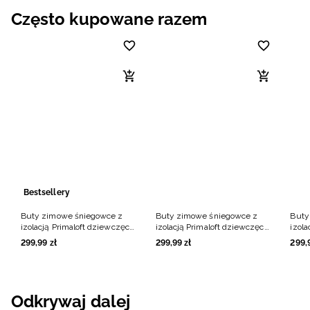
Często kupowane razem
Bestsellery
Buty zimowe śniegowce z
Buty zimowe śniegowce z
Buty
izolacją Primaloft dziewczęce
izolacją Primaloft dziewczęce
izola
- czarne
- beżowe
- fio
299
,
99
zł
299
,
99
zł
299
,
Odkrywaj dalej