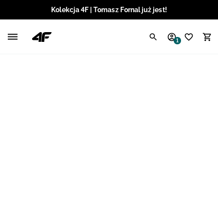
Kolekcja 4F | Tomasz Fornal już jest!
Polski / PLN
1
Angielski / EUR
Angielski / USD
Angielski / GBP
Chorwacki / EUR
Czeski / CZK
Litewski / EUR
Łotewski / EUR