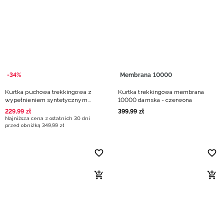
Niemiecki / EUR
Rumuński / RON
Słowacki / EUR
-34%
Membrana 10000
Ukraiński / UAH
Kurtka puchowa trekkingowa z
Kurtka trekkingowa membrana
wypełnieniem syntetycznym
10000 damska - czerwona
damska - czerwona
229
,
99
zł
399
,
99
zł
Najniższa cena z ostatnich 30 dni
przed obniżką
349
,
99
zł