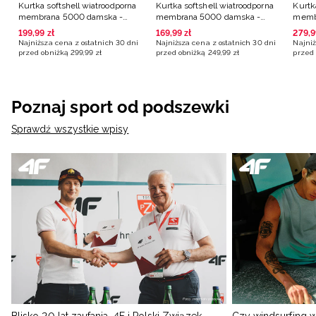
Kurtka softshell wiatroodporna
Kurtka softshell wiatroodporna
Kurtk
membrana 5000 damska -
membrana 5000 damska -
memb
czarna
czarna
czarn
199
,
99
zł
169
,
99
zł
279
,
9
Najniższa cena z ostatnich 30 dni
Najniższa cena z ostatnich 30 dni
Najniż
przed obniżką
299
,
99
zł
przed obniżką
249
,
99
zł
przed 
Poznaj sport od podszewki
Sprawdź wszystkie wpisy
Blisko 20 lat zaufania. 4F i Polski Związek
Czy windsurfing 