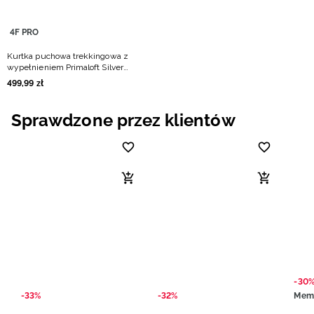
4F PRO
Kurtka puchowa trekkingowa z
wypełnieniem Primaloft Silver
damska - burgundowa
499
,
99
zł
Sprawdzone przez klientów
-30
-33%
-32%
Mem