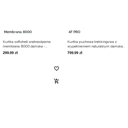
Membrana 8000
4F PRO
Kurtka softshell wiatroodporna
Kurtka puchowa trekkingowa z
membrana 8000 damska -
wypełnieniem naturalnym damska
czerwona
- czerwona
299
,
99
zł
799
,
99
zł