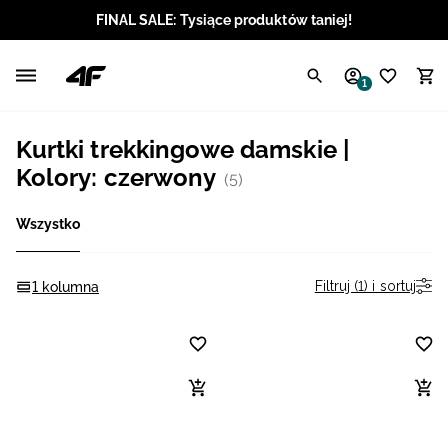
FINAL SALE: Tysiące produktów taniej!
Polski / PLN
1
Angielski / EUR
Kurtki trekkingowe damskie |
Angielski / USD
Kolory: czerwony
(5)
Angielski / GBP
Wszystko
Chorwacki / EUR
Filtruj (1) i sortuj
1 kolumna
Czeski / CZK
Litewski / EUR
Łotewski / EUR