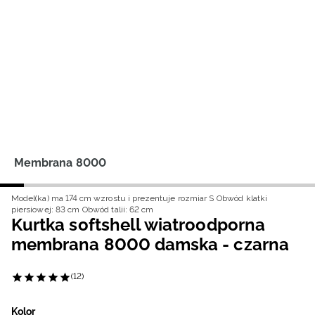
Niemiecki / EUR
Rumuński / RON
Słowacki / EUR
Ukraiński / UAH
Membrana 8000
Model(ka) ma 174 cm wzrostu i prezentuje rozmiar S
Obwód klatki
piersiowej: 83 cm
Obwód talii: 62 cm
Kurtka softshell wiatroodporna
membrana 8000 damska - czarna
(12)
Kolor