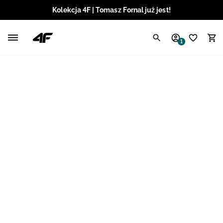
Kolekcja 4F | Tomasz Fornal już jest!
Polski / PLN
1
Angielski / EUR
Angielski / USD
Angielski / GBP
Chorwacki / EUR
Czeski / CZK
Litewski / EUR
Łotewski / EUR