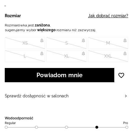
Rozmiar
Jak dobrać rozmiar?
Rozmiarówka jest
zaniżona
,
sugerujemy wybór
większego
rozmiaru niż zazwyczaj.
XS
S
M
L
XL
XXL
Powiadom mnie
Sprawdź dostępność w salonach