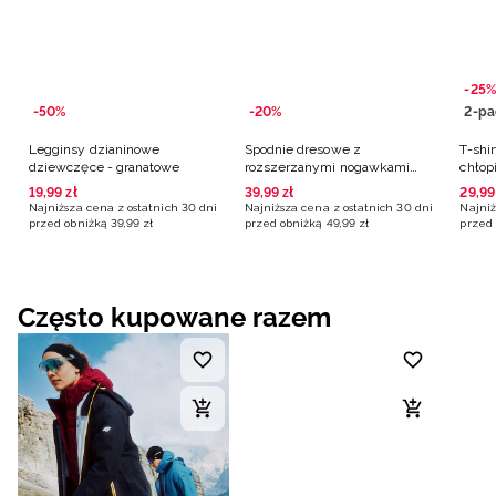
-25%
-50%
-20%
2-pa
Legginsy dzianinowe
Spodnie dresowe z
T-shir
dziewczęce - granatowe
rozszerzanymi nogawkami
chłop
dziewczęce - granatowe
19
,
99
zł
39
,
99
zł
29
,
99
Najniższa cena z ostatnich 30 dni
Najniższa cena z ostatnich 30 dni
Najniż
przed obniżką
39
,
99
zł
przed obniżką
49
,
99
zł
przed 
Często kupowane razem