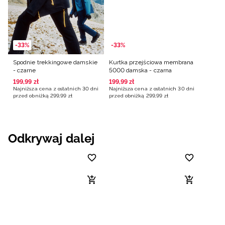
-33%
-33%
Spodnie trekkingowe damskie
Kurtka przejściowa membrana
- czarne
5000 damska - czarna
199
,
99
zł
199
,
99
zł
Najniższa cena z ostatnich 30 dni
Najniższa cena z ostatnich 30 dni
przed obniżką
299
,
99
zł
przed obniżką
299
,
99
zł
Odkrywaj dalej