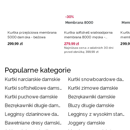
-30%
Membrana 8000
Mem
Kurtka przejściowa membrana
Kurtka softshell wiatroodporna
Kurtk
5000 damska - beżowa
membrana 8000 męska -
memb
czarna
czer
299
,
99
zł
279
,
99
zł
299
,
9
Najniższa cena z ostatnich 30 dni
przed obniżką
399
,
99
zł
Popularne kategorie
Kurtki narciarskie damskie
Kurtki snowboardowe damskie
Kurtki softshellowe damskie
Kurtki zimowe damskie
Kurtki puchowe damskie
Bezrękawniki damskie
Bezrękawniki długie damskie
Bluzy długie damskie
Legginsy dzianinowe damskie
Legginsy z wysokim stanem
Bawełniane dresy damskie
Joggery damskie