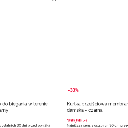
-33%
 do biegania w terenie
Kurtka przejściowa membra
arny
damska - czarna
199
,
99
zł
z ostatnich 30 dni przed obniżką
Najniższa cena z ostatnich 30 dni prz