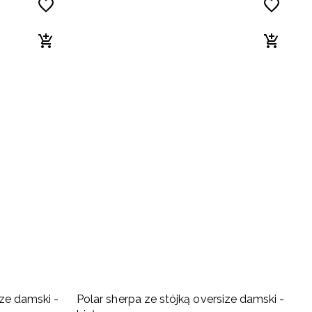
M
ize damski -
Polar sherpa ze stójką oversize damski -
S