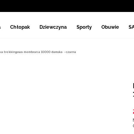
a
Chłopak
Dziewczyna
Sporty
Obuwie
S
ka trekkingowa membrana 10000 damska - czarna