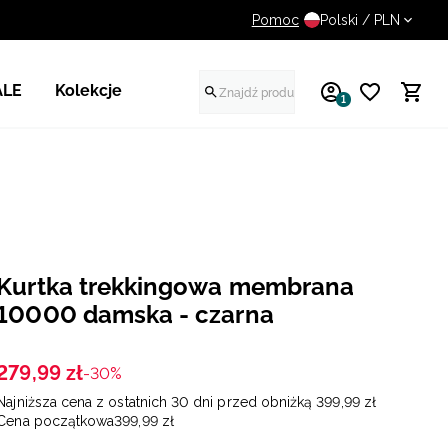
Pomoc
UWAGA NA FAŁSZYWE STR
Polski / PLN
ALE
Kolekcje
1
Kurtka trekkingowa membrana
10000 damska - czarna
279
,
99
zł
-30%
Najniższa cena z ostatnich 30 dni przed obniżką
399
,
99
zł
Cena początkowa
399
,
99
zł