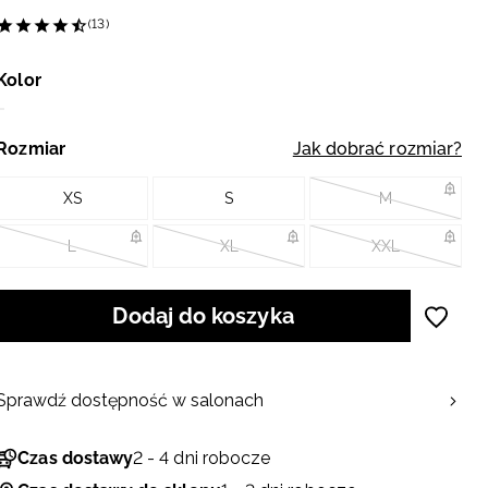
(13)
Kolor
Rozmiar
Jak dobrać rozmiar?
XS
S
M
L
XL
XXL
Dodaj do koszyka
Sprawdź dostępność w salonach
Czas dostawy
2 - 4 dni robocze