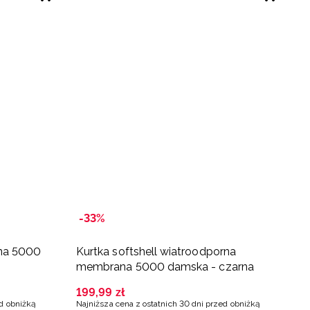
-33%
na 5000
Kurtka softshell wiatroodporna
K
membrana 5000 damska - czarna
P
199
,
99
zł
3
ed obniżką
Najniższa cena z ostatnich 30 dni przed obniżką