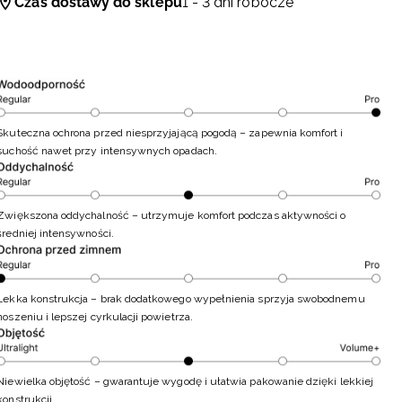
Czas dostawy do sklepu
1 - 3 dni robocze
Skuteczna ochrona przed niesprzyjającą pogodą – zapewnia komfort i
suchość nawet przy intensywnych opadach.
Zwiększona oddychalność – utrzymuje komfort podczas aktywności o
średniej intensywności.
Lekka konstrukcja – brak dodatkowego wypełnienia sprzyja swobodnemu
noszeniu i lepszej cyrkulacji powietrza.
Niewielka objętość – gwarantuje wygodę i ułatwia pakowanie dzięki lekkiej
konstrukcji.