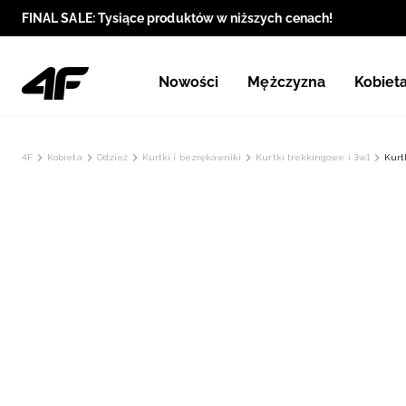
FINAL SALE: Tysiące produktów w niższych cenach!
Nowości
Mężczyzna
Kobiet
4F
Kobieta
Odzież
Kurtki i bezrękawniki
Kurtki trekkingowe i 3w1
Kurt