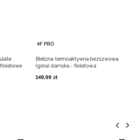
4F PRO
ulate
Bielizna termoaktywna bezszwowa
B
fioletowe
(góra) damska - fioletowa
(
149
,
99
zł
1