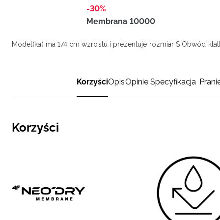
-30%
Membrana 10000
Model(ka) ma 174 cm wzrostu i prezentuje rozmiar S
Obwód klatk
Korzyści
Opis
Opinie
Specyfikacja
Prani
Korzyści