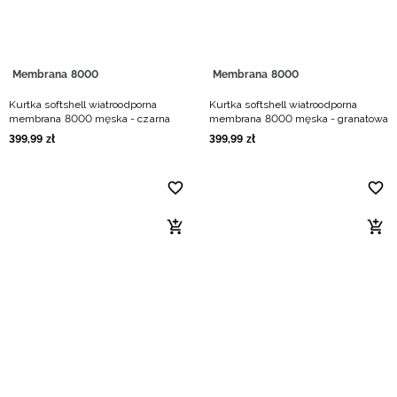
Membrana 8000
Membrana 8000
Kurtka softshell wiatroodporna
Kurtka softshell wiatroodporna
membrana 8000 męska - czarna
membrana 8000 męska - granatowa
399
,
99
zł
399
,
99
zł