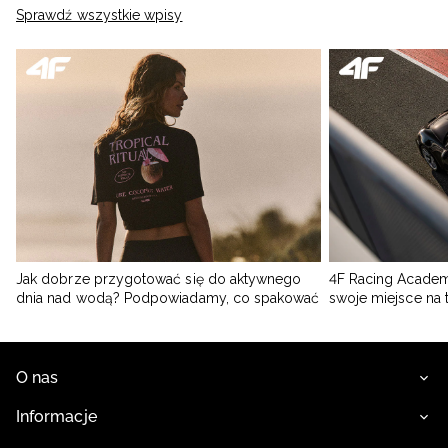
Sprawdź wszystkie wpisy
Jak dobrze przygotować się do aktywnego
4F Racing Academ
dnia nad wodą? Podpowiadamy, co spakować
swoje miejsce na 
O nas
Informacje