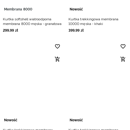
Membrana 8000
Nowość
Kurtka softshell wiatroodporna
Kurtka trekkingowa membrana
membrana 8000 męska - granatowa
10000 męska - khaki
299
,
99
zł
399
,
99
zł
Nowość
Nowość