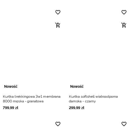
Nowość
Nowość
Kurtka trekkingowa 3w1 membrana
Kurtka softshell wiatroodporna
8000 męska - granatowa
damska - czarny
799
,
99
zł
299
,
99
zł