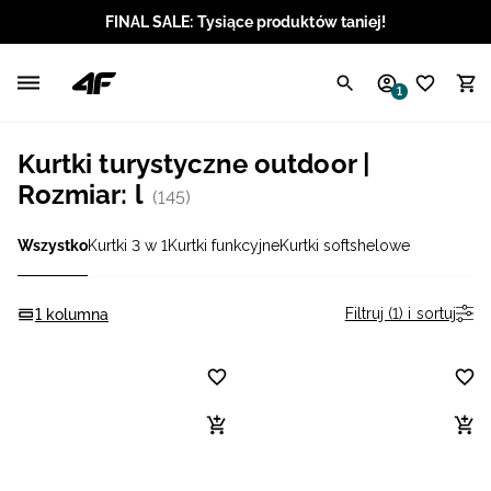
FINAL SALE: Tysiące produktów taniej!
Polski / PLN
1
Angielski / EUR
Kurtki turystyczne outdoor |
Angielski / USD
Rozmiar: l
(145)
Angielski / GBP
Wszystko
Kurtki 3 w 1
Kurtki funkcyjne
Kurtki softshelowe
Chorwacki / EUR
Filtruj (1) i sortuj
1 kolumna
Czeski / CZK
Litewski / EUR
Łotewski / EUR