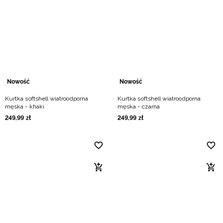
Nowość
Nowość
Kurtka softshell wiatroodporna
Kurtka softshell wiatroodporna
męska - khaki
męska - czarna
249
,
99
zł
249
,
99
zł