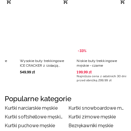
-33%
gowe
Wysokie buty trekkingowe
Niskie buty trekkingowe
ą
ICE CRACKER z izolacją
męskie - czarne
anatowe
Primaloft męskie - czarne
549
,
99
zł
199
,
99
zł
Najniższa cena z ostatnich 30 dni
przed obniżką
299
,
99
zł
Popularne kategorie
Kurtki narciarskie męskie
Kurtki snowboardowe męskie
Kurtki softshellowe męskie
Kurtki zimowe męskie
Kurtki puchowe męskie
Bezrękawniki męskie