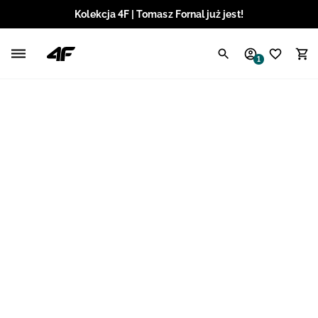
Kolekcja 4F | Tomasz Fornal już jest!
Polski / PLN
1
Angielski / EUR
Angielski / USD
Angielski / GBP
Chorwacki / EUR
Czeski / CZK
Litewski / EUR
Łotewski / EUR