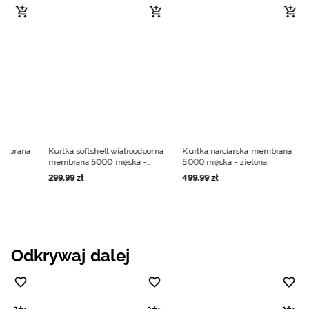
membrana
Kurtka softshell wiatroodporna
Kurtka narciarska membrana
a
membrana 5000 męska -
5000 męska - zielona
zielona
299
,
99
zł
499
,
99
zł
Odkrywaj dalej