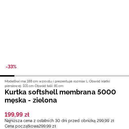
Niemiecki / EUR
Rumuński / RON
Słowacki / EUR
Ukraiński / UAH
-33%
Model(ka) ma 188 cm wzrostu i prezentuje rozmiar L
Obwód klatki
piersiowej: 101 cm
Obwód talii: 81 cm
Kurtka softshell membrana 5000
męska - zielona
199
,
99
zł
Najniższa cena z ostatnich 30 dni przed obniżką
299
,
99
zł
Cena początkowa
299
,
99
zł