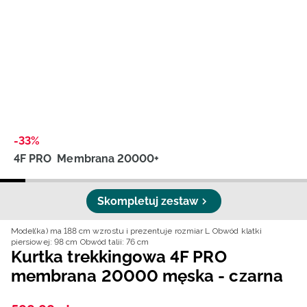
Niemiecki / EUR
Rumuński / RON
Słowacki / EUR
Ukraiński / UAH
-33%
4F PRO
Membrana 20000+
Skompletuj zestaw
Model(ka) ma 188 cm wzrostu i prezentuje rozmiar L
Obwód klatki
piersiowej: 98 cm
Obwód talii: 76 cm
Kurtka trekkingowa 4F PRO
membrana 20000 męska - czarna