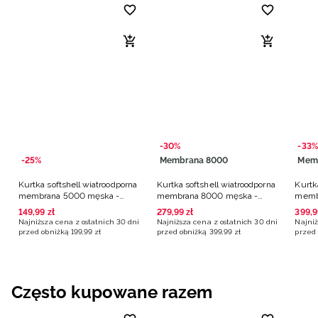
-30%
-33%
-25%
Membrana 8000
Mem
Kurtka softshell wiatroodporna
Kurtka softshell wiatroodporna
Kurtk
membrana 5000 męska -
membrana 8000 męska -
memb
czarna
czarna
czarn
149
,
99
zł
279
,
99
zł
399
,
9
Najniższa cena z ostatnich 30 dni
Najniższa cena z ostatnich 30 dni
Najniż
przed obniżką
199
,
99
zł
przed obniżką
399
,
99
zł
przed 
Często kupowane razem