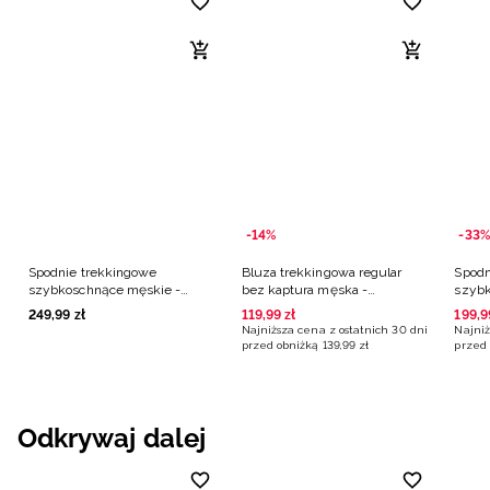
-14%
-33%
Spodnie trekkingowe
Bluza trekkingowa regular
Spodn
szybkoschnące męskie -
bez kaptura męska -
szybk
czarne
pomarańczowa
czarn
249
,
99
zł
119
,
99
zł
199
,
9
Najniższa cena z ostatnich 30 dni
Najniż
przed obniżką
139
,
99
zł
przed 
Odkrywaj dalej