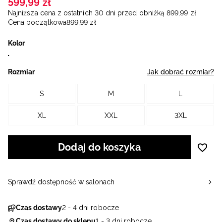
599
,
99
zł
Najniższa cena z ostatnich 30 dni przed obniżką
899
,
99
zł
Cena początkowa
899
,
99
zł
Kolor
Rozmiar
Jak dobrać rozmiar?
S
M
L
XL
XXL
3XL
Dodaj do koszyka
Sprawdź dostępność w salonach
Czas dostawy
2 - 4 dni robocze
Czas dostawy do sklepu
1 - 3 dni robocze