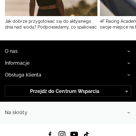
Jak dobrze przygotować się do aktywnego
4F Racing Academ
dnia nad wodą? Podpowiadamy, co spakować
swoje miejsce na 
O nas
Informacje
Obsługa klienta
Przejdź do Centrum Wsparcia
Na skróty