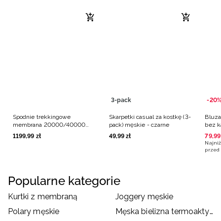
3-pack
-20
Spodnie trekkingowe
Skarpetki casual za kostkę (3-
Bluza
membrana 20000/40000
pack) męskie - czarne
bez k
męskie - czarne
1199
,
99
zł
49
,
99
zł
79
,
99
Najniż
przed 
Popularne kategorie
Kurtki z membraną
Joggery męskie
Polary męskie
Męska bielizna termoaktywna