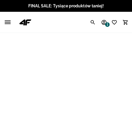
FINAL SALE: Tysiące produktów taniej!
Polski / PLN
1
Angielski / EUR
Angielski / USD
Angielski / GBP
Chorwacki / EUR
Czeski / CZK
Litewski / EUR
Łotewski / EUR