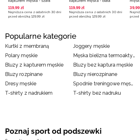
kapturem męska - szara
kapturem męska - biała
męski
119
,
99
zł
119
,
99
zł
39
,
99
Najniższa cena z ostatnich 30 dni
Najniższa cena z ostatnich 30 dni
Najniż
przed obniżką
129
,
99
zł
przed obniżką
129
,
99
zł
przed 
Popularne kategorie
Kurtki z membraną
Joggery męskie
Polary męskie
Męska bielizna termoaktywna
Bluzy z kapturem męskie
Bluzy bez kaptura męskie
Bluzy rozpinane
Bluzy nierozpinane
Dresy męskie
Spodnie treningowe męskie
T-shirty z nadrukiem
T-shirty bez nadruku
Poznaj sport od podszewki