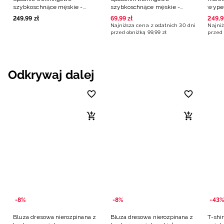
szybkoschnące męskie -
szybkoschnące męskie -
wypeł
czarne
szare
męska
249
,
99
zł
69
,
99
zł
249
,
9
Najniższa cena z ostatnich 30 dni
Najniż
przed obniżką
99
,
99
zł
przed 
Odkrywaj dalej
-8%
-8%
-43%
Bluza dresowa nierozpinana z
Bluza dresowa nierozpinana z
T-shi