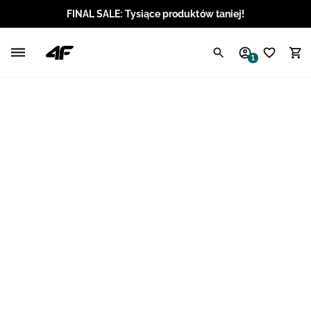
FINAL SALE: Tysiące produktów taniej!
Polski / PLN
1
Angielski / EUR
Angielski / USD
Angielski / GBP
Chorwacki / EUR
Czeski / CZK
Litewski / EUR
Łotewski / EUR