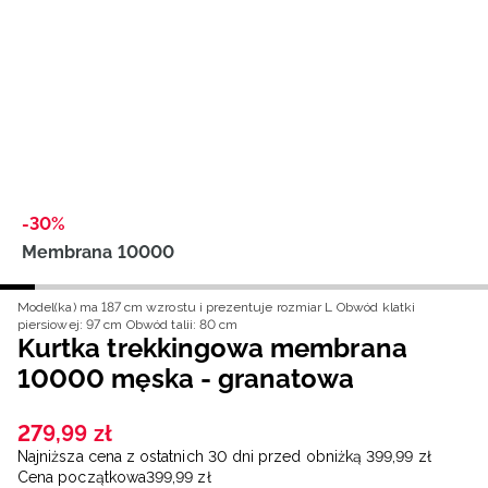
Niemiecki / EUR
Rumuński / RON
Słowacki / EUR
Ukraiński / UAH
-30%
Membrana 10000
Model(ka) ma 187 cm wzrostu i prezentuje rozmiar L
Obwód klatki
piersiowej: 97 cm
Obwód talii: 80 cm
Kurtka trekkingowa membrana
10000 męska - granatowa
279
,
99
zł
Najniższa cena z ostatnich 30 dni przed obniżką
399
,
99
zł
Cena początkowa
399
,
99
zł