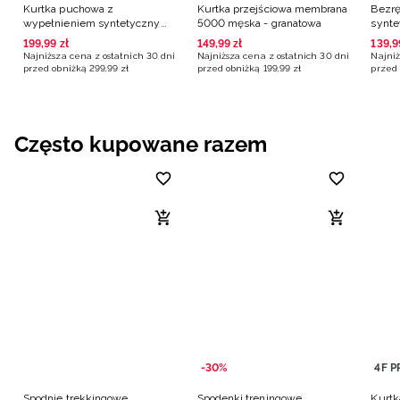
Kurtka puchowa z
Kurtka przejściowa membrana
Bezrę
wypełnieniem syntetycznym
5000 męska - granatowa
synte
męska - granatowa
grana
199
,
99
zł
149
,
99
zł
139
,
9
Najniższa cena z ostatnich 30 dni
Najniższa cena z ostatnich 30 dni
Najniż
przed obniżką
299
,
99
zł
przed obniżką
199
,
99
zł
przed 
Często kupowane razem
-30%
4F P
Spodnie trekkingowe
Spodenki treningowe
Kurtk