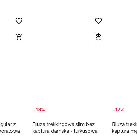
-18%
-17%
gular z
Bluza trekkingowa slim bez
Bluza trek
koralowa
kaptura damska - turkusowa
kaptura mę