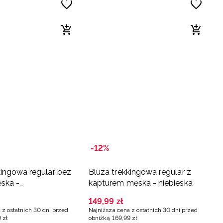
-12%
kingowa regular bez
Bluza trekkingowa regular z
ska -
kapturem męska - niebieska
zowa
149
,
99
zł
 z ostatnich 30 dni przed
Najniższa cena z ostatnich 30 dni przed
9
zł
obniżką
169
,
99
zł