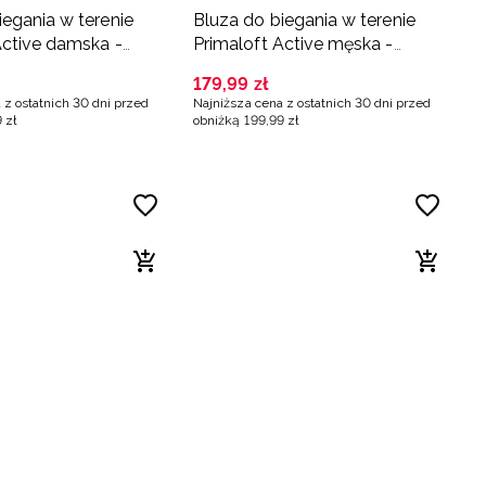
iegania w terenie
Bluza do biegania w terenie
Active damska -
Primaloft Active męska -
czarna
179
,
99
zł
 z ostatnich 30 dni przed
Najniższa cena z ostatnich 30 dni przed
9
zł
obniżką
199
,
99
zł