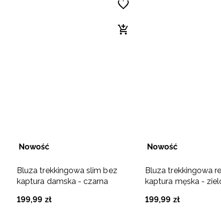
Nowość
Nowość
Bluza trekkingowa slim bez
Bluza trekkingowa r
kaptura damska - czarna
kaptura męska - zie
199
,
99
zł
199
,
99
zł