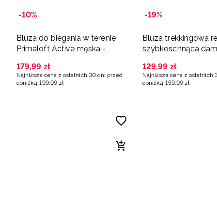
-10%
-19%
Bluza do biegania w terenie
Bluza trekkingowa r
Primaloft Active męska -
szybkoschnąca dam
granatowa
różowa
179
,
99
zł
129
,
99
zł
Najniższa cena z ostatnich 30 dni przed
Najniższa cena z ostatnich 
obniżką
199
,
99
zł
obniżką
159
,
99
zł