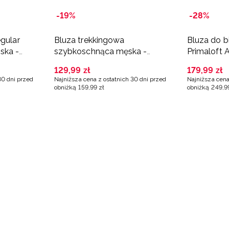
-19%
-28%
egular
Bluza trekkingowa
Bluza do b
ska -
szybkoschnąca męska -
Primaloft 
pomarańczowa
czarna
129
,
99
zł
179
,
99
zł
30 dni przed
Najniższa cena z ostatnich 30 dni przed
Najniższa cena
obniżką
159
,
99
zł
obniżką
249
,
9