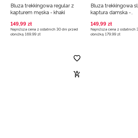
Bluza trekkingowa regular z
Bluza trekkingowa s
kapturem męska - khaki
kaptura damska -
pomarańczowa
149
,
99
zł
149
,
99
zł
Najniższa cena z ostatnich 30 dni przed
Najniższa cena z ostatnich 
obniżką
169
,
99
zł
obniżką
179
,
99
zł