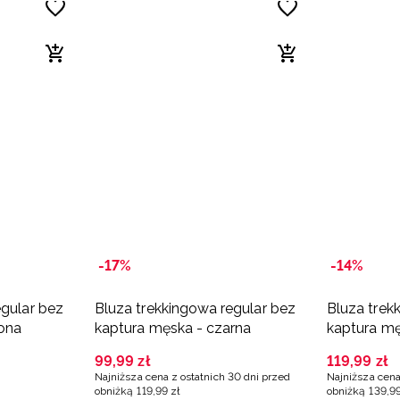
-17%
-14%
egular bez
Bluza trekkingowa regular bez
Bluza trek
lona
kaptura męska - czarna
kaptura mę
pomarańc
99
,
99
zł
119
,
99
zł
Najniższa cena z ostatnich 30 dni przed
Najniższa cena
obniżką
119
,
99
zł
obniżką
139
,
9