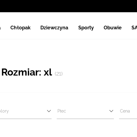
a
Chłopak
Dziewczyna
Sporty
Obuwie
S
 Rozmiar: xl
(21)
lory
Płeć
Cena