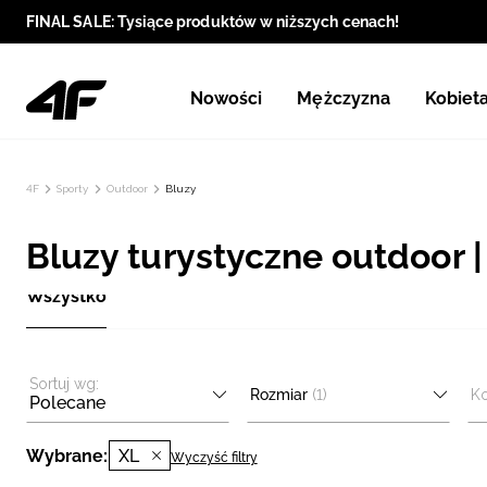
FINAL SALE: Tysiące produktów w niższych cenach!
Nowości
Mężczyzna
Kobiet
4F
Sporty
Outdoor
Bluzy
Bluzy turystyczne outdoor |
Wszystko
Sortuj wg:
Rozmiar
(1)
Ko
Polecane
Wybrane:
XL
Wyczyść filtry