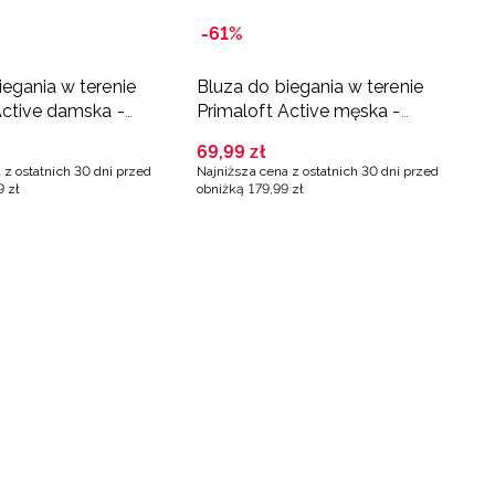
-61%
iegania w terenie
Bluza do biegania w terenie
Active damska -
Primaloft Active męska -
granatowa
69
,
99
zł
 z ostatnich 30 dni przed
Najniższa cena z ostatnich 30 dni przed
9
zł
obniżką
179
,
99
zł