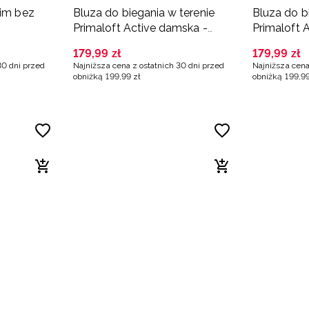
lim bez
Bluza do biegania w terenie
Bluza do b
Primaloft Active damska -
Primaloft 
turkusowa
granatowa
179
,
99
zł
179
,
99
zł
30 dni przed
Najniższa cena z ostatnich 30 dni przed
Najniższa cena
obniżką
199
,
99
zł
obniżką
199
,
9