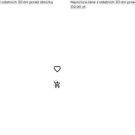
z ostatnich 30 dni przed obniżką
Najniższa cena z ostatnich 30 dni prz
119
,
99
zł