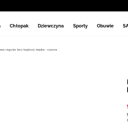
a
Chłopak
Dziewczyna
Sporty
Obuwie
S
owa regular bez kaptura męska - czarna