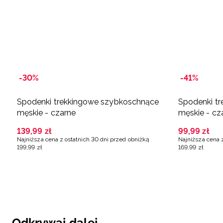
-30%
-41%
Spodenki trekkingowe szybkoschnące
Spodenki t
męskie - czarne
męskie - cz
139
,
99
zł
99
,
99
zł
Najniższa cena z ostatnich 30 dni przed obniżką
Najniższa cena 
199
,
99
zł
169
,
99
zł
Odkrywaj dalej