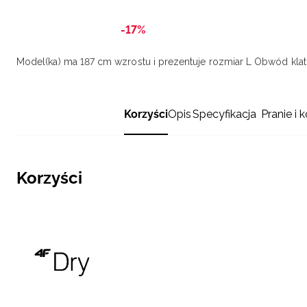
-17%
Model(ka) ma 187 cm wzrostu i prezentuje rozmiar L
Obwód klatk
Korzyści
Opis
Specyfikacja
Pranie i 
Korzyści