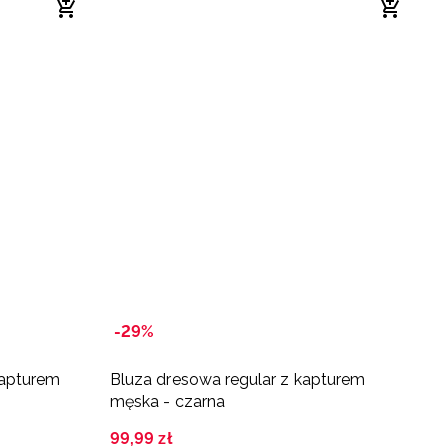
-29%
-
kapturem
Bluza dresowa regular z kapturem
B
męska - czarna
s
99
,
99
zł
1