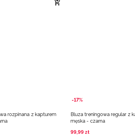
-17%
wa rozpinana z kapturem
Bluza treningowa regular z 
arna
męska - czarna
99
,
99
zł