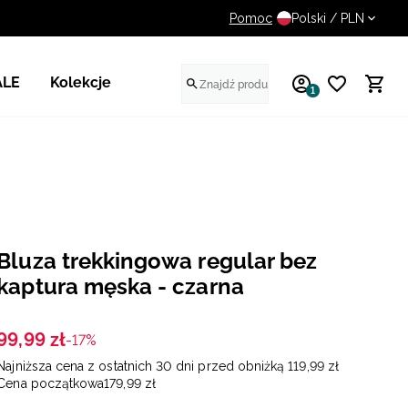
Pomoc
UWAGA NA FAŁSZYWE STR
Polski / PLN
ALE
Kolekcje
1
Bluza trekkingowa regular bez
kaptura męska - czarna
99
,
99
zł
-17%
Najniższa cena z ostatnich 30 dni przed obniżką
119
,
99
zł
Cena początkowa
179
,
99
zł