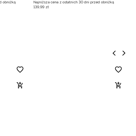
ed obniżką
Najniższa cena z ostatnich 30 dni przed obniżką
Na
139
,
99
zł
16