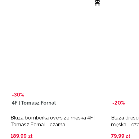
-30%
4F | Tomasz Fornal
-20%
Bluza bomberka oversize męska 4F |
Bluza dreso
Tomasz Fornal - czarna
męska - cz
189
,
99
zł
79
,
99
zł