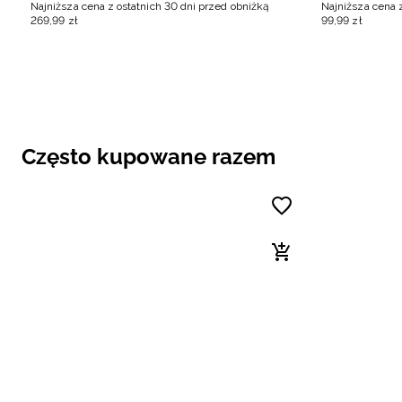
Najniższa cena z ostatnich 30 dni przed obniżką
Najniższa cena 
269
,
99
zł
99
,
99
zł
Często kupowane razem