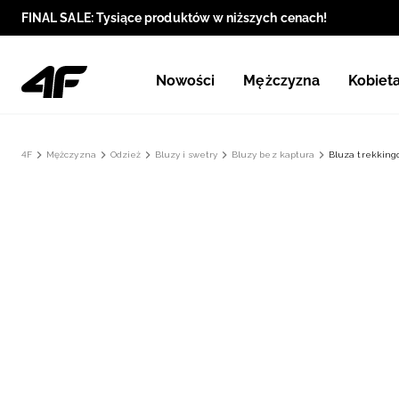
FINAL SALE: Tysiące produktów w niższych cenach!
Nowości
Mężczyzna
Kobiet
4F
Mężczyzna
Odzież
Bluzy i swetry
Bluzy bez kaptura
Bluza trekking