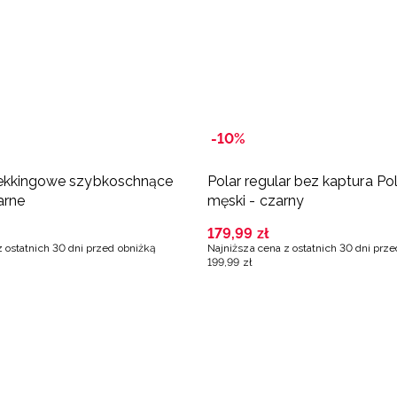
-10%
rekkingowe szybkoschnące
Polar regular bez kaptura Po
arne
męski - czarny
179
,
99
zł
z ostatnich 30 dni przed obniżką
Najniższa cena z ostatnich 30 dni prz
199
,
99
zł