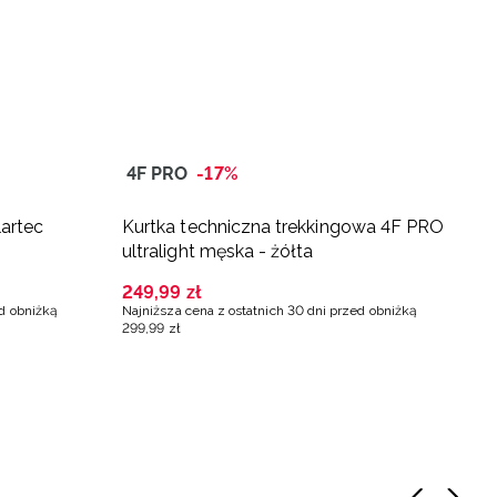
4F PRO
-17%
4
lartec
Kurtka techniczna trekkingowa 4F PRO
B
ultralight męska - żółta
w
k
249
,
99
zł
1
ed obniżką
Najniższa cena z ostatnich 30 dni przed obniżką
Na
299
,
99
zł
2