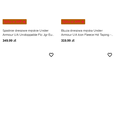
Tylko w APP 🔥
Tylko w APP 🔥
Spodnie dresowe męskie Under
Bluza dresowa męska Under
Armour UA Unstoppable Flc Jgr Eu -
Armour UA Icon Fleece Hd Taping -
szare
czarna
349
,
99
zł
319
,
99
zł