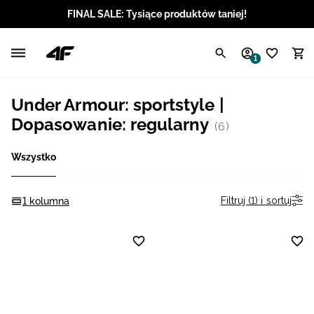
FINAL SALE: Tysiące produktów taniej!
Polski / PLN
1
Angielski / EUR
Under Armour: sportstyle |
Angielski / USD
Dopasowanie: regularny
(6)
Angielski / GBP
Wszystko
Chorwacki / EUR
Filtruj (1) i sortuj
1 kolumna
Czeski / CZK
Litewski / EUR
Łotewski / EUR