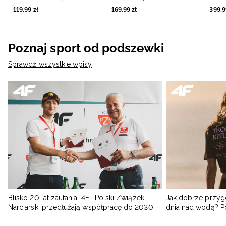
czarne
119
,
99
zł
169
,
99
zł
399
,
9
Poznaj sport od podszewki
Sprawdź wszystkie wpisy
Blisko 20 lat zaufania. 4F i Polski Związek
Jak dobrze przyg
Narciarski przedłużają współpracę do 2030
dnia nad wodą? 
roku