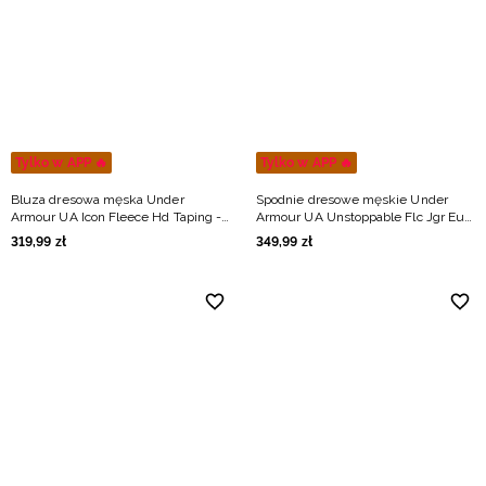
Niemiecki / EUR
Rumuński / RON
Słowacki / EUR
Tylko w APP 🔥
Tylko w APP 🔥
Ukraiński / UAH
Bluza dresowa męska Under
Spodnie dresowe męskie Under
Armour UA Icon Fleece Hd Taping -
Armour UA Unstoppable Flc Jgr Eu -
khaki
zielone
319
,
99
zł
349
,
99
zł