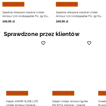
Tylko w APP 🔥
Tylko w APP 🔥
Spodnie dresowe męskie Under
Spodnie dresowe męskie Under
Armour UA Unstoppable Flc Jgr Eu -
Armour UA Unstoppable Flc Jgr Eu -
beżowe
czarne
349
,
99
zł
349
,
99
zł
Sprawdzone przez klientów
Tylko w APP 🔥
Tylko w APP 🔥
Tylk
Klapki ARMR SLIDE LITE
Klapki Under Armour Ignite
Sneak
Under Armour męskie -
Pro 8 Fix męskie - czarne
Runne