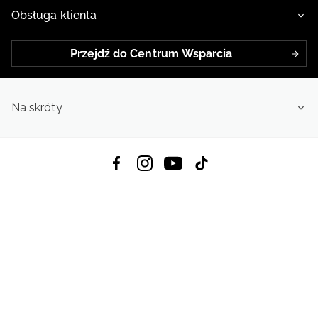
Obsługa klienta
Przejdź do Centrum Wsparcia
Na skróty
Pobierz Aplikację:
App Store
Google Play
App Gallery
Wszystkie prawa zastrzeżone © 2026
4f.com.pl: Odzież, obuwie i akcesoria sportowe | Powered by OTCF