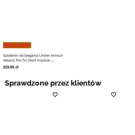
Niemiecki / EUR
Rumuński / RON
Słowacki / EUR
Tylko w APP 🔥
Ukraiński / UAH
Spodenki do biegania Under Armour
Velociti Pro 7in Short męskie -
miętowe
219
,
99
zł
Sprawdzone przez klientów