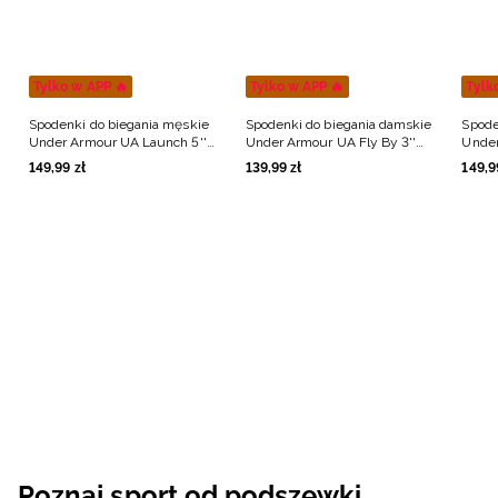
Tylko w APP 🔥
Tylko w APP 🔥
Tylk
Spodenki do biegania męskie
Spodenki do biegania damskie
Spode
Under Armour UA Launch 5''
Under Armour UA Fly By 3''
Under
Shorts - czarne
Shorts - niebieskie
Short
149
,
99
zł
139
,
99
zł
149
,
9
Poznaj sport od podszewki