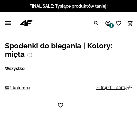
FINAL SALE: Tysiące produktów taniej!
Polski / PLN
1
Angielski / EUR
Spodenki do biegania | Kolory:
Angielski / USD
mięta
(1)
Angielski / GBP
Wszystko
Chorwacki / EUR
Filtruj (1) i sortuj
1 kolumna
Czeski / CZK
Litewski / EUR
Łotewski / EUR