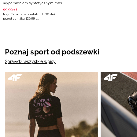
wypełnieniem syntetycznym męski
- pomarańczowy
99
,
99
zł
Najniższa cena z ostatnich 30 dni
przed obniżką
129
,
99
zł
Poznaj sport od podszewki
Sprawdź wszystkie wpisy