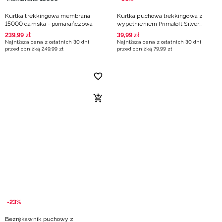
Kurtka trekkingowa membrana
Kurtka puchowa trekkingowa z
15000 damska - pomarańczowa
wypełnieniem Primaloft Silver
damska - pomarańczowa
239
,
99
zł
39
,
99
zł
Najniższa cena z ostatnich 30 dni
Najniższa cena z ostatnich 30 dni
przed obniżką
249
,
99
zł
przed obniżką
79
,
99
zł
-23%
Bezrękawnik puchowy z