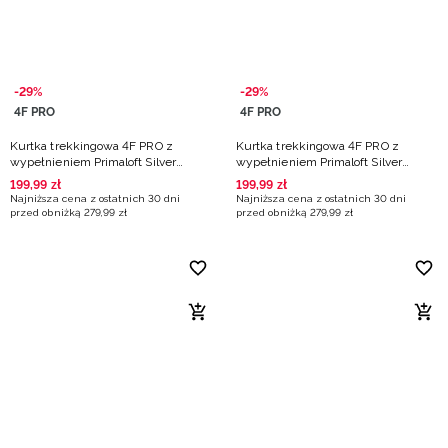
-29%
-29%
4F PRO
4F PRO
Kurtka trekkingowa 4F PRO z
Kurtka trekkingowa 4F PRO z
wypełnieniem Primaloft Silver
wypełnieniem Primaloft Silver
męska - pomarańczowa
męska - pomarańczowa
199
,
99
zł
199
,
99
zł
Najniższa cena z ostatnich 30 dni
Najniższa cena z ostatnich 30 dni
przed obniżką
279
,
99
zł
przed obniżką
279
,
99
zł