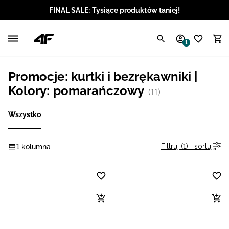
FINAL SALE: Tysiące produktów taniej!
Polski / PLN
1
Angielski / EUR
Promocje: kurtki i bezrękawniki |
Angielski / USD
Kolory: pomarańczowy
(11)
Angielski / GBP
Wszystko
Chorwacki / EUR
Filtruj (1) i sortuj
1 kolumna
Czeski / CZK
Litewski / EUR
Łotewski / EUR