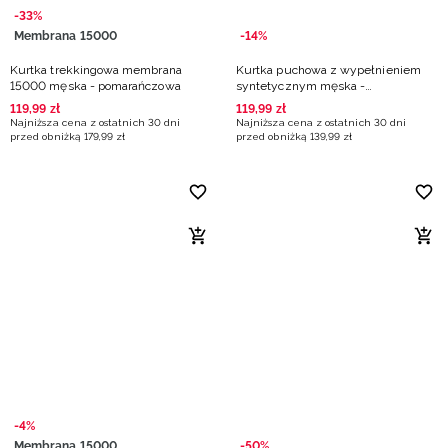
-33%
Membrana 15000
-14%
Kurtka trekkingowa membrana
Kurtka puchowa z wypełnieniem
15000 męska - pomarańczowa
syntetycznym męska -
pomarańczowa
119
,
99
zł
119
,
99
zł
Najniższa cena z ostatnich 30 dni
Najniższa cena z ostatnich 30 dni
przed obniżką
179
,
99
zł
przed obniżką
139
,
99
zł
-4%
Membrana 15000
-50%