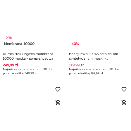
Niemiecki / EUR
Rumuński / RON
Słowacki / EUR
-29%
Membrana 10000
-40%
Ukraiński / UAH
Kurtka trekkingowa membrana
Bezrękawnik z wypełnieniem
10000 męska - pomarańczowa
syntetycznym męski -
pomarańczowy
249
,
99
zł
119
,
99
zł
Najniższa cena z ostatnich 30 dni
Najniższa cena z ostatnich 30 dni
przed obniżką
349
,
99
zł
przed obniżką
199
,
99
zł