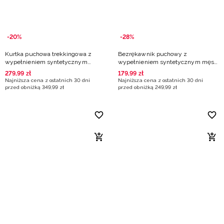
-20%
-28%
Kurtka puchowa trekkingowa z
Bezrękawnik puchowy z
wypełnieniem syntetycznym
wypełnieniem syntetycznym męski
męska - pomarańczowa
- pomarańczowy
279
,
99
zł
179
,
99
zł
Najniższa cena z ostatnich 30 dni
Najniższa cena z ostatnich 30 dni
przed obniżką
349
,
99
zł
przed obniżką
249
,
99
zł