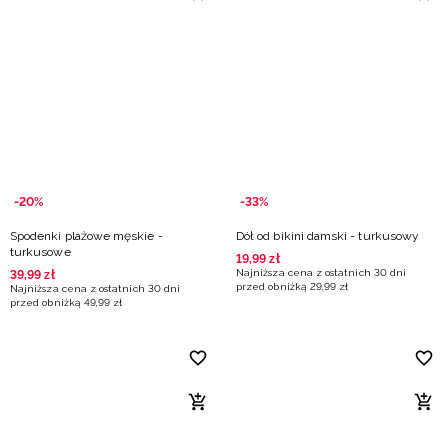
-20%
-33%
Spodenki plażowe męskie -
Dół od bikini damski - turkusowy
turkusowe
19
,
99
zł
Najniższa cena z ostatnich 30 dni
39
,
99
zł
przed obniżką
29
,
99
zł
Najniższa cena z ostatnich 30 dni
przed obniżką
49
,
99
zł