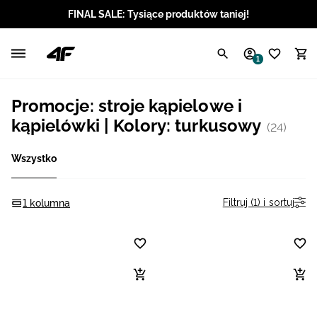
FINAL SALE: Tysiące produktów taniej!
Polski / PLN
1
Angielski / EUR
Promocje: stroje kąpielowe i
Angielski / USD
kąpielówki | Kolory: turkusowy
(24)
Angielski / GBP
Wszystko
Chorwacki / EUR
Filtruj (1) i sortuj
1 kolumna
Czeski / CZK
Litewski / EUR
Łotewski / EUR