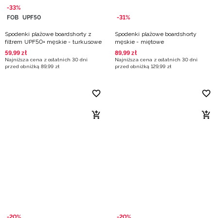
-33%
FOB
UPF50
-31%
Spodenki plażowe boardshorty z
Spodenki plażowe boardshorty
filtrem UPF50+ męskie - turkusowe
męskie - miętowe
59
,
99
zł
89
,
99
zł
Najniższa cena z ostatnich 30 dni
Najniższa cena z ostatnich 30 dni
przed obniżką
89
,
99
zł
przed obniżką
129
,
99
zł
-20%
-20%