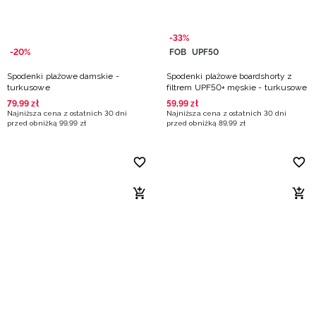
-33%
-20%
FOB
UPF50
Spodenki plażowe damskie -
Spodenki plażowe boardshorty z
turkusowe
filtrem UPF50+ męskie - turkusowe
79
,
99
zł
59
,
99
zł
Najniższa cena z ostatnich 30 dni
Najniższa cena z ostatnich 30 dni
przed obniżką
99
,
99
zł
przed obniżką
89
,
99
zł