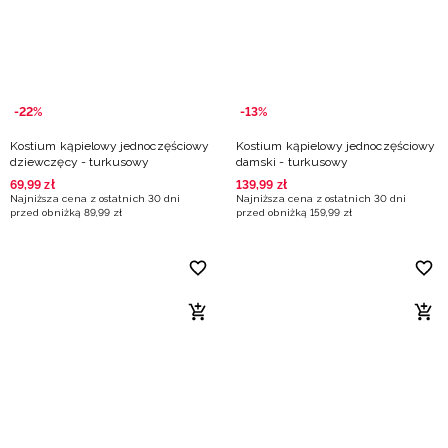
-22%
-13%
Kostium kąpielowy jednoczęściowy
Kostium kąpielowy jednoczęściowy
dziewczęcy - turkusowy
damski - turkusowy
69
,
99
zł
139
,
99
zł
Najniższa cena z ostatnich 30 dni
Najniższa cena z ostatnich 30 dni
przed obniżką
89
,
99
zł
przed obniżką
159
,
99
zł