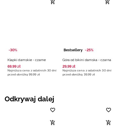
-30%
Bestsellery
-25%
Klapki damskie - czarne
Góra od bikini damska - czarna
69
,
99
zł
29
,
99
zł
Najniższa cena z ostatnich 30 dni
Najniższa cena z ostatnich 30 dni
przed obniżką
99
,
99
zł
przed obniżką
39
,
99
zł
Odkrywaj dalej