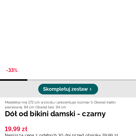
Niemiecki / EUR
Rumuński / RON
Słowacki / EUR
Ukraiński / UAH
-33%
Skompletuj zestaw
Model(ka) ma 172 cm wzrostu i prezentuje rozmiar S
Obwód klatki
piersiowej: 84 cm
Obwód talii: 64 cm
Dół od bikini damski - czarny
19
,
99
zł
Najniższa cena z ostatnich 30 dni przed obniżką
29
,
99
zł