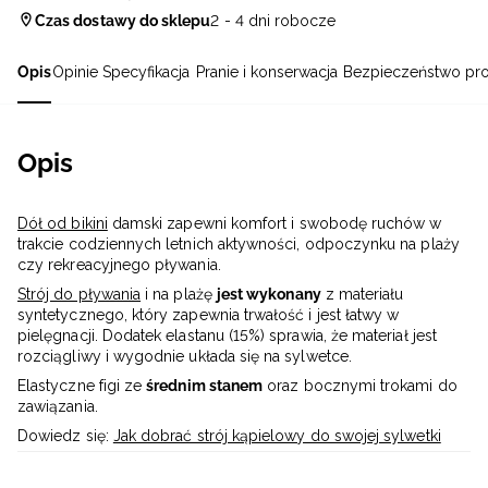
Czas dostawy do sklepu
2 - 4 dni robocze
Opis
Opinie
Specyfikacja
Pranie i konserwacja
Bezpieczeństwo pr
Opis
Dół od bikini
damski zapewni komfort i swobodę ruchów w
trakcie codziennych letnich aktywności, odpoczynku na plaży
czy rekreacyjnego pływania.
Strój do pływania
i na plażę
jest wykonany
z materiału
syntetycznego, który zapewnia trwałość i jest łatwy w
pielęgnacji. Dodatek elastanu (15%) sprawia, że materiał jest
rozciągliwy i wygodnie układa się na sylwetce.
Elastyczne figi ze
średnim stanem
oraz bocznymi trokami do
zawiązania.
Dowiedz się:
Jak dobrać strój kąpielowy do swojej sylwetki