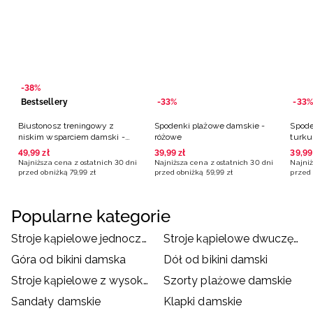
-38%
Bestsellery
-33%
-33%
Biustonosz treningowy z
Spodenki plażowe damskie -
Spode
niskim wsparciem damski -
różowe
turk
czarny
49
,
99
zł
39
,
99
zł
39
,
99
Najniższa cena z ostatnich 30 dni
Najniższa cena z ostatnich 30 dni
Najniż
przed obniżką
79
,
99
zł
przed obniżką
59
,
99
zł
przed 
Popularne kategorie
Stroje kąpielowe jednoczęściowe damskie
Stroje kąpielowe dwuczęściowe damskie
Góra od bikini damska
Dół od bikini damski
Stroje kąpielowe z wysokim stanem
Szorty plażowe damskie
Sandały damskie
Klapki damskie