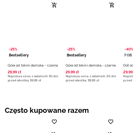
-25%
-25%
-40
Bestsellery
Bestsellery
FOB
Góra od bikini damska - czarna
Góra od bikini damska - czarna
Dół o
29
,
99
zł
29
,
99
zł
29
,
99
Najniższa cena z ostatnich 30 dni
Najniższa cena z ostatnich 30 dni
Najniż
przed obniżką
39
,
99
zł
przed obniżką
39
,
99
zł
przed 
Często kupowane razem