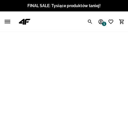
FINAL SALE: Tysiące produktów taniej!
Polski / PLN
1
Angielski / EUR
Angielski / USD
Angielski / GBP
Chorwacki / EUR
Czeski / CZK
Litewski / EUR
Łotewski / EUR