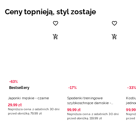
Niemiecki / EUR
Ceny topnieją, styl zostaje
Rumuński / RON
Słowacki / EUR
Ukraiński / UAH
-63%
Bestsellery
-17%
-33%
Japonki męskie - czarne
Spodenki treningowe
Kosti
szybkoschnące damskie -
jedno
29
,
99
zł
czarne
multi
Najniższa cena z ostatnich 30 dni
99
,
99
zł
99
,
99
przed obniżką
79
,
99
zł
Najniższa cena z ostatnich 30 dni
Najniż
przed obniżką
119
,
99
zł
przed 