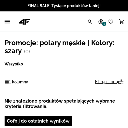
FINAL SALE: Tysiące produktów taniej!
Polski / PLN
1
Angielski / EUR
Promocje: polary męskie | Kolory:
Angielski / USD
szary
(0)
Angielski / GBP
Wszystko
Chorwacki / EUR
Filtruj i sortuj
1 kolumna
Czeski / CZK
Nie znaleziono produktów spełniających wybrane
Litewski / EUR
kryteria filtrowania.
Łotewski / EUR
Cofnij do ostatnich wyników