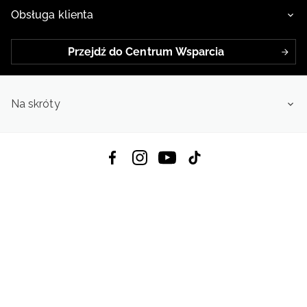
Obsługa klienta
Przejdź do Centrum Wsparcia
Na skróty
Pobierz Aplikację:
App Store
Google Play
App Gallery
Wszystkie prawa zastrzeżone © 2026
4f.com.pl: Odzież, obuwie i akcesoria sportowe | Powered by OTCF