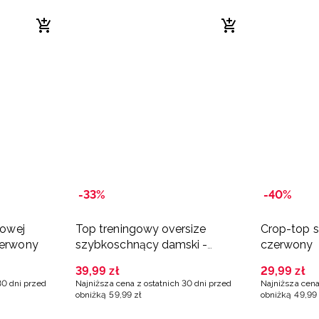
-33%
-40%
lowej
Top treningowy oversize
Crop-top s
zerwony
szybkoschnący damski -
czerwony
czerwony
39
,
99
zł
29
,
99
zł
30 dni przed
Najniższa cena z ostatnich 30 dni przed
Najniższa cena
obniżką
59
,
99
zł
obniżką
49
,
99