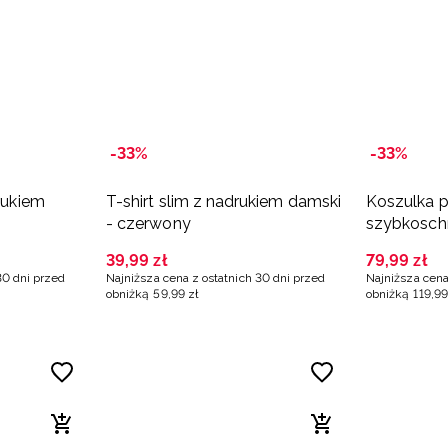
-33%
-33%
drukiem
T-shirt slim z nadrukiem damski
Koszulka pi
- czerwony
szybkosch
czerwona
39
,
99
zł
79
,
99
zł
30 dni przed
Najniższa cena z ostatnich 30 dni przed
Najniższa cena
obniżką
59
,
99
zł
obniżką
119
,
99