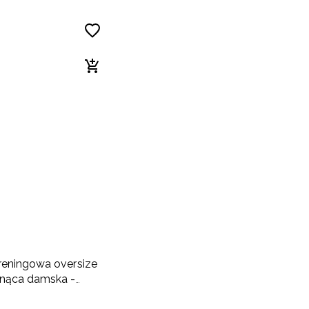
reningowa oversize
nąca damska -