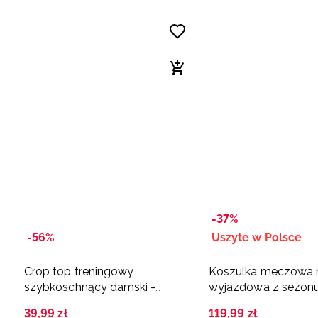
-37%
-56%
Uszyte w Polsce
Crop top treningowy
Koszulka meczowa r
szybkoschnący damski -
wyjazdowa z sezon
czerwony
damska 4F x Wisła 
39
,
99
zł
119
,
99
zł