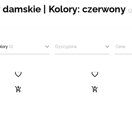
ty damskie | Kolory: czerwony
(
lory
(1)
Dyscyplina
Cena