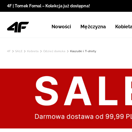
4F | Tomek Fornal – Kolekcja już dostępna!
Nowości
Mężczyzna
Kobiet
4F
SALE
Kobieta
Odzież damska
Koszulki i T-shirty