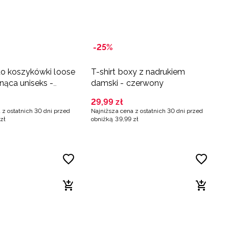
-25%
o koszykówki loose
T-shirt boxy z nadrukiem
ąca uniseks -
damski - czerwony
wa
29
,
99
zł
 z ostatnich 30 dni przed
Najniższa cena z ostatnich 30 dni przed
zł
obniżką
39
,
99
zł