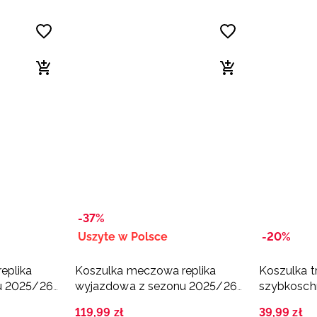
-37%
Uszyte w Polsce
-20%
eplika
Koszulka meczowa replika
Koszulka t
u 2025/26
wyjazdowa z sezonu 2025/26
szybkosch
Kraków -
damska 4F x Ślęza Wrocław -
czerwona
119
,
99
zł
39
,
99
zł