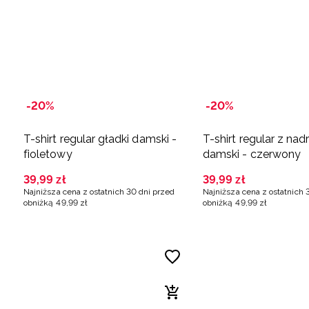
-20%
-20%
T-shirt regular gładki damski -
T-shirt regular z na
fioletowy
damski - czerwony
39
,
99
zł
39
,
99
zł
Najniższa cena z ostatnich 30 dni przed
Najniższa cena z ostatnich 
obniżką
49
,
99
zł
obniżką
49
,
99
zł