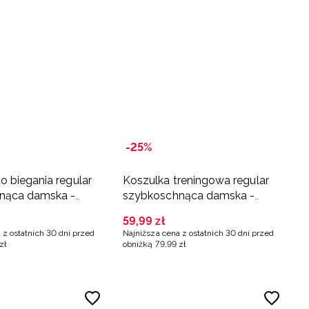
-25%
o biegania regular
Koszulka treningowa regular
nąca damska -
szybkoschnąca damska -
czerwona
59
,
99
zł
 z ostatnich 30 dni przed
Najniższa cena z ostatnich 30 dni przed
zł
obniżką
79
,
99
zł