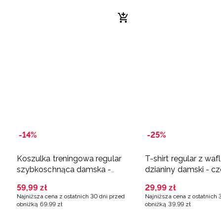
-14%
-25%
Koszulka treningowa regular
T-shirt regular z waf
szybkoschnąca damska -
dzianiny damski - c
czerwona
59
,
99
zł
29
,
99
zł
Najniższa cena z ostatnich 30 dni przed
Najniższa cena z ostatnich 
obniżką
69
,
99
zł
obniżką
39
,
99
zł