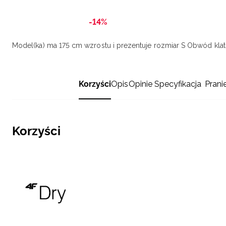
-14%
Model(ka) ma 175 cm wzrostu i prezentuje rozmiar S
Obwód klatk
Korzyści
Opis
Opinie
Specyfikacja
Prani
Korzyści