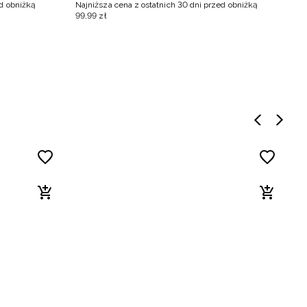
ed obniżką
Najniższa cena z ostatnich 30 dni przed obniżką
Na
99
,
99
zł
6