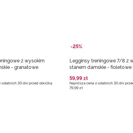
-25%
reningowe z wysokim
Legginsy treningowe 7/8 z 
skie - granatowe
stanem damskie - fioletowe
59
,
99
zł
z ostatnich 30 dni przed obniżką
Najniższa cena z ostatnich 30 dni prz
79
,
99
zł