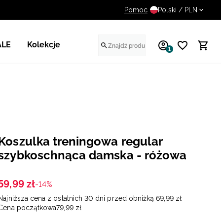
Pomoc
UWAGA NA FAŁSZYWE STR
Polski / PLN
ALE
Kolekcje
1
Koszulka treningowa regular
szybkoschnąca damska - różowa
59
,
99
zł
-14%
Najniższa cena z ostatnich 30 dni przed obniżką
69
,
99
zł
Cena początkowa
79
,
99
zł