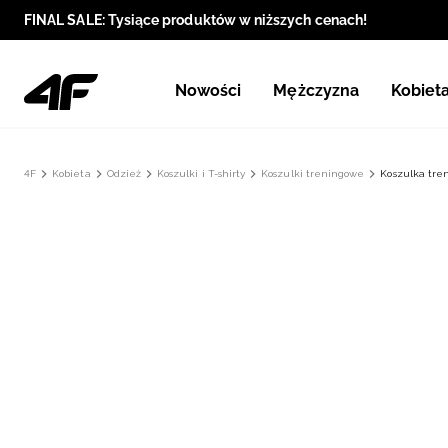
FINAL SALE: Tysiące produktów w niższych cenach!
Nowości
Mężczyzna
Kobiet
4F
Kobieta
Odzież
Koszulki i T-shirty
Koszulki treningowe
Koszulka tre