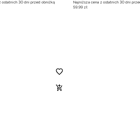
z ostatnich 30 dni przed obniżką
Najniższa cena z ostatnich 30 dni prz
59
,
99
zł