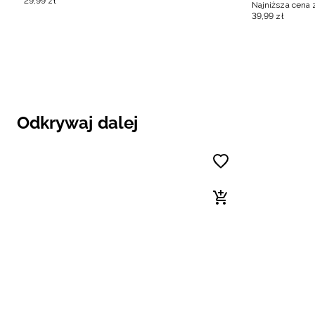
29
,
99
zł
Najniższa cena 
39
,
99
zł
Odkrywaj dalej