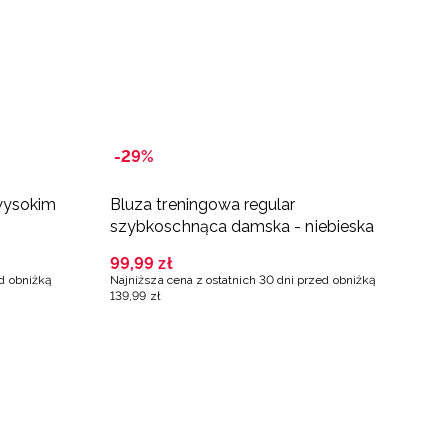
-29%
-
wysokim
Bluza treningowa regular
L
szybkoschnąca damska - niebieska
d
99
,
99
zł
6
ed obniżką
Najniższa cena z ostatnich 30 dni przed obniżką
Na
139
,
99
zł
79