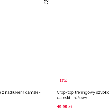
-17%
se z nadrukiem damski -
Crop-top treningowy szybk
damski - różowy
49
,
99
zł