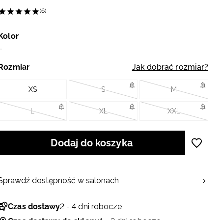
(6)
Kolor
Rozmiar
Jak dobrać rozmiar?
XS
S
M
L
XL
XXL
Dodaj do koszyka
Sprawdź dostępność w salonach
Czas dostawy
2 - 4 dni robocze