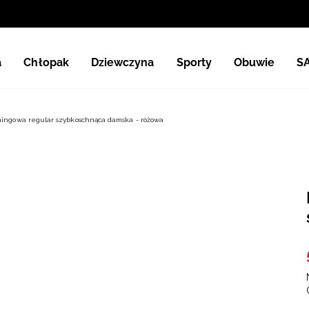
a
Chłopak
Dziewczyna
Sporty
Obuwie
S
ningowa regular szybkoschnąca damska - różowa