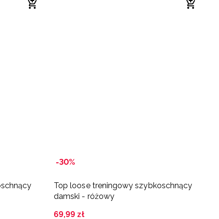
-30%
-
oschnący
Top loose treningowy szybkoschnący
C
damski - różowy
d
69
,
99
zł
5