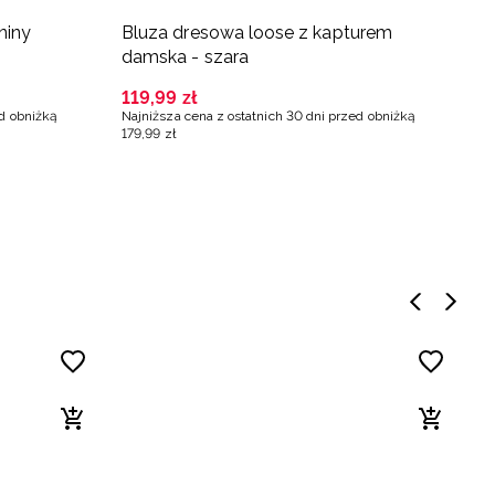
niny
Bluza dresowa loose z kapturem
T
damska - szara
c
119
,
99
zł
2
ed obniżką
Najniższa cena z ostatnich 30 dni przed obniżką
Na
179
,
99
zł
3