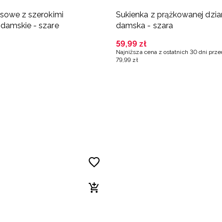
sowe z szerokimi
Sukienka z prążkowanej dzia
damskie - szare
damska - szara
59
,
99
zł
Najniższa cena z ostatnich 30 dni prz
79
,
99
zł