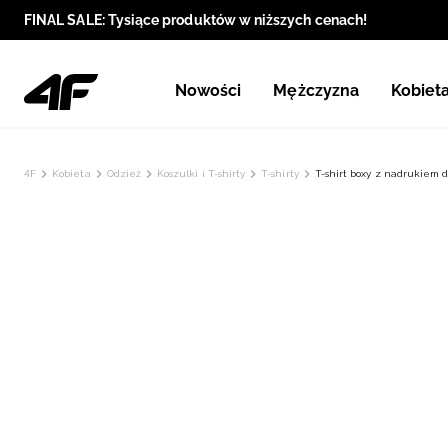
FINAL SALE: Tysiące produktów w niższych cenach!
Nowości
Mężczyzna
Kobiet
4F
Kobieta
Odzież
Koszulki i T-shirty
T-shirty
T-shirt boxy z nadrukiem d