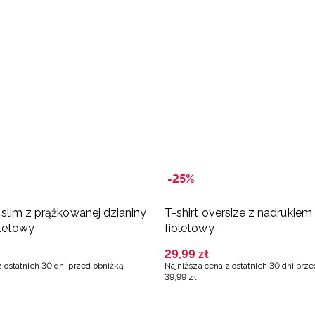
-25%
slim z prążkowanej dzianiny
T-shirt oversize z nadrukiem
oletowy
fioletowy
29
,
99
zł
z ostatnich 30 dni przed obniżką
Najniższa cena z ostatnich 30 dni prz
39
,
99
zł