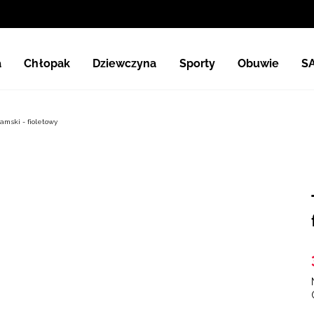
a
Chłopak
Dziewczyna
Sporty
Obuwie
S
amski - fioletowy