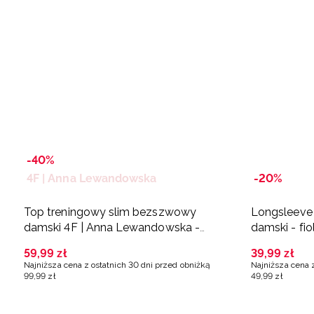
-40%
4F | Anna Lewandowska
-20%
Top treningowy slim bezszwowy
Longsleeve 
damski 4F | Anna Lewandowska -
damski - fi
fioletowy
59
,
99
zł
39
,
99
zł
Najniższa cena z ostatnich 30 dni przed obniżką
Najniższa cena 
99
,
99
zł
49
,
99
zł