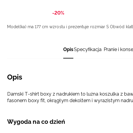
-20%
Model(ka) ma 177 cm wzrostu i prezentuje rozmiar S
Obwód klatk
Opis
Specyfikacja
Pranie i kons
Opis
Damski T-shirt boxy z nadrukiem to luźna koszulka z bawe
fasonem boxy fit, okrągłym dekoltem i wyrazistym nadr
Wygoda na co dzień