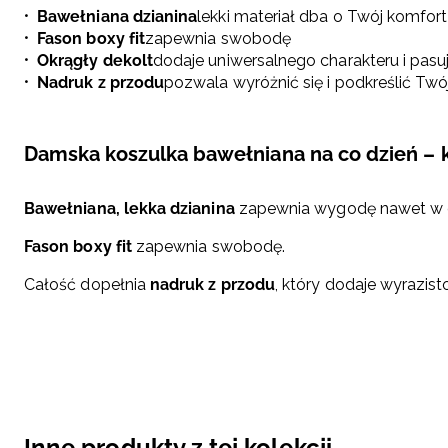
Bawełniana dzianina
lekki materiał dba o Twój komfort
Fason boxy fit
zapewnia swobodę
Okrągły dekolt
dodaje uniwersalnego charakteru i pasuje
Nadruk z przodu
pozwala wyróżnić się i podkreślić Twój
Damska koszulka bawełniana na co dzień – 
Bawełniana, lekka dzianina
zapewnia wygodę nawet w cie
Fason boxy fit
zapewnia swobodę.
Całość dopełnia
nadruk z przodu
, który dodaje wyrazist
Inne produkty z tej kolekcji