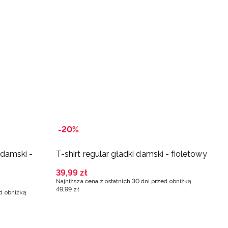
-20%
-
 damski -
T-shirt regular gładki damski - fioletowy
K
s
39
,
99
zł
Najniższa cena z ostatnich 30 dni przed obniżką
6
49
,
99
zł
ed obniżką
Na
79