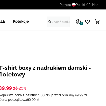
Pomoc
UWAGA NA FAŁSZYWE STR
Polski / PLN
ALE
Kolekcje
1
T-shirt boxy z nadrukiem damski -
fioletowy
39
,
99
zł
-20%
Najniższa cena z ostatnich 30 dni przed obniżką
49
,
99
zł
Cena początkowa
69
,
99
zł