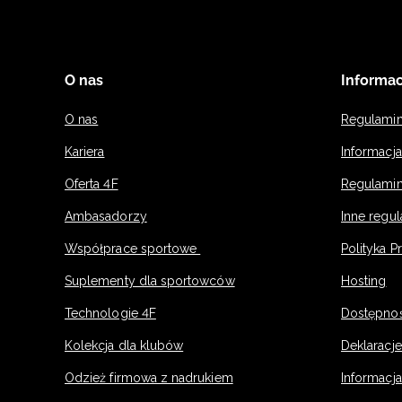
O nas
Informac
O nas
Regulami
Kariera
Informacj
Oferta 4F
Regulamin
Ambasadorzy
Inne regu
Współprace sportowe
Polityka P
Suplementy dla sportowców
Hosting
Technologie 4F
Dostępno
Kolekcja dla klubów
Deklaracj
Odzież firmowa z nadrukiem
Informacja