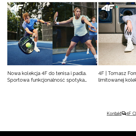
Nowa kolekcja 4F do tenisa i padla.
4F | Tomasz For
Sportowa funkcjonalność spotyka
limitowanej kole
nowoczesny styl
naszym ambas
Kontakt
4F C