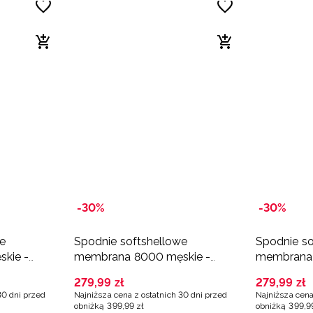
-30%
-30%
we
Spodnie softshellowe
Spodnie so
kie -
membrana 8000 męskie -
membrana 
czarne
czarne
279
,
99
zł
279
,
99
zł
30 dni przed
Najniższa cena z ostatnich 30 dni przed
Najniższa cena
obniżką
399
,
99
zł
obniżką
399
,
9