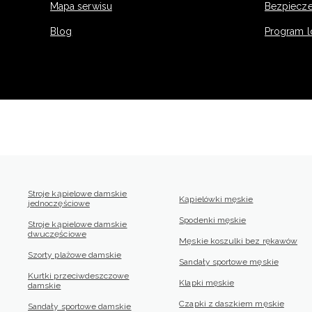
Mapa serwisu
Bezpiecz
Blog
Program l
Stroje kąpielowe damskie
Kąpielówki męskie
jednoczęściowe
Spodenki męskie
Stroje kąpielowe damskie
dwuczęściowe
Męskie koszulki bez rękawów
Szorty plażowe damskie
Sandały sportowe męskie
Kurtki przeciwdeszczowe
Klapki męskie
damskie
Czapki z daszkiem męskie
Sandały sportowe damskie