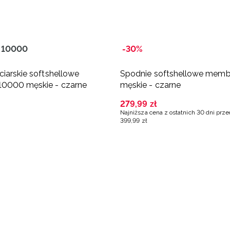
 10000
-30%
ciarskie softshellowe
Spodnie softshellowe mem
0000 męskie - czarne
męskie - czarne
279
,
99
zł
Najniższa cena z ostatnich 30 dni prz
399
,
99
zł