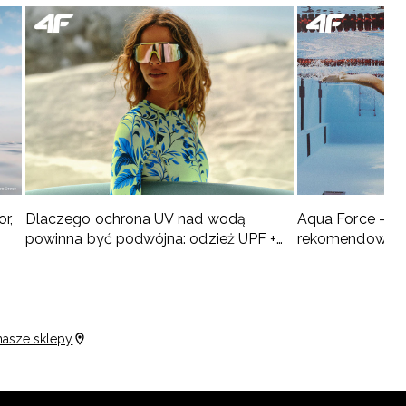
r,
Dlaczego ochrona UV nad wodą
Aqua Force – n
powinna być podwójna: odzież UPF +
rekomendowana 
SPF
Pływacki
nasze sklepy