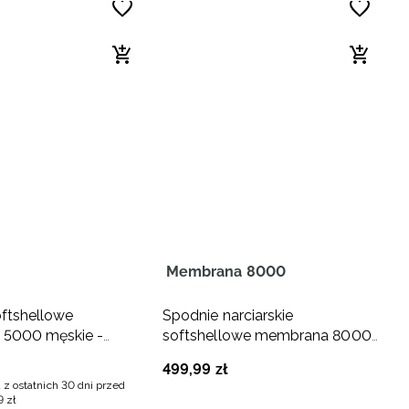
Membrana 8000
ftshellowe
Spodnie narciarskie
5000 męskie -
softshellowe membrana 8000
męskie - czarne
499
,
99
zł
 z ostatnich 30 dni przed
9
zł