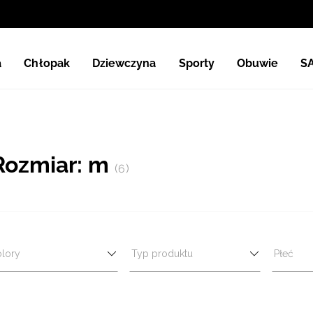
a
Chłopak
Dziewczyna
Sporty
Obuwie
S
Rozmiar: m
(6)
lory
Typ produktu
Płeć