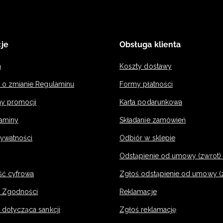
je
Obsługa klienta
n
Koszty dostawy
a o zmianie Regulaminu
Formy płatności
y promocji
Karta podarunkowa
laminy
Składanie zamówień
rywatności
Odbiór w sklepie
Odstąpienie od umowy (zwrot) -
ść cyfrowa
Zgłoś odstąpienie od umowy (
e Zgodności
Reklamacje
 dotycząca sankcji
Zgłoś reklamację