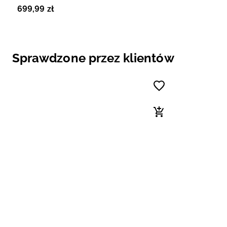
10000 męskie - czarne
699
,
99
zł
Sprawdzone przez klientów