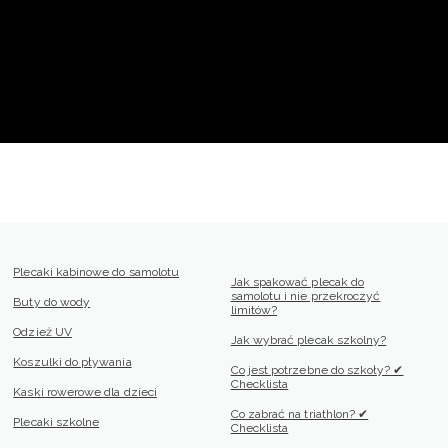
Plecaki kabinowe do samolotu
Jak spakować plecak do
samolotu i nie przekroczyć
Buty do wody
limitów?
Odzież UV
Jak wybrać plecak szkolny?
Koszulki do pływania
Co jest potrzebne do szkoły? ✔
Checklista
Kaski rowerowe dla dzieci
Co zabrać na triathlon? ✔
Plecaki szkolne
Checklista