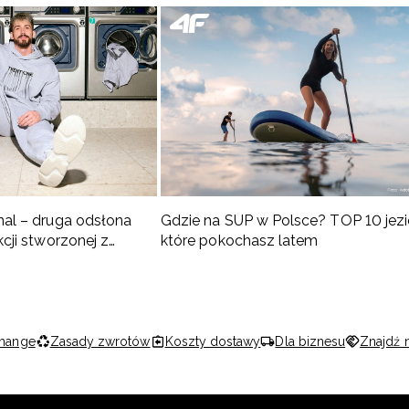
nal – druga odsłona
Gdzie na SUP w Polsce? TOP 10 jezio
kcji stworzonej z
które pokochasz latem
adorem
hange
Zasady zwrotów
Koszty dostawy
Dla biznesu
Znajdź 