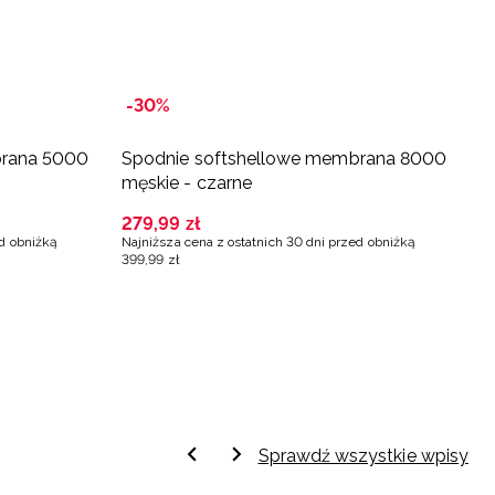
-30%
-
brana 5000
Spodnie softshellowe membrana 8000
S
męskie - czarne
m
279
,
99
zł
1
ed obniżką
Najniższa cena z ostatnich 30 dni przed obniżką
Na
399
,
99
zł
2
Sprawdź wszystkie wpisy