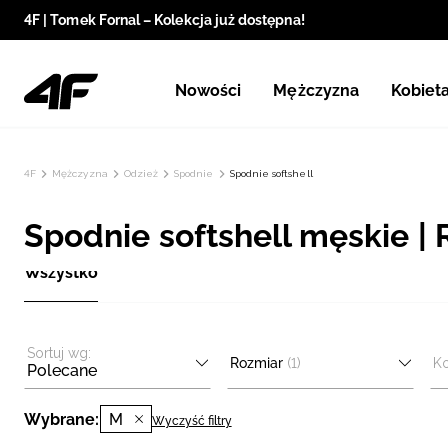
4F | Tomek Fornal – Kolekcja już dostępna!
Nowości
Mężczyzna
Kobiet
4F
Mężczyzna
Odzież
Spodnie
Spodnie softshell
Spodnie softshell męskie | 
Wszystko
Sortuj wg:
Rozmiar
(1)
Ko
Polecane
Wybrane:
M
Wyczyść filtry