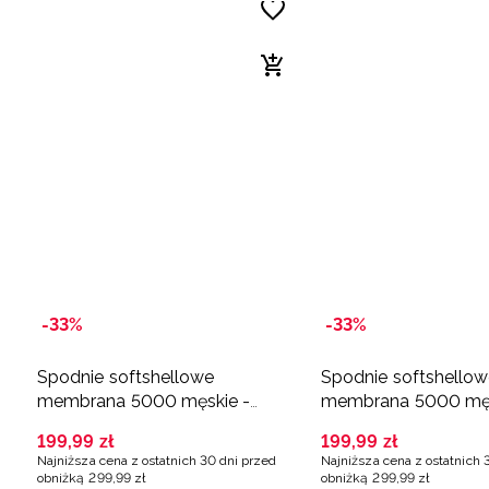
-33%
-33%
Spodnie softshellowe
Spodnie softshello
membrana 5000 męskie -
membrana 5000 męs
granatowe
czarne
199
,
99
zł
199
,
99
zł
Najniższa cena z ostatnich 30 dni przed
Najniższa cena z ostatnich 
obniżką
299
,
99
zł
obniżką
299
,
99
zł