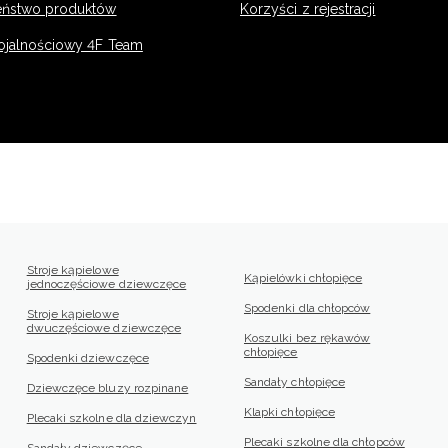
eństwo produktów
Korzyści z rejestracji
ojalnościowy 4F Team
Stroje kąpielowe
Kąpielówki chłopięce
jednoczęściowe dziewczęce
Spodenki dla chłopców
Stroje kąpielowe
dwuczęściowe dziewczęce
Koszulki bez rękawów
chłopięce
Spodenki dziewczęce
Sandały chłopięce
Dziewczęce bluzy rozpinane
Klapki chłopięce
Plecaki szkolne dla dziewczyn
Plecaki szkolne dla chłopców