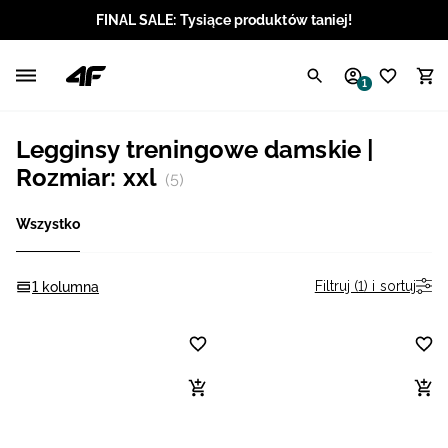
FINAL SALE: Tysiące produktów taniej!
Polski / PLN
1
Angielski / EUR
Legginsy treningowe damskie |
Angielski / USD
Rozmiar: xxl
(5)
Angielski / GBP
Wszystko
Chorwacki / EUR
Filtruj (1) i sortuj
1 kolumna
Czeski / CZK
Litewski / EUR
Łotewski / EUR