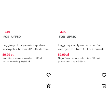
Niemiecki / EUR
Rumuński / RON
Słowacki / EUR
-33%
-33%
FOB
UPF50
FOB
UPF50
Ukraiński / UAH
Legginsy do pływania i sportów
Legginsy do pływania i sportów
wodnych z filtrem UPF50+ damskie
wodnych z filtrem UPF50+ damskie
- multikolor
- czarne
59
,
99
zł
59
,
99
zł
Najniższa cena z ostatnich 30 dni
Najniższa cena z ostatnich 30 dni
przed obniżką
89
,
99
zł
przed obniżką
89
,
99
zł