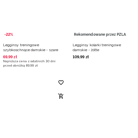
-22%
Rekomendowane przez PZLA
Legginsy treningowe
Legginsy kolarki treningowe
szybkoschnące damskie - szare
damskie - żółte
69
,
99
zł
109
,
99
zł
Najniższa cena z ostatnich 30 dni
przed obniżką
89
,
99
zł