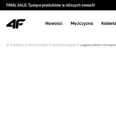
FINAL SALE: Tysiące produktów w niższych cenach!
Nowości
Mężczyzna
Kobiet
4F
Kobieta
Odzież
Szorty
Szorty treningowe
Legginsy kolarki treningow