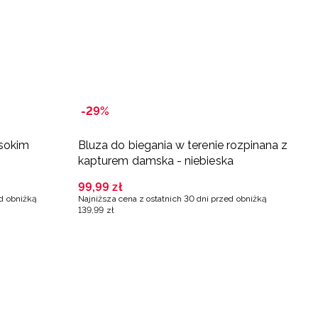
-29%
sokim
Bluza do biegania w terenie rozpinana z
B
kapturem damska - niebieska
w
99
,
99
zł
7
ed obniżką
Najniższa cena z ostatnich 30 dni przed obniżką
Na
139
,
99
zł
9