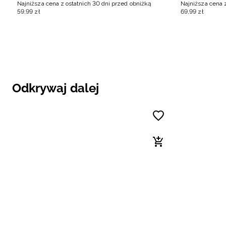
Najniższa cena z ostatnich 30 dni przed obniżką
Najniższa cena 
59
,
99
zł
69
,
99
zł
Odkrywaj dalej