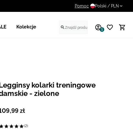
Pomoc
14 dni na darmowy zwrot
Polski / PLN
ALE
Kolekcje
1
Legginsy kolarki treningowe
damskie - zielone
109
,
99
zł
(2)