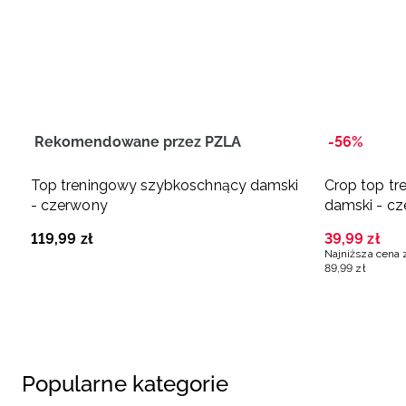
Rekomendowane przez PZLA
-56%
Top treningowy szybkoschnący damski
Crop top t
- czerwony
damski - c
119
,
99
zł
39
,
99
zł
Najniższa cena 
89
,
99
zł
Popularne kategorie