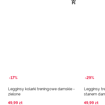
-17%
-29%
Legginsy kolarki treningowe damskie -
Legginsy t
zielone
stanem dams
49
,
99
zł
49
,
99
zł