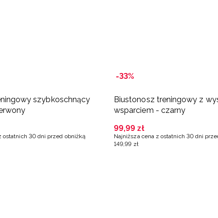
-33%
reningowy szybkoschnący
Biustonosz treningowy z wy
zerwony
wsparciem - czarny
99
,
99
zł
z ostatnich 30 dni przed obniżką
Najniższa cena z ostatnich 30 dni prz
149
,
99
zł