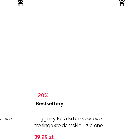
-20%
Bestsellery
-
zwowe
Legginsy kolarki bezszwowe
L
treningowe damskie - zielone
s
39
,
99
zł
5