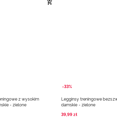
-33%
reningowe z wysokim
Legginsy treningowe bezs
kie - zielone
damskie - zielone
39
,
99
zł