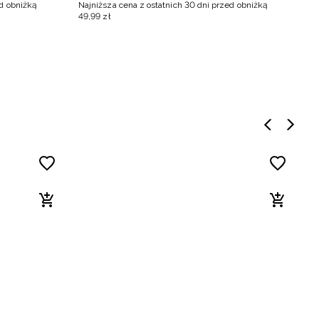
ed obniżką
Najniższa cena z ostatnich 30 dni przed obniżką
Na
49
,
99
zł
79