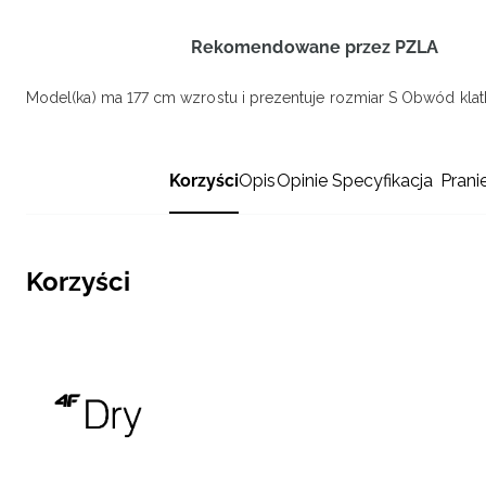
Rekomendowane przez PZLA
Model(ka) ma 177 cm wzrostu i prezentuje rozmiar S
Obwód klatk
Korzyści
Opis
Opinie
Specyfikacja
Prani
Korzyści