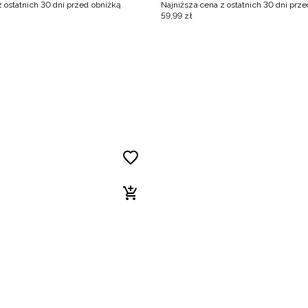
z ostatnich 30 dni przed obniżką
Najniższa cena z ostatnich 30 dni prz
59
,
99
zł