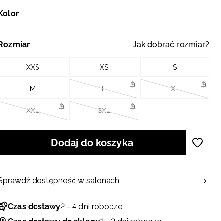
Kolor
Rozmiar
Jak dobrać rozmiar?
XXS
XS
S
M
L
XL
XXL
3XL
Dodaj do koszyka
Sprawdź dostępność w salonach
Czas dostawy
2 - 4 dni robocze