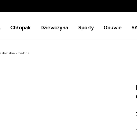
a
Chłopak
Dziewczyna
Sporty
Obuwie
S
e damskie - zielone