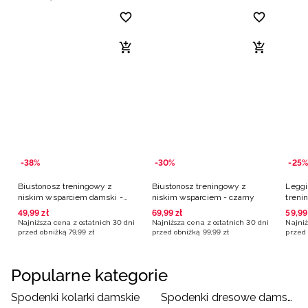
-38%
-30%
-25%
Biustonosz treningowy z
Biustonosz treningowy z
Leggi
niskim wsparciem damski -
niskim wsparciem - czarny
treni
czarny
49
,
99
zł
69
,
99
zł
59
,
99
Najniższa cena z ostatnich 30 dni
Najniższa cena z ostatnich 30 dni
Najniż
przed obniżką
79
,
99
zł
przed obniżką
99
,
99
zł
przed 
Popularne kategorie
Spodenki kolarki damskie
Spodenki dresowe damskie