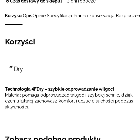
Czas dostawy do sklepu
1 - 3 dni robocze
Korzyści
Opis
Opinie
Specyfikacja
Pranie i konserwacja
Bezpieczeń
Korzyści
Technologia 4FDry – szybkie odprowadzanie wilgoci
Materiał pomaga odprowadzać wilgoć i szybciej schnie, dzięki
czemu łatwiej zachowasz komfort i uczucie suchości podczas
aktywności.
Zobacz podobne produkty