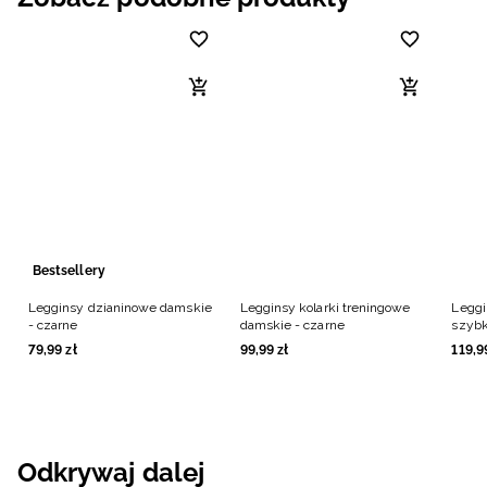
Bestsellery
Legginsy dzianinowe damskie
Legginsy kolarki treningowe
Leggi
- czarne
damskie - czarne
szybk
czarn
79
,
99
zł
99
,
99
zł
119
,
9
Odkrywaj dalej