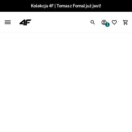
Kolekcja 4F | Tomasz Fornal już jest!
Polski / PLN
1
Angielski / EUR
Angielski / USD
Angielski / GBP
Chorwacki / EUR
Czeski / CZK
Litewski / EUR
Łotewski / EUR