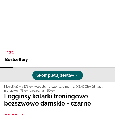
Niemiecki / EUR
Rumuński / RON
Słowacki / EUR
Ukraiński / UAH
-13%
Bestsellery
Skompletuj zestaw
Model(ka) ma 175 cm wzrostu i prezentuje rozmiar XS/S
Obwód klatki
piersiowej: 75 cm
Obwód talii: 59 cm
Legginsy kolarki treningowe
bezszwowe damskie - czarne