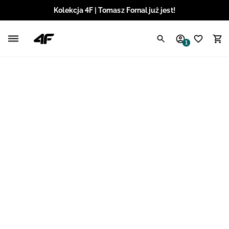
Kolekcja 4F | Tomasz Fornal już jest!
Polski / PLN
1
Angielski / EUR
Angielski / USD
Angielski / GBP
Chorwacki / EUR
Czeski / CZK
Litewski / EUR
Łotewski / EUR