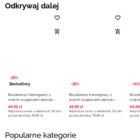
Odkrywaj dalej
-38%
Bestsellery
-38%
-30
Biustonosz treningowy z
Biustonosz treningowy z
Biust
niskim wsparciem damski -
niskim wsparciem damski -
niski
czarny
czarny
49
,
99
zł
49
,
99
zł
69
,
99
Najniższa cena z ostatnich 30 dni
Najniższa cena z ostatnich 30 dni
Najniż
przed obniżką
79
,
99
zł
przed obniżką
79
,
99
zł
przed 
Popularne kategorie