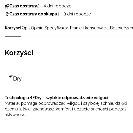
Czas dostawy
2 - 4 dni robocze
Czas dostawy do sklepu
1 - 3 dni robocze
Korzyści
Opis
Opinie
Specyfikacja
Pranie i konserwacja
Bezpieczeń
Korzyści
Technologia 4FDry – szybkie odprowadzanie wilgoci
Materiał pomaga odprowadzać wilgoć i szybciej schnie, dzięki
czemu łatwiej zachowasz komfort i uczucie suchości podczas
aktywności.