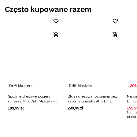
Często kupowane razem
Drift Masters
Drift Masters
-20
Spodnie dresowe joggery
Bluza dresowa rozpinana bez
Niski
uniseks 4F x Drift Masters -
kaptura uniseks 4F x Drift
knit 
czarne
Masters - czarna
189
,
99
zł
299
,
99
zł
199
,
9
Najniż
przed 