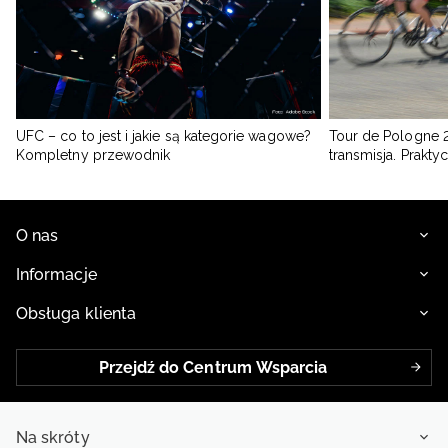
UFC – co to jest i jakie są kategorie wagowe?
Tour de Pologne 2
Kompletny przewodnik
transmisja. Prakt
O nas
Informacje
Obsługa klienta
Przejdź do Centrum Wsparcia
Na skróty