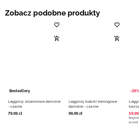
Zobacz podobne produkty
Bestsellery
-25%
Legginsy dzianinowe damskie
Legginsy kolarki treningowe
Leggi
- czarne
damskie - czarne
bezsz
79
,
99
zł
99
,
99
zł
59
,
99
Najniż
przed 