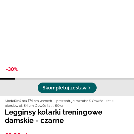
Niemiecki / EUR
Rumuński / RON
Słowacki / EUR
Ukraiński / UAH
-30%
Skompletuj zestaw
Model(ka) ma 174 cm wzrostu i prezentuje rozmiar S
Obwód klatki
piersiowej: 84 cm
Obwód talii: 60 cm
Legginsy kolarki treningowe
damskie - czarne