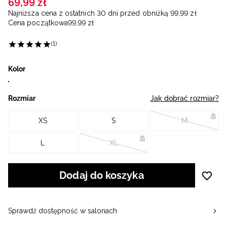
69
,
99
zł
Najniższa cena z ostatnich 30 dni przed obniżką
99
,
99
zł
Cena początkowa
99
,
99
zł
(1)
Kolor
Rozmiar
Jak dobrać rozmiar?
XS
S
M
L
XL
Dodaj do koszyka
Sprawdź dostępność w salonach