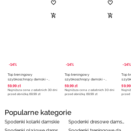
-14%
-14%
-14%
Top treningowy
Top treningowy
Top t
szybkoschnący damski -
szybkoschnący damski -
szybk
niebieski
beżowy
niebi
59
,
99
zł
59
,
99
zł
59
,
99
Najniższa cena z ostatnich 30 dni
Najniższa cena z ostatnich 30 dni
Najniż
przed obniżką
69
,
99
zł
przed obniżką
69
,
99
zł
przed 
Popularne kategorie
Spodenki kolarki damskie
Spodenki dresowe damskie
Spodenki plażowe damskie
Spodenki treningowe damskie