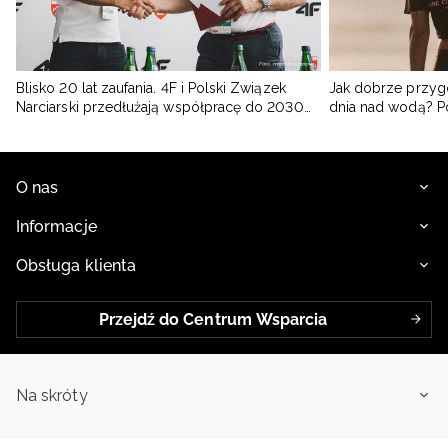
Blisko 20 lat zaufania. 4F i Polski Związek
Jak dobrze przyg
Narciarski przedłużają współpracę do 2030
dnia nad wodą? 
roku
O nas
Informacje
Obsługa klienta
Przejdź do Centrum Wsparcia
Na skróty