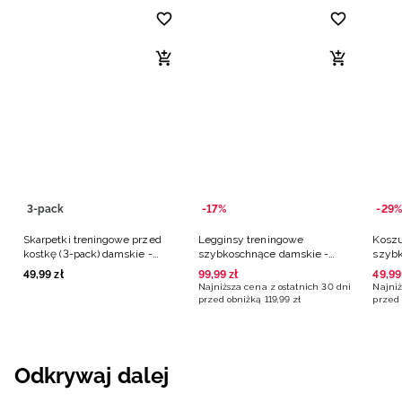
3-pack
-17%
-29%
Skarpetki treningowe przed
Legginsy treningowe
Koszu
kostkę (3-pack) damskie -
szybkoschnące damskie -
szybk
białe
niebieskie
niebi
49
,
99
zł
99
,
99
zł
49
,
99
Najniższa cena z ostatnich 30 dni
Najniż
przed obniżką
119
,
99
zł
przed 
Odkrywaj dalej