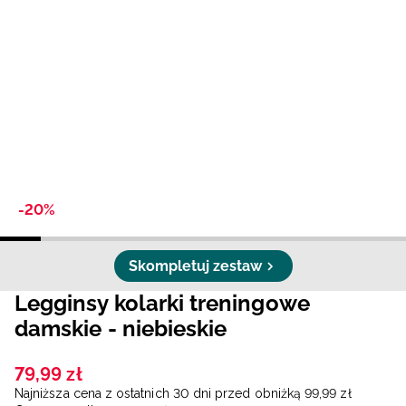
Niemiecki / EUR
Rumuński / RON
Słowacki / EUR
Ukraiński / UAH
-20%
Skompletuj zestaw
Legginsy kolarki treningowe
damskie - niebieskie
79
,
99
zł
Najniższa cena z ostatnich 30 dni przed obniżką
99
,
99
zł