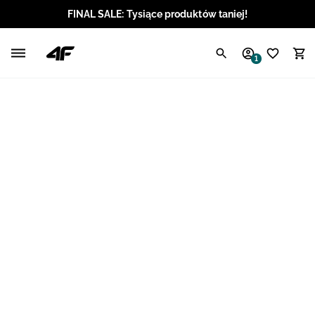
FINAL SALE: Tysiące produktów taniej!
Polski / PLN
1
Angielski / EUR
Angielski / USD
Angielski / GBP
Chorwacki / EUR
Czeski / CZK
Litewski / EUR
Łotewski / EUR