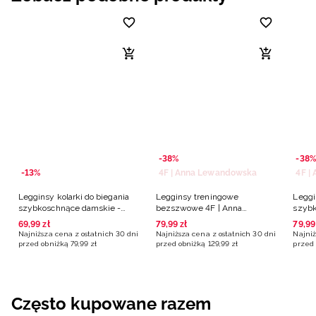
-38%
-38%
-13%
4F | Anna Lewandowska
4F |
Legginsy kolarki do biegania
Legginsy treningowe
Leggi
szybkoschnące damskie -
bezszwowe 4F | Anna
szybk
niebieskie
Lewandowska - niebieskie
Lewan
69
,
99
zł
79
,
99
zł
79
,
99
Najniższa cena z ostatnich 30 dni
Najniższa cena z ostatnich 30 dni
Najniż
przed obniżką
79
,
99
zł
przed obniżką
129
,
99
zł
przed 
Często kupowane razem