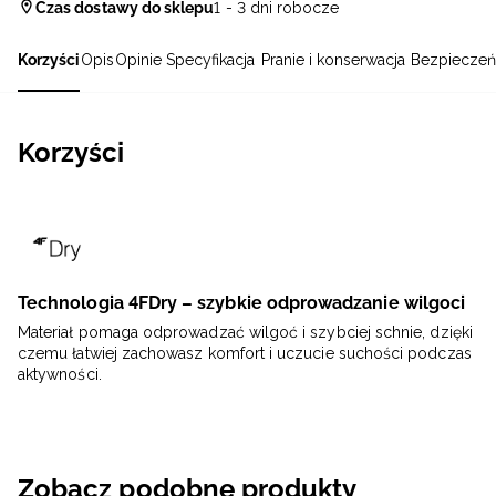
Czas dostawy do sklepu
1 - 3 dni robocze
Korzyści
Opis
Opinie
Specyfikacja
Pranie i konserwacja
Bezpieczeń
Korzyści
Technologia 4FDry – szybkie odprowadzanie wilgoci
Materiał pomaga odprowadzać wilgoć i szybciej schnie, dzięki
czemu łatwiej zachowasz komfort i uczucie suchości podczas
aktywności.
Zobacz podobne produkty