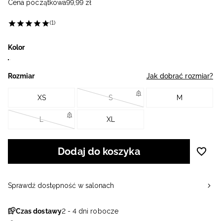
Cena początkowa
99
,
99
zł
(1)
Kolor
Rozmiar
Jak dobrać rozmiar?
XS
S
M
L
XL
Dodaj do koszyka
Sprawdź dostępność w salonach
Czas dostawy
2 - 4 dni robocze