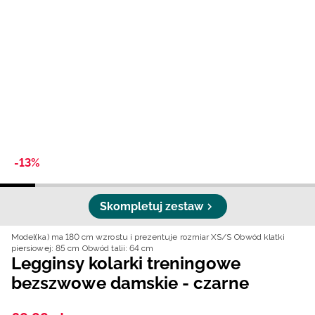
Niemiecki / EUR
Rumuński / RON
Słowacki / EUR
Ukraiński / UAH
-13%
Skompletuj zestaw
Model(ka) ma 180 cm wzrostu i prezentuje rozmiar XS/S
Obwód klatki
piersiowej: 85 cm
Obwód talii: 64 cm
Legginsy kolarki treningowe
bezszwowe damskie - czarne