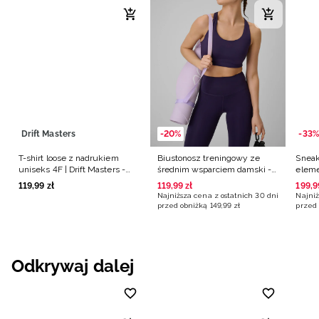
Drift Masters
-20%
-33%
T-shirt loose z nadrukiem
Biustonosz treningowy ze
Sneak
uniseks 4F | Drift Masters -
średnim wsparciem damski -
elem
biały
fioletowy
damsk
119
,
99
zł
119
,
99
zł
199
,
9
Najniższa cena z ostatnich 30 dni
Najniż
przed obniżką
149
,
99
zł
przed 
Odkrywaj dalej