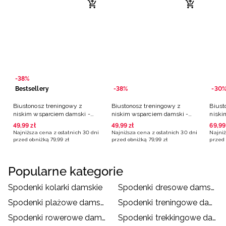
-38%
Bestsellery
-38%
-30
Biustonosz treningowy z
Biustonosz treningowy z
Biust
niskim wsparciem damski -
niskim wsparciem damski -
niski
czarny
czarny
49
,
99
zł
49
,
99
zł
69
,
99
Najniższa cena z ostatnich 30 dni
Najniższa cena z ostatnich 30 dni
Najniż
przed obniżką
79
,
99
zł
przed obniżką
79
,
99
zł
przed 
Popularne kategorie
Spodenki kolarki damskie
Spodenki dresowe damskie
Spodenki plażowe damskie
Spodenki treningowe damskie
Spodenki rowerowe damskie
Spodenki trekkingowe damskie