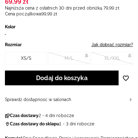
69
,
99
zł
Najniższa cena z ostatnich 30 dni przed obniżką
79
,
99
zł
Cena początkowa
99
,
99
zł
Kolor
Rozmiar
Jak dobrać rozmiar?
XS/S
M/L
XL/XXL
Dodaj do koszyka
Sprawdź dostępność w salonach
Czas dostawy
2 - 4 dni robocze
Czas dostawy do sklepu
1 - 3 dni robocze