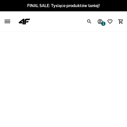
FINAL SALE: Tysiące produktów taniej!
Polski / PLN
1
Angielski / EUR
Angielski / USD
Angielski / GBP
Chorwacki / EUR
Czeski / CZK
Litewski / EUR
Łotewski / EUR