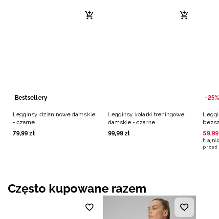
Bestsellery
-25%
Legginsy dzianinowe damskie
Legginsy kolarki treningowe
Leggi
- czarne
damskie - czarne
bezsz
79
,
99
zł
99
,
99
zł
59
,
99
Najniż
przed 
Często kupowane razem