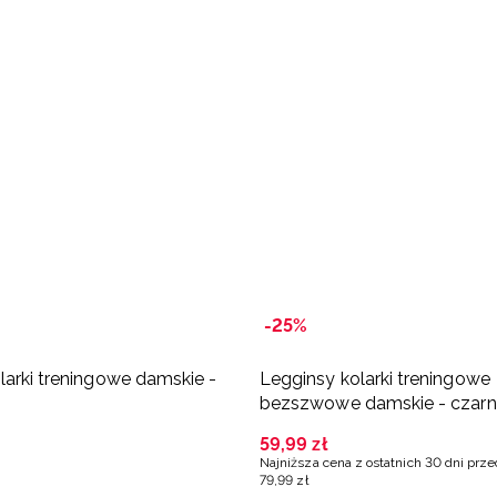
-25%
larki treningowe damskie -
Legginsy kolarki treningowe
bezszwowe damskie - czar
59
,
99
zł
Najniższa cena z ostatnich 30 dni prz
79
,
99
zł