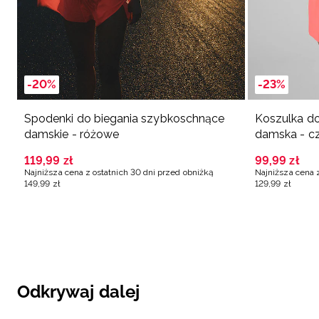
-20%
-23%
Spodenki do biegania szybkoschnące
Koszulka d
damskie - różowe
damska - c
119
,
99
zł
99
,
99
zł
Najniższa cena z ostatnich 30 dni przed obniżką
Najniższa cena 
149
,
99
zł
129
,
99
zł
Odkrywaj dalej