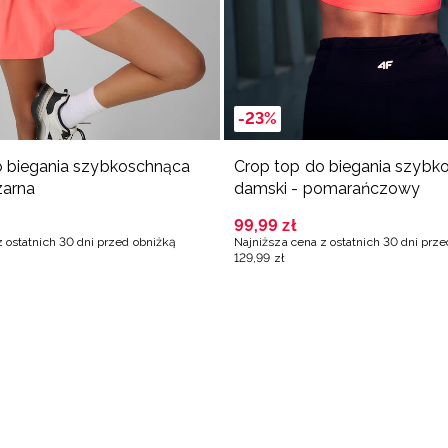
-23%
o biegania szybkoschnąca
Crop top do biegania szybk
zarna
damski - pomarańczowy
99
,
99
zł
z ostatnich 30 dni przed obniżką
Najniższa cena z ostatnich 30 dni prz
129
,
99
zł