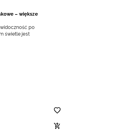
skowe – większe
a widoczność po
 świetle jest