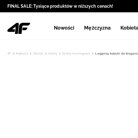
FINAL SALE: Tysiące produktów w niższych cenach!
Nowości
Mężczyzna
Kobiet
4F
Kobieta
Odzież
Szorty
Szorty treningowe
Legginsy kolarki do biegan