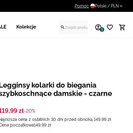
Pomoc
14 dni na darmowy zwrot
Polski / PLN
ALE
Kolekcje
1
Legginsy kolarki do biegania
szybkoschnące damskie - czarne
119
,
99
zł
-20%
Najniższa cena z ostatnich 30 dni przed obniżką
149
,
99
zł
Cena początkowa
149
,
99
zł