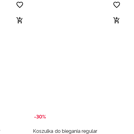
-30%
r
Koszulka do biegania regular
K