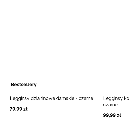
Bestsellery
Legginsy dzianinowe damskie - czarne
Legginsy ko
czarne
79
,
99
zł
99
,
99
zł