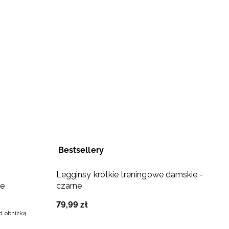
Bestsellery
Legginsy krótkie treningowe damskie -
L
ne
czarne
c
79
,
99
zł
6
ed obniżką
Na
9