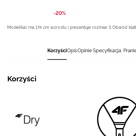
-20%
Model(ka) ma 174 cm wzrostu i prezentuje rozmiar S
Obwód klatk
Korzyści
Opis
Opinie
Specyfikacja
Prani
Korzyści