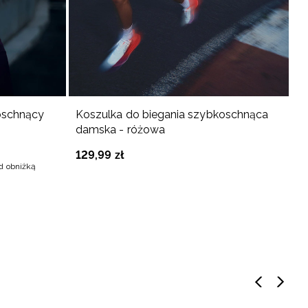
-
oschnący
Koszulka do biegania szybkoschnąca
N
damska - różowa
d
129
,
99
zł
2
ed obniżką
Na
27