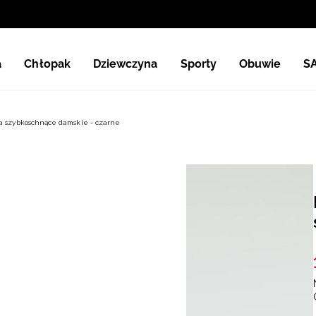
a
Chłopak
Dziewczyna
Sporty
Obuwie
S
ia szybkoschnące damskie - czarne