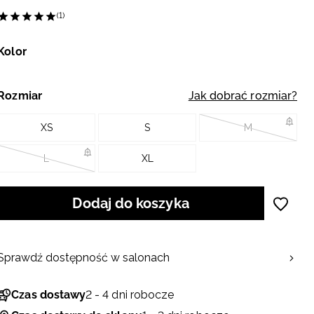
(1)
Kolor
Rozmiar
Jak dobrać rozmiar?
XS
S
M
L
XL
Dodaj do koszyka
Sprawdź dostępność w salonach
Czas dostawy
2 - 4 dni robocze