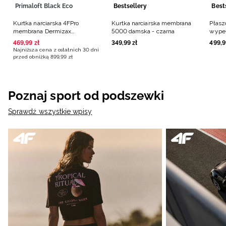
Primaloft Black Eco
Bestsellery
Best
Kurtka narciarska 4FPro
Kurtka narciarska membrana
Płasz
membrana Dermizax
5000 damska - czarna
wype
20000/20000 damska -
damsk
469
,
99
zł
349
,
99
zł
499
,
9
czarna
Najniższa cena z ostatnich 30 dni
przed obniżką
899
,
99
zł
Poznaj sport od podszewki
Sprawdź wszystkie wpisy