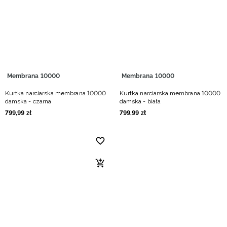
Niemiecki / EUR
Rumuński / RON
Słowacki / EUR
Membrana 10000
Membrana 10000
Ukraiński / UAH
Kurtka narciarska membrana 10000
Kurtka narciarska membrana 10000
damska - czarna
damska - biała
799
,
99
zł
799
,
99
zł