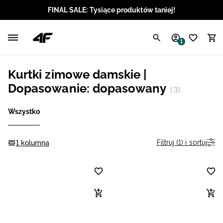
FINAL SALE: Tysiące produktów taniej!
Polski / PLN
1
Angielski / EUR
Kurtki zimowe damskie |
Angielski / USD
Dopasowanie: dopasowany
(3)
Angielski / GBP
Wszystko
Chorwacki / EUR
Filtruj (1) i sortuj
1 kolumna
Czeski / CZK
Litewski / EUR
Łotewski / EUR