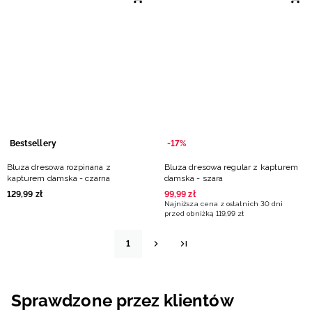
Bestsellery
-17%
Bluza dresowa rozpinana z
Bluza dresowa regular z kapturem
kapturem damska - czarna
damska - szara
129
,
99
zł
99
,
99
zł
Najniższa cena z ostatnich 30 dni
przed obniżką
119
,
99
zł
1
Sprawdzone przez klientów