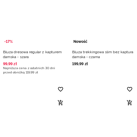
-17%
Nowość
Bluza dresowa regular z kapturem
Bluza trekkingowa slim bez kaptura
damska - szara
damska - czarna
99
,
99
zł
199
,
99
zł
Najniższa cena z ostatnich 30 dni
przed obniżką
119
,
99
zł