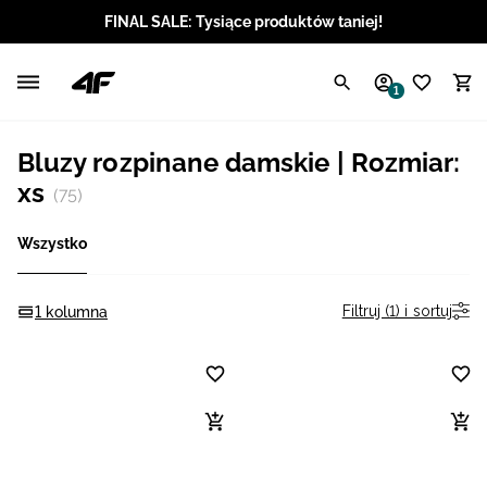
FINAL SALE: Tysiące produktów taniej!
Polski / PLN
1
Angielski / EUR
Bluzy rozpinane damskie | Rozmiar:
Angielski / USD
xs
(75)
Angielski / GBP
Wszystko
Chorwacki / EUR
Filtruj (1) i sortuj
1 kolumna
Czeski / CZK
Litewski / EUR
Łotewski / EUR