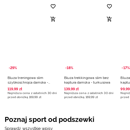
-29%
-18%
-17%
Bluza treningowa slim
Bluza trekkingowa slim bez
Bluza
szybkoschnąca damska -
kaptura damska - turkusowa
kaptu
czarna
119
,
99
zł
139
,
99
zł
99
,
99
Najniższa cena z ostatnich 30 dni
Najniższa cena z ostatnich 30 dni
Najniż
przed obniżką
169
,
99
zł
przed obniżką
169
,
99
zł
przed 
Poznaj sport od podszewki
Sprawdź wszystkie wpisy