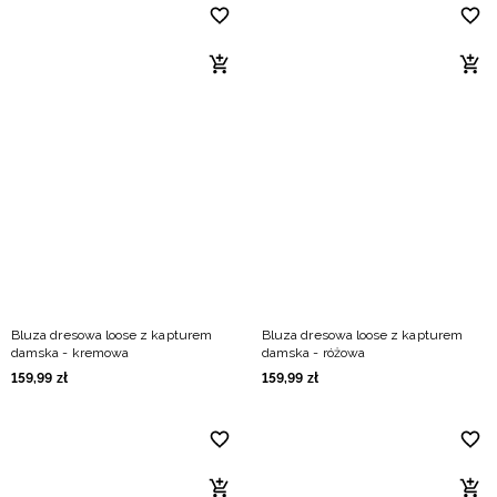
Bluza dresowa loose z kapturem
Bluza dresowa loose z kapturem
damska - kremowa
damska - różowa
159
,
99
zł
159
,
99
zł