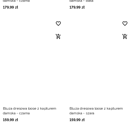
damska - czarna
damska - biała
179
,
99
zł
179
,
99
zł
Bluza dresowa loose z kapturem
Bluza dresowa loose z kapturem
damska - czarna
damska - szara
159
,
99
zł
159
,
99
zł