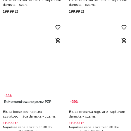
Bluza dresowa oversize z kapturem
Bluza dresowa oversize z kapturem
damska - szara
damska - czarna
199
,
99
zł
199
,
99
zł
-33%
Rekomendowane przez PZP
-29%
Bluza loose bez kaptura
Bluza dresowa regular z kapturem
szybkoschnąca damska - czarna
damska - czarna
119
,
99
zł
119
,
99
zł
Najniższa cena z ostatnich 30 dni
Najniższa cena z ostatnich 30 dni