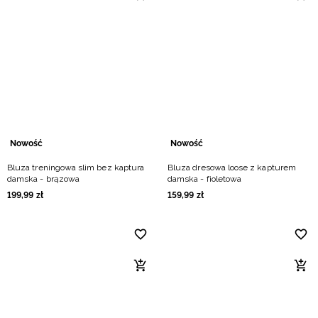
Nowość
Nowość
Bluza treningowa slim bez kaptura
Bluza dresowa loose z kapturem
damska - brązowa
damska - fioletowa
199
,
99
zł
159
,
99
zł