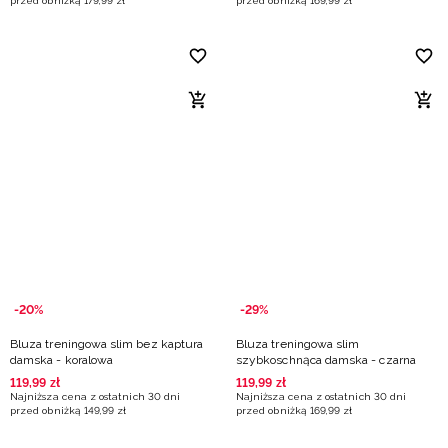
przed obniżką
179
,
99
zł
przed obniżką
169
,
99
zł
-20%
-29%
Bluza treningowa slim bez kaptura
Bluza treningowa slim
damska - koralowa
szybkoschnąca damska - czarna
119
,
99
zł
119
,
99
zł
Najniższa cena z ostatnich 30 dni
Najniższa cena z ostatnich 30 dni
przed obniżką
149
,
99
zł
przed obniżką
169
,
99
zł