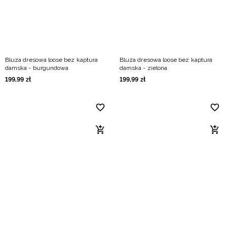
Bluza dresowa loose bez kaptura
Bluza dresowa loose bez kaptura
damska - burgundowa
damska - zielona
199
,
99
zł
199
,
99
zł