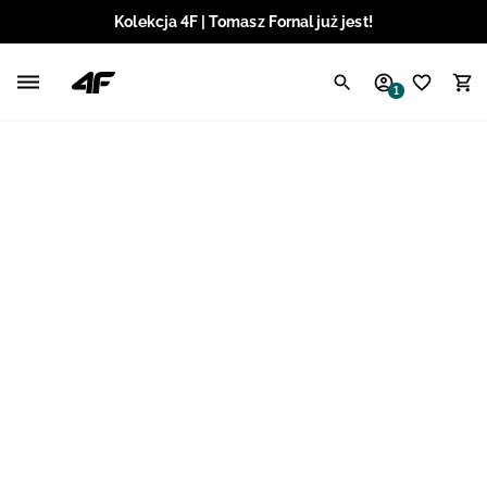
Kolekcja 4F | Tomasz Fornal już jest!
Polski / PLN
1
Angielski / EUR
Angielski / USD
Angielski / GBP
Chorwacki / EUR
Czeski / CZK
Litewski / EUR
Łotewski / EUR