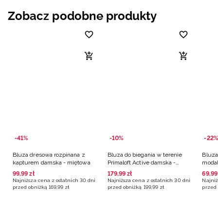
Zobacz podobne produkty
-41%
-10%
-22%
Bluza dresowa rozpinana z
Bluza do biegania w terenie
Bluza
kapturem damska - miętowa
Primaloft Active damska -
modal
turkusowa
99
,
99
zł
179
,
99
zł
69
,
99
Najniższa cena z ostatnich 30 dni
Najniższa cena z ostatnich 30 dni
Najniż
przed obniżką
169
,
99
zł
przed obniżką
199
,
99
zł
przed 