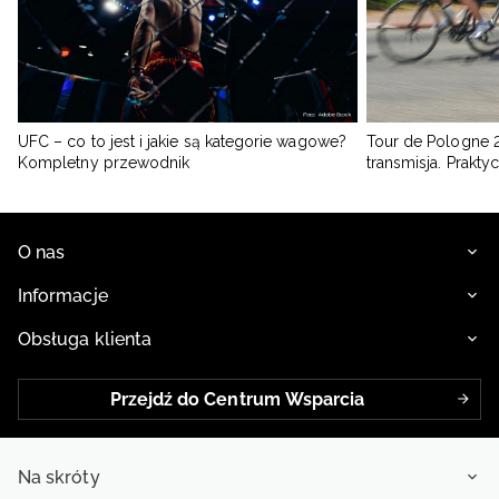
UFC – co to jest i jakie są kategorie wagowe?
Tour de Pologne 2
Kompletny przewodnik
transmisja. Prakt
O nas
Informacje
Obsługa klienta
Przejdź do Centrum Wsparcia
Na skróty