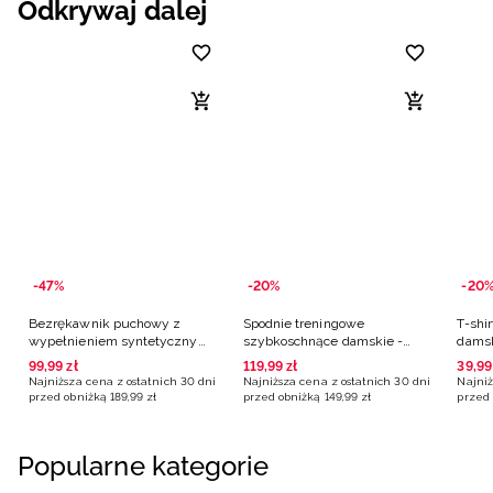
Odkrywaj dalej
-47%
-20%
-20
Bezrękawnik puchowy z
Spodnie treningowe
T-shi
wypełnieniem syntetycznym
szybkoschnące damskie -
damsk
damski - turkusowy
turkusowe
99
,
99
zł
119
,
99
zł
39
,
99
Najniższa cena z ostatnich 30 dni
Najniższa cena z ostatnich 30 dni
Najniż
przed obniżką
189
,
99
zł
przed obniżką
149
,
99
zł
przed 
Popularne kategorie