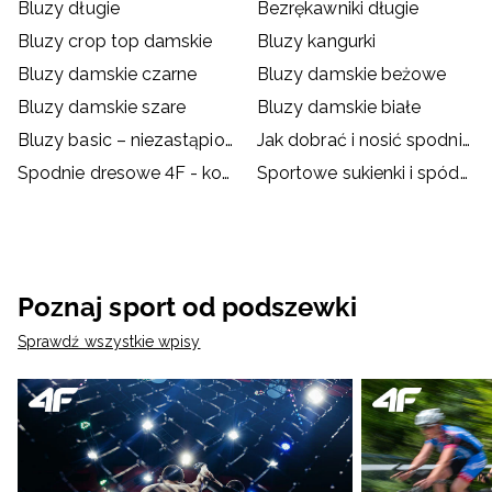
Bluzy długie
Bezrękawniki długie
Bluzy crop top damskie
Bluzy kangurki
Bluzy damskie czarne
Bluzy damskie beżowe
Bluzy damskie szare
Bluzy damskie białe
Bluzy basic – niezastąpione na chłodne wieczory!
Jak dobrać i nosić spodnie dresowe?
Spodnie dresowe 4F - kompendium
Sportowe sukienki i spódnice – jak je nosić?
Poznaj sport od podszewki
Sprawdź wszystkie wpisy