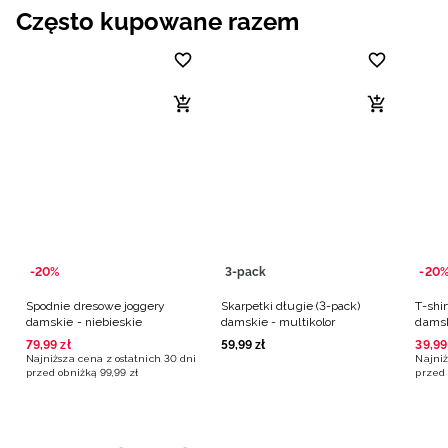
Często kupowane razem
-20%
3-pack
-20
Spodnie dresowe joggery
Skarpetki długie (3-pack)
T-shi
damskie - niebieskie
damskie - multikolor
damsk
79
,
99
zł
59
,
99
zł
39
,
99
Najniższa cena z ostatnich 30 dni
Najniż
przed obniżką
99
,
99
zł
przed 