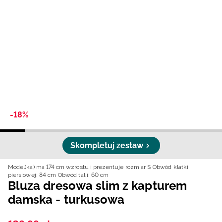
Niemiecki / EUR
Rumuński / RON
Słowacki / EUR
Ukraiński / UAH
-18%
Skompletuj zestaw
Model(ka) ma 174 cm wzrostu i prezentuje rozmiar S
Obwód klatki
piersiowej: 84 cm
Obwód talii: 60 cm
Bluza dresowa slim z kapturem
damska - turkusowa