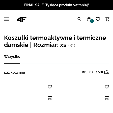
FINAL SALE: Tysiące produktów taniej!
Polski / PLN
1
Angielski / EUR
Koszulki termoaktywne i termiczne
Angielski / USD
damskie | Rozmiar: xs
(31)
Angielski / GBP
Wszystko
Chorwacki / EUR
Filtruj (1) i sortuj
1 kolumna
Czeski / CZK
Litewski / EUR
Łotewski / EUR