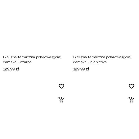
Niemiecki / EUR
Rumuński / RON
Słowacki / EUR
Ukraiński / UAH
Bielizna termiczna polarowa (góra)
Bielizna termiczna polarowa (góra)
damska - czarna
damska - niebieska
129
,
99
zł
129
,
99
zł