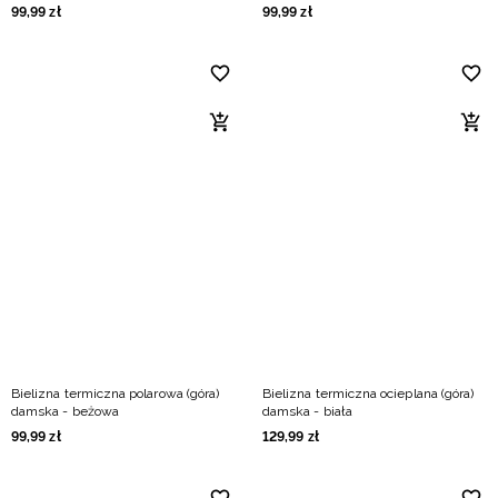
99
,
99
zł
99
,
99
zł
Bielizna termiczna polarowa (góra)
Bielizna termiczna ocieplana (góra)
damska - beżowa
damska - biała
99
,
99
zł
129
,
99
zł