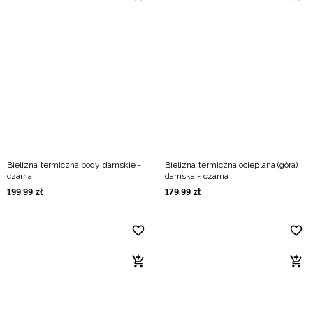
Bielizna termiczna body damskie -
Bielizna termiczna ocieplana (góra)
czarna
damska - czarna
199
,
99
zł
179
,
99
zł