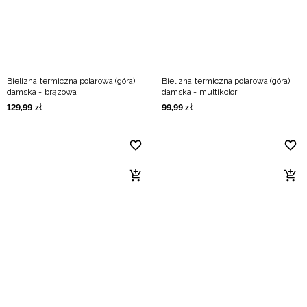
Bielizna termiczna polarowa (góra)
Bielizna termiczna polarowa (góra)
damska - brązowa
damska - multikolor
129
,
99
zł
99
,
99
zł