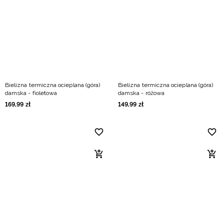
Bielizna termiczna ocieplana (góra)
Bielizna termiczna ocieplana (góra)
damska - fioletowa
damska - różowa
169
,
99
zł
149
,
99
zł