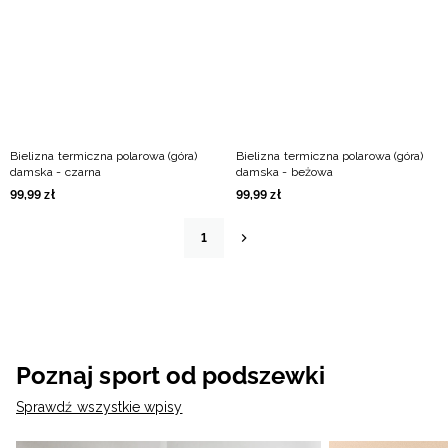
Bielizna termiczna polarowa (góra)
Bielizna termiczna polarowa (góra)
damska - czarna
damska - beżowa
99
,
99
zł
99
,
99
zł
1
Poznaj sport od podszewki
Sprawdź wszystkie wpisy