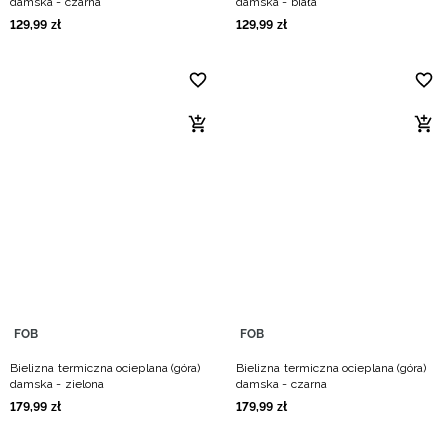
damska - czarna
damska - biała
129
,
99
zł
129
,
99
zł
FOB
FOB
Bielizna termiczna ocieplana (góra)
Bielizna termiczna ocieplana (góra)
damska - zielona
damska - czarna
179
,
99
zł
179
,
99
zł