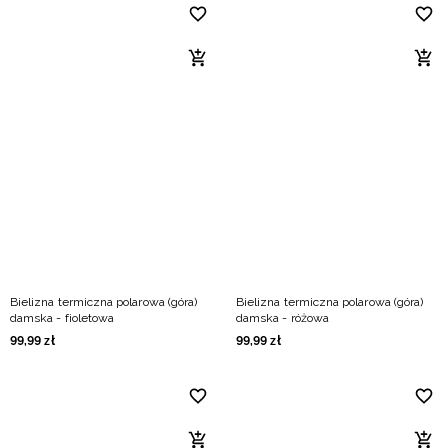
Bielizna termiczna polarowa (góra)
Bielizna termiczna polarowa (góra)
damska - fioletowa
damska - różowa
99
,
99
zł
99
,
99
zł