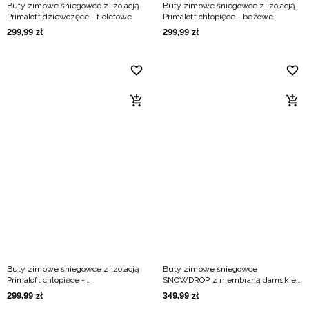
Buty zimowe śniegowce z izolacją
Buty zimowe śniegowce z izolacją
Primaloft dziewczęce - fioletowe
Primaloft chłopięce - beżowe
299
,
99
zł
299
,
99
zł
Buty zimowe śniegowce z izolacją
Buty zimowe śniegowce
Primaloft chłopięce -
SNOWDROP z membraną damskie -
oliwkowe/khaki
różowe
299
,
99
zł
349
,
99
zł