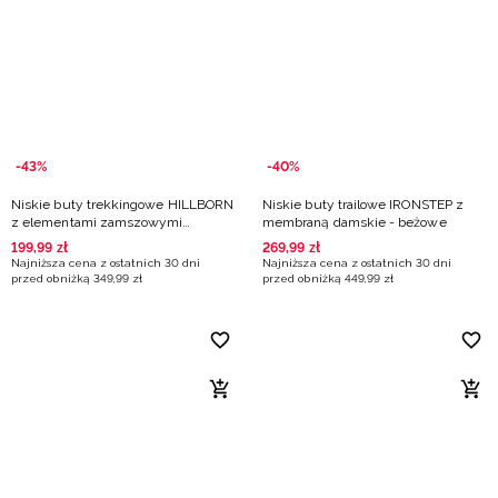
Niemiecki / EUR
Rumuński / RON
Słowacki / EUR
-43%
-40%
Ukraiński / UAH
Niskie buty trekkingowe HILLBORN
Niskie buty trailowe IRONSTEP z
z elementami zamszowymi
membraną damskie - beżowe
damskie - turkusowe
199
,
99
zł
269
,
99
zł
Najniższa cena z ostatnich 30 dni
Najniższa cena z ostatnich 30 dni
przed obniżką
349
,
99
zł
przed obniżką
449
,
99
zł