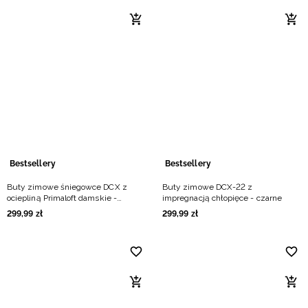
Bestsellery
Bestsellery
Buty zimowe śniegowce DCX z
Buty zimowe DCX-22 z
ociepliną Primaloft damskie -
impregnacją chłopięce - czarne
kremowe
299
,
99
zł
299
,
99
zł