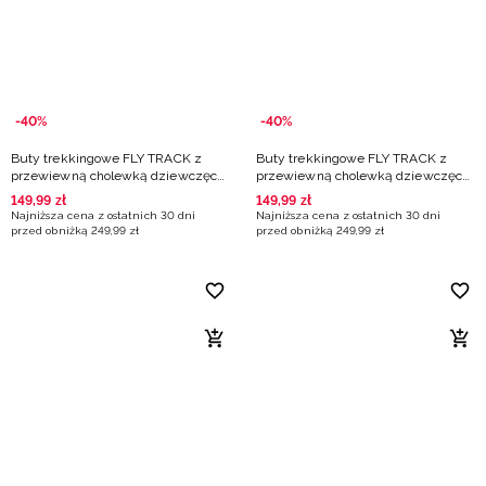
-40%
-40%
Buty trekkingowe FLY TRACK z
Buty trekkingowe FLY TRACK z
przewiewną cholewką dziewczęce
przewiewną cholewką dziewczęce
- beżowe
- różowe
149
,
99
zł
149
,
99
zł
Najniższa cena z ostatnich 30 dni
Najniższa cena z ostatnich 30 dni
przed obniżką
249
,
99
zł
przed obniżką
249
,
99
zł