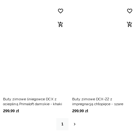
Buty zimowe śniegowce DCX z
Buty zimowe DCX-22 z
ociepliną Primaloft damskie - khaki
impregnacją chłopięce - szare
299
,
99
zł
299
,
99
zł
1