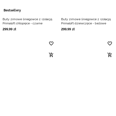
Bestsellery
Buty zimowe śniegowce z izolacją
Buty zimowe śniegowce z izolacją
Primaloft chłopięce - czarne
Primaloft dziewczęce - beżowe
299
,
99
zł
299
,
99
zł