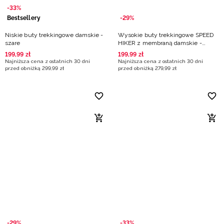
-33%
Bestsellery
-29%
Niskie buty trekkingowe damskie -
Wysokie buty trekkingowe SPEED
szare
HIKER z membraną damskie -
fioletowe
199
,
99
zł
199
,
99
zł
Najniższa cena z ostatnich 30 dni
Najniższa cena z ostatnich 30 dni
przed obniżką
299
,
99
zł
przed obniżką
279
,
99
zł
-29%
-33%