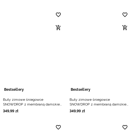
Bestsellery
Bestsellery
Buty zimowe śniegowce
Buty zimowe śniegowce
SNOWDROP z membraną damskie -
SNOWDROP z membraną damskie -
beżowe
czarne
349
,
99
zł
349
,
99
zł