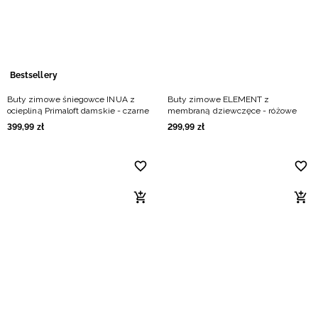
Bestsellery
Buty zimowe śniegowce INUA z
Buty zimowe ELEMENT z
ociepliną Primaloft damskie - czarne
membraną dziewczęce - różowe
399
,
99
zł
299
,
99
zł