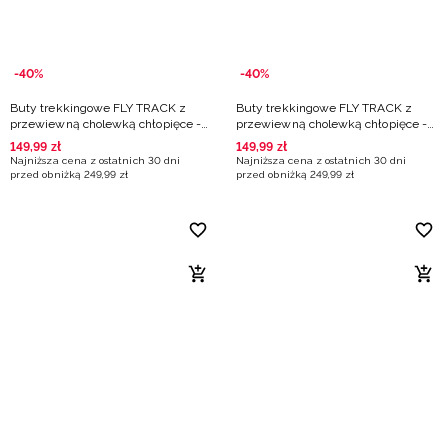
-40%
-40%
Buty trekkingowe FLY TRACK z
Buty trekkingowe FLY TRACK z
przewiewną cholewką chłopięce -
przewiewną cholewką chłopięce -
granatowe
białe
149
,
99
zł
149
,
99
zł
Najniższa cena z ostatnich 30 dni
Najniższa cena z ostatnich 30 dni
przed obniżką
249
,
99
zł
przed obniżką
249
,
99
zł