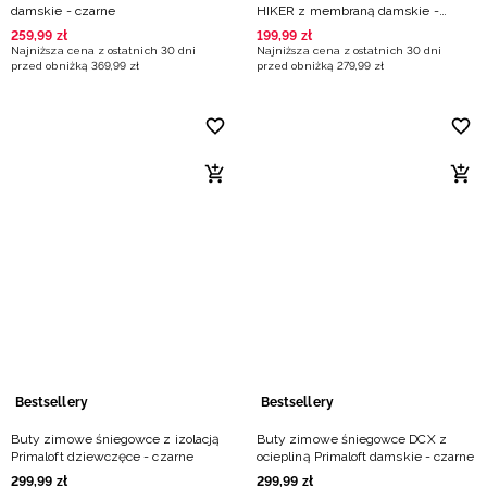
damskie - czarne
HIKER z membraną damskie -
beżowe
259
,
99
zł
199
,
99
zł
Najniższa cena z ostatnich 30 dni
Najniższa cena z ostatnich 30 dni
przed obniżką
369
,
99
zł
przed obniżką
279
,
99
zł
Bestsellery
Bestsellery
Buty zimowe śniegowce z izolacją
Buty zimowe śniegowce DCX z
Primaloft dziewczęce - czarne
ociepliną Primaloft damskie - czarne
299
,
99
zł
299
,
99
zł