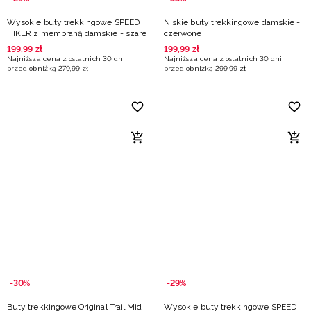
Wysokie buty trekkingowe SPEED
Niskie buty trekkingowe damskie -
HIKER z membraną damskie - szare
czerwone
199
,
99
zł
199
,
99
zł
Najniższa cena z ostatnich 30 dni
Najniższa cena z ostatnich 30 dni
przed obniżką
279
,
99
zł
przed obniżką
299
,
99
zł
-30%
-29%
Buty trekkingowe Original Trail Mid
Wysokie buty trekkingowe SPEED