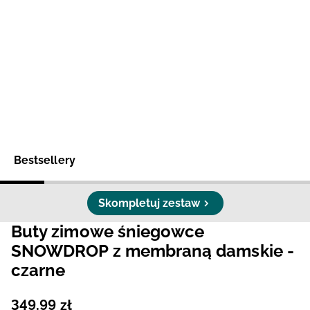
Niemiecki / EUR
Rumuński / RON
Słowacki / EUR
Ukraiński / UAH
Bestsellery
Skompletuj zestaw
Buty zimowe śniegowce
SNOWDROP z membraną damskie -
czarne
349
,
99
zł