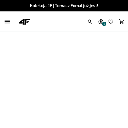
Kolekcja 4F | Tomasz Fornal już jest!
Polski / PLN
1
Angielski / EUR
Angielski / USD
Angielski / GBP
Chorwacki / EUR
Czeski / CZK
Litewski / EUR
Łotewski / EUR