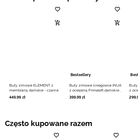
Bestsellery
Best
Buty zimowe ELEMENT z
Buty zimowe śniegowce INUA
Buty
membraną damskie - czarne
z ociepliną Primaloft damskie -
z oci
czarne
czar
449
,
99
zł
399
,
99
zł
299
,
Często kupowane razem