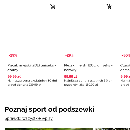
-29%
-29%
-50
Plecak miejski (20L) uniseks -
Plecak miejski (20L) uniseks -
Czapk
czarny
beżowy
damsk
99
,
99
zł
99
,
99
zł
9
,
99
z
Najniższa cena z ostatnich 30 dni
Najniższa cena z ostatnich 30 dni
Najniż
przed obniżką
139
,
99
zł
przed obniżką
139
,
99
zł
przed 
Poznaj sport od podszewki
Sprawdź wszystkie wpisy