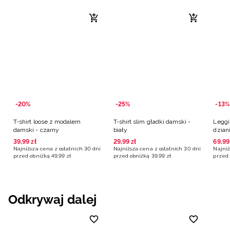
-20%
-25%
-13%
T-shirt loose z modalem
T-shirt slim gładki damski -
Leggi
damski - czarny
biały
dzian
39
,
99
zł
29
,
99
zł
69
,
99
Najniższa cena z ostatnich 30 dni
Najniższa cena z ostatnich 30 dni
Najniż
przed obniżką
49
,
99
zł
przed obniżką
39
,
99
zł
przed 
Odkrywaj dalej