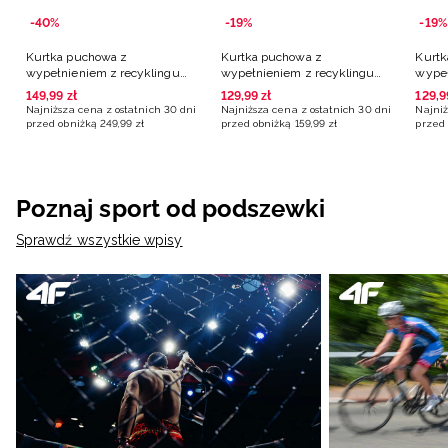
-40%
-19%
-19%
Kurtka puchowa z
Kurtka puchowa z
Kurtk
wypełnieniem z recyklingu
wypełnieniem z recyklingu
wypeł
damska - turkusowa
damska - fioletowa
damsk
149
,
99
zł
129
,
99
zł
129
,
9
Najniższa cena z ostatnich 30 dni
Najniższa cena z ostatnich 30 dni
Najniż
przed obniżką
249
,
99
zł
przed obniżką
159
,
99
zł
przed 
Poznaj sport od podszewki
Sprawdź wszystkie wpisy