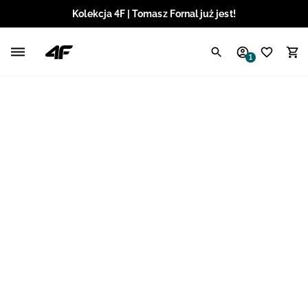
Kolekcja 4F | Tomasz Fornal już jest!
Polski / PLN
1
Angielski / EUR
Angielski / USD
Angielski / GBP
Chorwacki / EUR
Czeski / CZK
Litewski / EUR
Łotewski / EUR