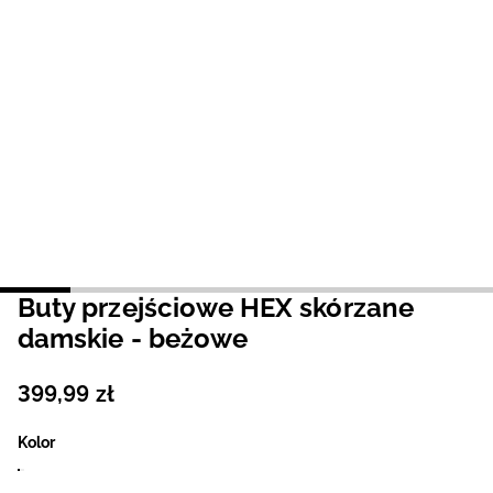
Niemiecki / EUR
Rumuński / RON
Słowacki / EUR
Ukraiński / UAH
Buty przejściowe HEX skórzane
damskie - beżowe
399
,
99
zł
Kolor