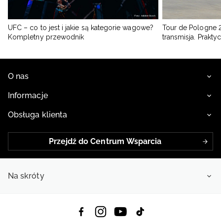
UFC – co to jest i jakie są kategorie wagowe?
Tour de Pologne 2
Kompletny przewodnik
transmisja. Prakt
O nas
Informacje
Obsługa klienta
Przejdź do Centrum Wsparcia
Na skróty