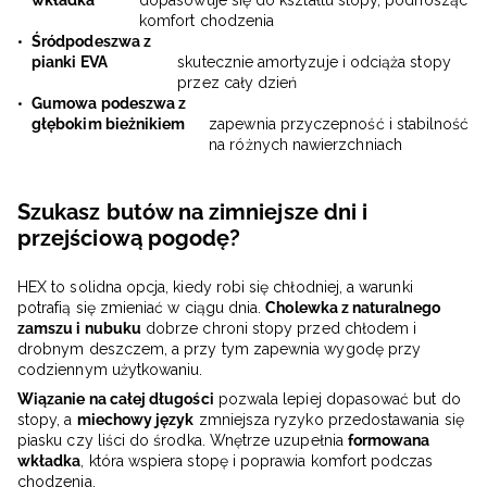
wkładka
dopasowuje się do kształtu stopy, podnosząc
komfort chodzenia
Śródpodeszwa z
pianki EVA
skutecznie amortyzuje i odciąża stopy
przez cały dzień
Gumowa podeszwa z
głębokim bieżnikiem
zapewnia przyczepność i stabilność
na różnych nawierzchniach
Szukasz butów na zimniejsze dni i
przejściową pogodę?
HEX to solidna opcja, kiedy robi się chłodniej, a warunki
potrafią się zmieniać w ciągu dnia.
Cholewka z naturalnego
zamszu i nubuku
dobrze chroni stopy przed chłodem i
drobnym deszczem, a przy tym zapewnia wygodę przy
codziennym użytkowaniu.
Wiązanie na całej długości
pozwala lepiej dopasować but do
stopy, a
miechowy język
zmniejsza ryzyko przedostawania się
piasku czy liści do środka. Wnętrze uzupełnia
formowana
wkładka
, która wspiera stopę i poprawia komfort podczas
chodzenia.