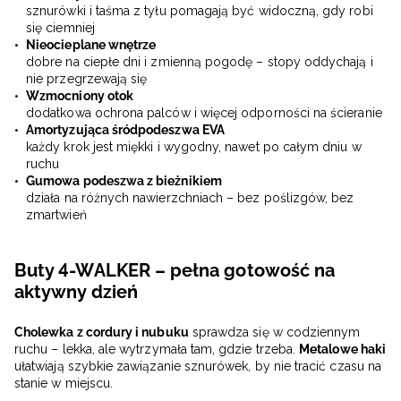
sznurówki i taśma z tyłu pomagają być widoczną, gdy robi
się ciemniej
Nieocieplane wnętrze
dobre na ciepłe dni i zmienną pogodę – stopy oddychają i
nie przegrzewają się
Wzmocniony otok
dodatkowa ochrona palców i więcej odporności na ścieranie
Amortyzująca śródpodeszwa EVA
każdy krok jest miękki i wygodny, nawet po całym dniu w
ruchu
Gumowa podeszwa z bieżnikiem
działa na różnych nawierzchniach – bez poślizgów, bez
zmartwień
Buty 4-WALKER – pełna gotowość na
aktywny dzień
Cholewka z cordury i nubuku
sprawdza się w codziennym
ruchu – lekka, ale wytrzymała tam, gdzie trzeba.
Metalowe haki
ułatwiają szybkie zawiązanie sznurówek, by nie tracić czasu na
stanie w miejscu.