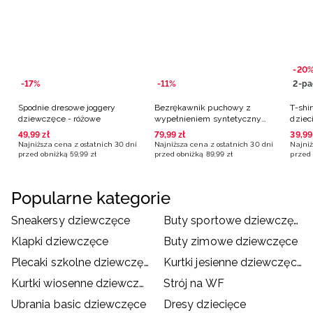
-20
-17%
-11%
2-pa
Spodnie dresowe joggery
Bezrękawnik puchowy z
T-shir
dziewczęce - różowe
wypełnieniem syntetycznym
dziec
dziewczęcy - fioletowy
49
,
99
zł
79
,
99
zł
39
,
99
Najniższa cena z ostatnich 30 dni
Najniższa cena z ostatnich 30 dni
Najniż
przed obniżką
59
,
99
zł
przed obniżką
89
,
99
zł
przed 
Popularne kategorie
Sneakersy dziewczęce
Buty sportowe dziewczęce
Klapki dziewczęce
Buty zimowe dziewczęce
Plecaki szkolne dziewczęce
Kurtki jesienne dziewczęce
Kurtki wiosenne dziewczęce
Strój na WF
Ubrania basic dziewczęce
Dresy dziecięce