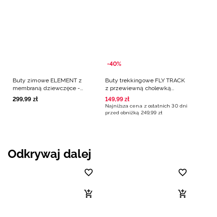
-40%
Buty zimowe ELEMENT z
Buty trekkingowe FLY TRACK
membraną dziewczęce -
z przewiewną cholewką
różowe
dziewczęce - różowe
299
,
99
zł
149
,
99
zł
Najniższa cena z ostatnich 30 dni
przed obniżką
249
,
99
zł
Odkrywaj dalej