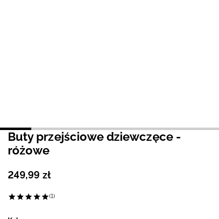
Niemiecki / EUR
Rumuński / RON
Słowacki / EUR
Ukraiński / UAH
Buty przejściowe dziewczęce -
różowe
249
,
99
zł
(1)