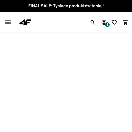
FINAL SALE: Tysiące produktów taniej!
Polski / PLN
1
Angielski / EUR
Angielski / USD
Angielski / GBP
Chorwacki / EUR
Czeski / CZK
Litewski / EUR
Łotewski / EUR